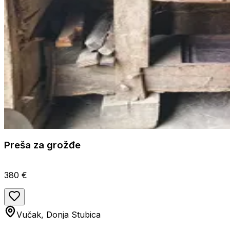
Preša za grožđe
380 €
Vučak, Donja Stubica