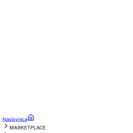
Plovila
Charter
Prikolice za plovila
Brodski rezervni dijelovi
Nautička oprema
Brodski motori
Turizam
Apartmani
Sobe
Kuće za odmor
Aranžmani
Naslovnica
MARKETPLACE