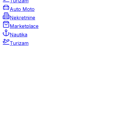
Turizam
Auto Moto
Nekretnine
Marketplace
Nautika
Turizam
Auto Moto
Rabljeni automobili
Novi automobili
Motocikli / motori
Gospodarska vozila
Rezervni dijelovi i oprema
Kamperi i kamp prikolice
Oldtimeri
Karambolirani automobili