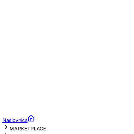
Plovila
Charter
Prikolice za plovila
Brodski rezervni dijelovi
Nautička oprema
Brodski motori
Turizam
Apartmani
Sobe
Kuće za odmor
Aranžmani
Naslovnica
MARKETPLACE