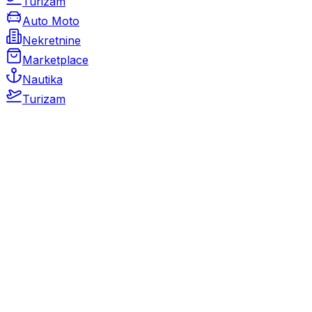
Turizam
Auto Moto
Nekretnine
Marketplace
Nautika
Turizam
Auto Moto
Rabljeni automobili
Novi automobili
Motocikli / motori
Gospodarska vozila
Rezervni dijelovi i oprema
Kamperi i kamp prikolice
Oldtimeri
Karambolirani automobili