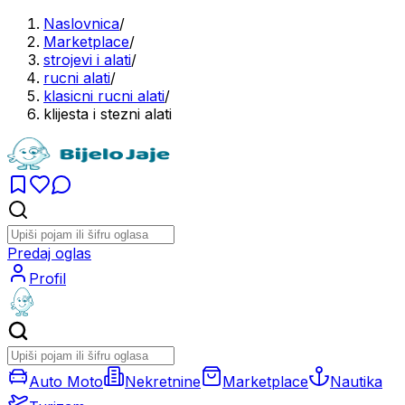
Naslovnica
/
Marketplace
/
strojevi i alati
/
rucni alati
/
klasicni rucni alati
/
klijesta i stezni alati
Predaj oglas
Profil
Auto Moto
Nekretnine
Marketplace
Nautika