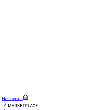
Plovila
Charter
Prikolice za plovila
Brodski rezervni dijelovi
Nautička oprema
Brodski motori
Turizam
Apartmani
Sobe
Kuće za odmor
Aranžmani
Naslovnica
MARKETPLACE