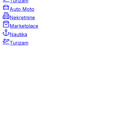
Turizam
Auto Moto
Nekretnine
Marketplace
Nautika
Turizam
Auto Moto
Rabljeni automobili
Novi automobili
Motocikli / motori
Gospodarska vozila
Rezervni dijelovi i oprema
Kamperi i kamp prikolice
Oldtimeri
Karambolirani automobili