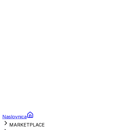
Plovila
Charter
Prikolice za plovila
Brodski rezervni dijelovi
Nautička oprema
Brodski motori
Turizam
Apartmani
Sobe
Kuće za odmor
Aranžmani
Naslovnica
MARKETPLACE