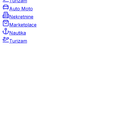
Turizam
Auto Moto
Nekretnine
Marketplace
Nautika
Turizam
Auto Moto
Rabljeni automobili
Novi automobili
Motocikli / motori
Gospodarska vozila
Rezervni dijelovi i oprema
Kamperi i kamp prikolice
Oldtimeri
Karambolirani automobili