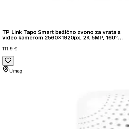
TP-Link Tapo Smart bežično zvono za vrata s
video kamerom 2560×1920px, 2K 5MP, 160°
dijagonalno, dvosmjerni audio, IR LED, de
111,9 €
Umag