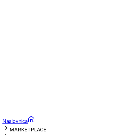
Plovila
Charter
Prikolice za plovila
Brodski rezervni dijelovi
Nautička oprema
Brodski motori
Turizam
Apartmani
Sobe
Kuće za odmor
Aranžmani
Naslovnica
MARKETPLACE