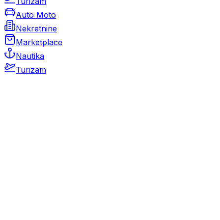
Turizam
Auto Moto
Nekretnine
Marketplace
Nautika
Turizam
Auto Moto
Rabljeni automobili
Novi automobili
Motocikli / motori
Gospodarska vozila
Rezervni dijelovi i oprema
Kamperi i kamp prikolice
Oldtimeri
Karambolirani automobili