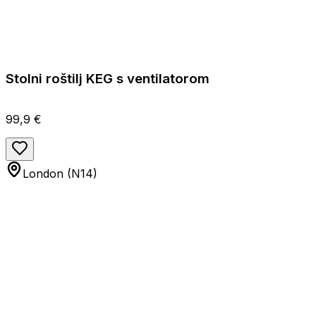
Stolni roštilj KEG s ventilatorom
99,9 €
London (N14)