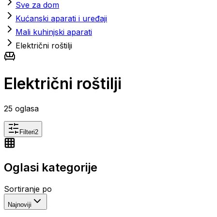
Sve za dom
Kućanski aparati i uređaji
Mali kuhinjski aparati
Električni roštilji
Električni roštilji
25
oglasa
Filteri
2
Oglasi kategorije
Sortiranje po
Najnoviji