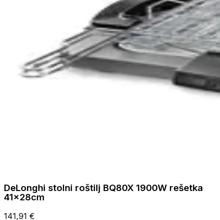
DeLonghi stolni roštilj BQ80X 1900W rešetka
41x28cm
141,91 €