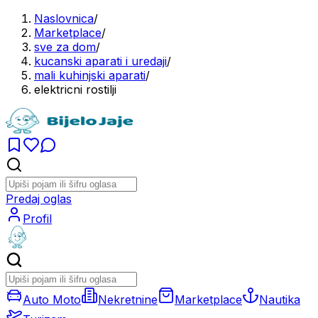
Naslovnica
/
Marketplace
/
sve za dom
/
kucanski aparati i uredaji
/
mali kuhinjski aparati
/
elektricni rostilji
Predaj oglas
Profil
Auto Moto
Nekretnine
Marketplace
Nautika