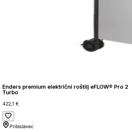
Enders premium električni roštilj eFLOW® Pro 2
Turbo
422,1 €
Pribislavec