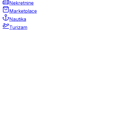
Nekretnine
Marketplace
Nautika
Turizam
Auto Moto
Rabljeni automobili
Novi automobili
Motocikli / motori
Gospodarska vozila
Rezervni dijelovi i oprema
Kamperi i kamp prikolice
Oldtimeri
Karambolirani automobili