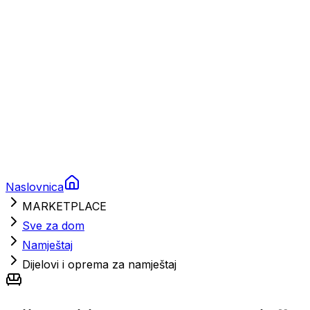
Nautička oprema
Brodski motori
Turizam
Apartmani
Sobe
Kuće za odmor
Aranžmani
Naslovnica
MARKETPLACE
Sve za dom
Namještaj
Dijelovi i oprema za namještaj