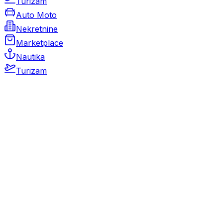
Turizam
Auto Moto
Nekretnine
Marketplace
Nautika
Turizam
Auto Moto
Rabljeni automobili
Novi automobili
Motocikli / motori
Gospodarska vozila
Rezervni dijelovi i oprema
Kamperi i kamp prikolice
Oldtimeri
Karambolirani automobili