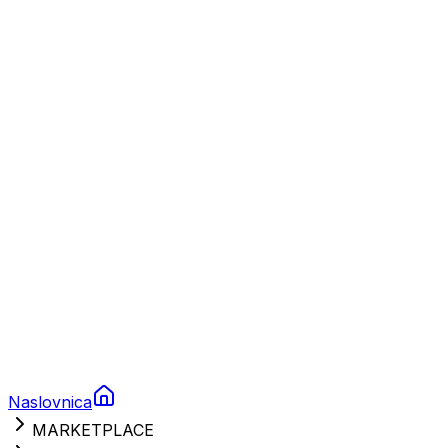
Plovila
Charter
Prikolice za plovila
Brodski rezervni dijelovi
Nautička oprema
Brodski motori
Turizam
Apartmani
Sobe
Kuće za odmor
Aranžmani
Naslovnica
MARKETPLACE