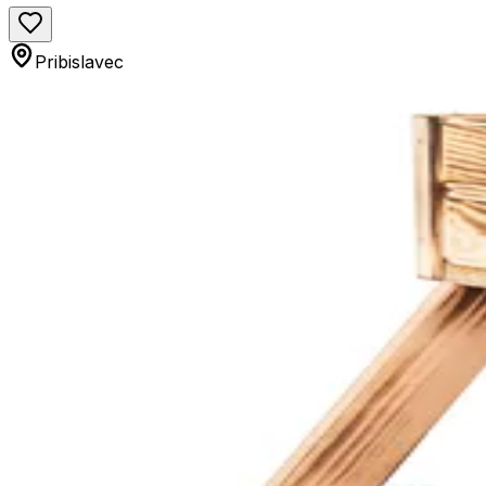
Pribislavec