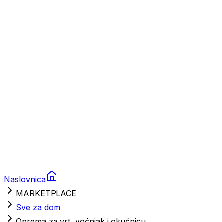
Charter
Prikolice za plovila
Brodski rezervni dijelovi
Nautička oprema
Brodski motori
Turizam
Apartmani
Sobe
Kuće za odmor
Aranžmani
Naslovnica
MARKETPLACE
Sve za dom
Oprema za vrt, voćnjak i okućnicu