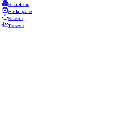
Nekretnine
Marketplace
Nautika
Turizam
Auto Moto
Rabljeni automobili
Novi automobili
Motocikli / motori
Gospodarska vozila
Rezervni dijelovi i oprema
Kamperi i kamp prikolice
Oldtimeri
Karambolirani automobili