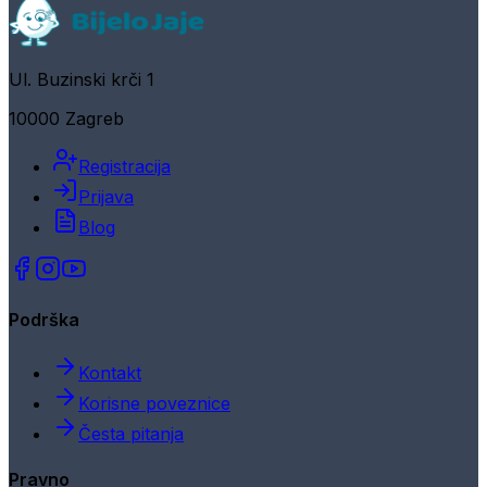
Ul. Buzinski krči 1
10000 Zagreb
Registracija
Prijava
Blog
Podrška
Kontakt
Korisne poveznice
Česta pitanja
Pravno