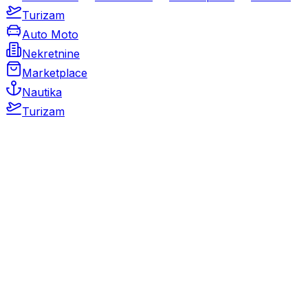
Turizam
Auto Moto
Nekretnine
Marketplace
Nautika
Turizam
Auto Moto
Rabljeni automobili
Novi automobili
Motocikli / motori
Gospodarska vozila
Rezervni dijelovi i oprema
Kamperi i kamp prikolice
Oldtimeri