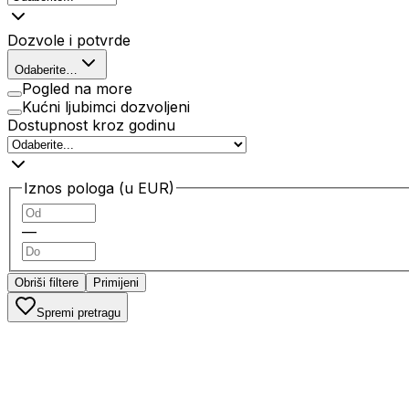
Dozvole i potvrde
Odaberite…
Pogled na more
Kućni ljubimci dozvoljeni
Dostupnost kroz godinu
Iznos pologa (u EUR)
—
Obriši filtere
Primijeni
Spremi pretragu