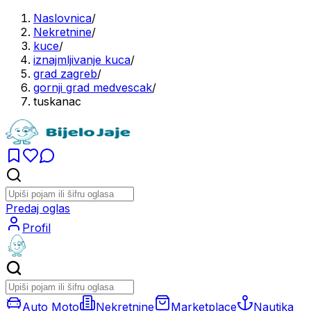
Naslovnica
/
Nekretnine
/
kuce
/
iznajmljivanje kuca
/
grad zagreb
/
gornji grad medvescak
/
tuskanac
Predaj oglas
Profil
Auto Moto
Nekretnine
Marketplace
Nautika