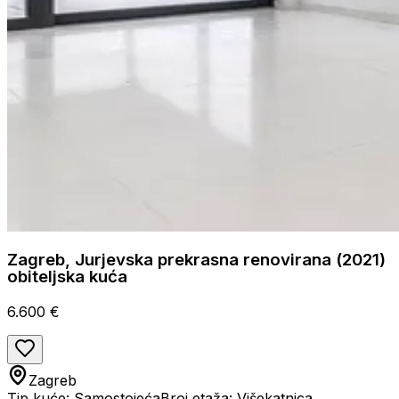
Zagreb, Jurjevska prekrasna renovirana (2021)
obiteljska kuća
6.600 €
Zagreb
Tip kuće: Samostojeća
Broj etaža: Višekatnica