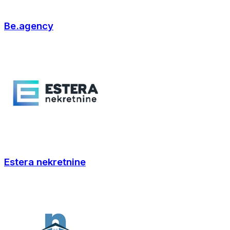
Be.agency
Estera nekretnine