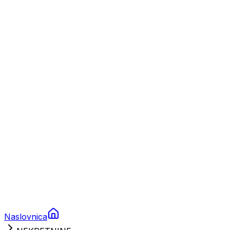
Nautika
Plovila
Charter
Prikolice za plovila
Brodski rezervni dijelovi
Nautička oprema
Brodski motori
Turizam
Apartmani
Sobe
Kuće za odmor
Aranžmani
Naslovnica