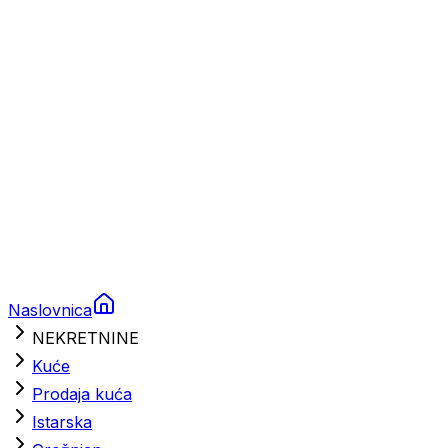
Brodski rezervni dijelovi
Nautička oprema
Brodski motori
Turizam
Apartmani
Sobe
Kuće za odmor
Aranžmani
Naslovnica
NEKRETNINE
Kuće
Prodaja kuća
Istarska