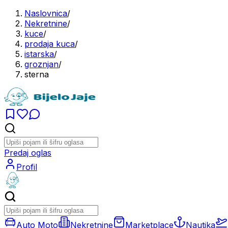
Naslovnica
/
Nekretnine
/
kuce
/
prodaja kuca
/
istarska
/
groznjan
/
sterna
Predaj oglas
Profil
Auto Moto
Nekretnine
Marketplace
Nautika