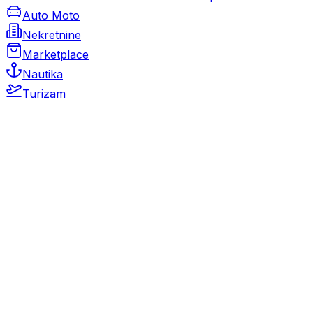
Auto Moto
Nekretnine
Marketplace
Nautika
Turizam
Auto Moto
Rabljeni automobili
Novi automobili
Motocikli / motori
Gospodarska vozila
Rezervni dijelovi i oprema
Kamperi i kamp prikolice
Oldtimeri
Karambolirani automobili