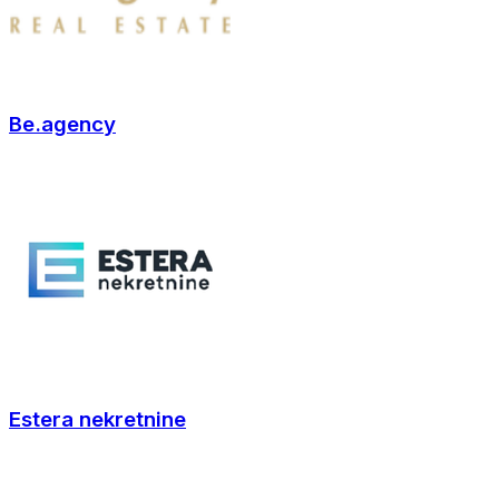
Be.agency
Estera nekretnine