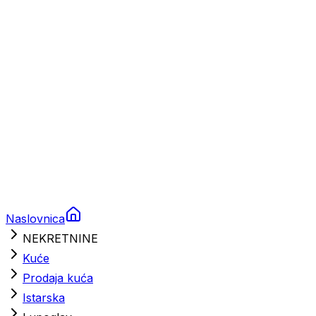
Brodski rezervni dijelovi
Nautička oprema
Brodski motori
Turizam
Apartmani
Sobe
Kuće za odmor
Aranžmani
Naslovnica
NEKRETNINE
Kuće
Prodaja kuća
Istarska