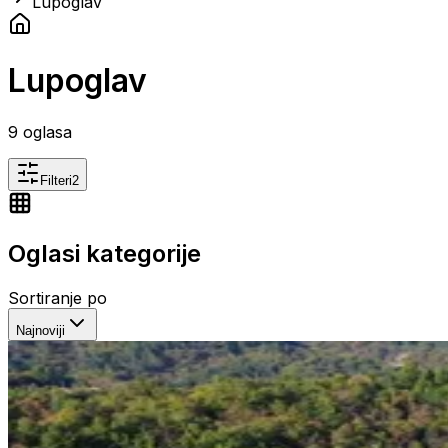
Lupoglav
Lupoglav
9
oglasa
Filteri
2
Oglasi kategorije
Sortiranje po
Najnoviji