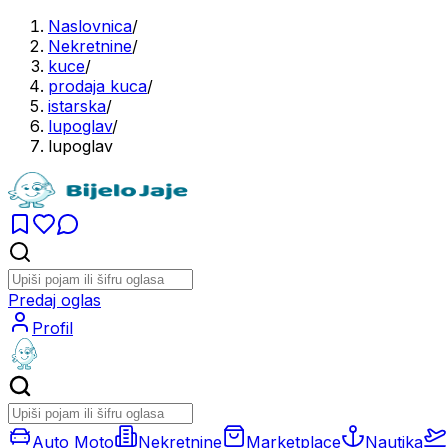
Naslovnica
/
Nekretnine
/
kuce
/
prodaja kuca
/
istarska
/
lupoglav
/
lupoglav
Predaj oglas
Profil
Auto Moto
Nekretnine
Marketplace
Nautika