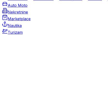
Auto Moto
Nekretnine
Marketplace
Nautika
Turizam
Auto Moto
Rabljeni automobili
Novi automobili
Motocikli / motori
Gospodarska vozila
Rezervni dijelovi i oprema
Kamperi i kamp prikolice
Oldtimeri
Karambolirani automobili