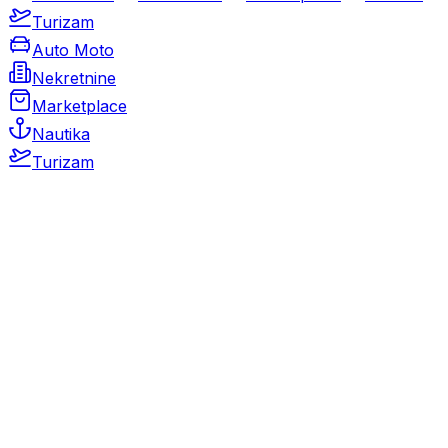
Turizam
Auto Moto
Nekretnine
Marketplace
Nautika
Turizam
Auto Moto
Rabljeni automobili
Novi automobili
Motocikli / motori
Gospodarska vozila
Rezervni dijelovi i oprema
Kamperi i kamp prikolice
Oldtimeri