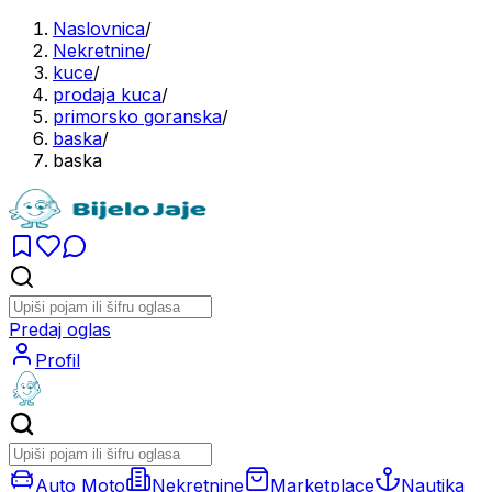
Naslovnica
/
Nekretnine
/
kuce
/
prodaja kuca
/
primorsko goranska
/
baska
/
baska
Predaj oglas
Profil
Auto Moto
Nekretnine
Marketplace
Nautika