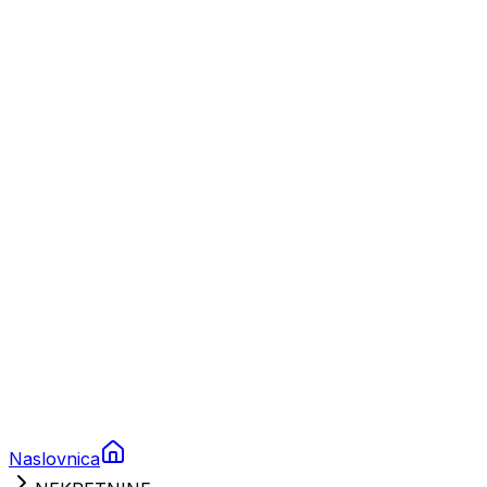
Nautika
Plovila
Charter
Prikolice za plovila
Brodski rezervni dijelovi
Nautička oprema
Brodski motori
Turizam
Apartmani
Sobe
Kuće za odmor
Aranžmani
Naslovnica