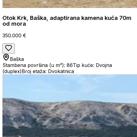
Otok Krk, Baška, adaptirana kamena kuća 70m
od mora
350.000 €
Baška
Stambena površina (u m²): 86
Tip kuće: Dvojna
(duplex)
Broj etaža: Dvokatnica