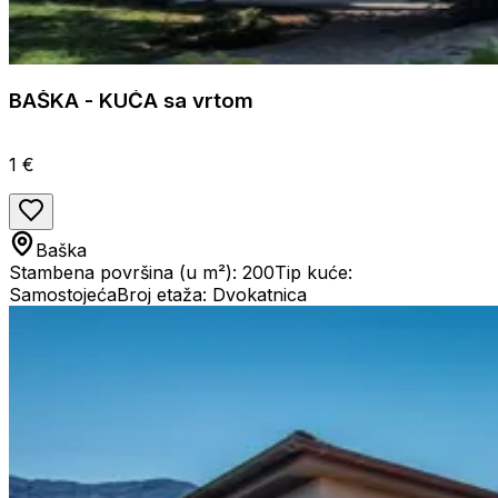
BAŠKA - KUĆA sa vrtom
1 €
Baška
Stambena površina (u m²): 200
Tip kuće:
Samostojeća
Broj etaža: Dvokatnica