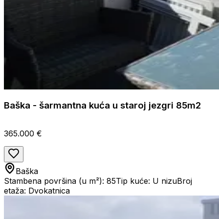
Baška - šarmantna kuća u staroj jezgri 85m2
365.000 €
Baška
Stambena površina (u m²): 85
Tip kuće: U nizu
Broj
etaža: Dvokatnica