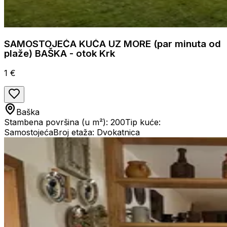
SAMOSTOJEĆA KUĆA UZ MORE (par minuta od
plaže) BAŠKA - otok Krk
1 €
Baška
Stambena površina (u m²): 200
Tip kuće:
Samostojeća
Broj etaža: Dvokatnica