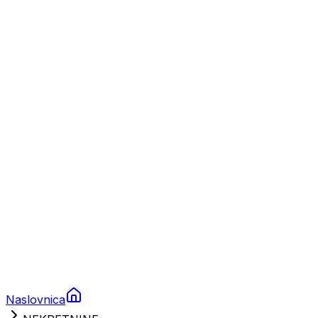
Nautika
Plovila
Charter
Prikolice za plovila
Brodski rezervni dijelovi
Nautička oprema
Brodski motori
Turizam
Apartmani
Sobe
Kuće za odmor
Aranžmani
Naslovnica