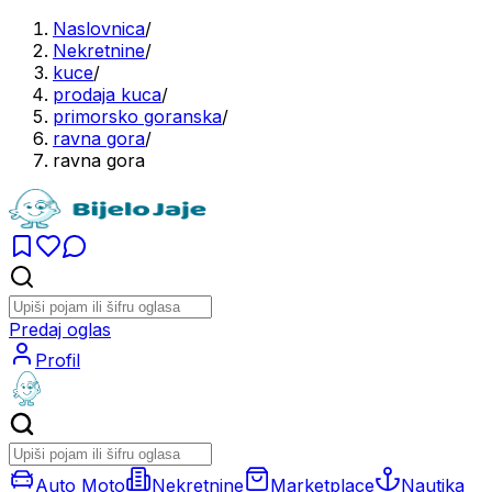
Naslovnica
/
Nekretnine
/
kuce
/
prodaja kuca
/
primorsko goranska
/
ravna gora
/
ravna gora
Predaj oglas
Profil
Auto Moto
Nekretnine
Marketplace
Nautika