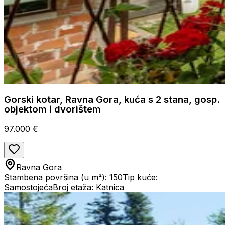
Gorski kotar, Ravna Gora, kuća s 2 stana, gosp.
objektom i dvorištem
97.000 €
Ravna Gora
Stambena površina (u m²): 150
Tip kuće:
Samostojeća
Broj etaža: Katnica