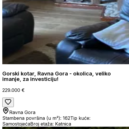
Gorski kotar, Ravna Gora - okolica, veliko
imanje, za investiciju!
229.000 €
Ravna Gora
Stambena površina (u m²): 162
Tip kuće:
Samostojeća
Broj etaža: Katnica