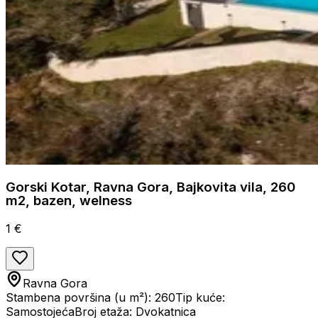
Gorski Kotar, Ravna Gora, Bajkovita vila, 260
m2, bazen, welness
1 €
Ravna Gora
Stambena površina (u m²): 260
Tip kuće:
Samostojeća
Broj etaža: Dvokatnica