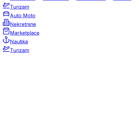
Turizam
Auto Moto
Nekretnine
Marketplace
Nautika
Turizam
Auto Moto
Rabljeni automobili
Novi automobili
Motocikli / motori
Gospodarska vozila
Rezervni dijelovi i oprema
Kamperi i kamp prikolice
Oldtimeri