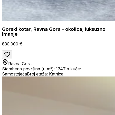
Gorski kotar, Ravna Gora - okolica, luksuzno
imanje
830.000 €
Ravna Gora
Stambena površina (u m²): 174
Tip kuće:
Samostojeća
Broj etaža: Katnica