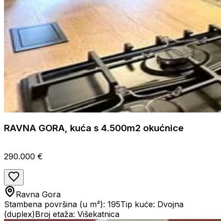
RAVNA GORA, kuća s 4.500m2 okućnice
290.000 €
Ravna Gora
Stambena površina (u m²): 195
Tip kuće: Dvojna
(duplex)
Broj etaža: Višekatnica