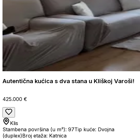
Autentična kućica s dva stana u Kliškoj Varoši!
425.000 €
Klis
Stambena površina (u m²): 97
Tip kuće: Dvojna
(duplex)
Broj etaža: Katnica