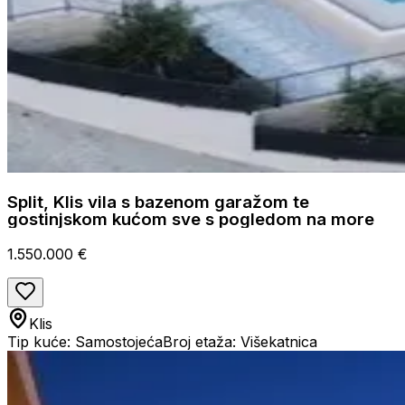
Split, Klis vila s bazenom garažom te
gostinjskom kućom sve s pogledom na more
1.550.000 €
Klis
Tip kuće: Samostojeća
Broj etaža: Višekatnica