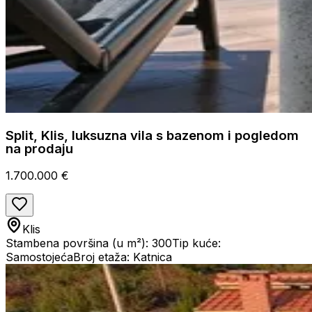
Split, Klis, luksuzna vila s bazenom i pogledom
na prodaju
1.700.000 €
Klis
Stambena površina (u m²): 300
Tip kuće:
Samostojeća
Broj etaža: Katnica