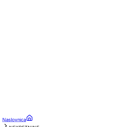
Nautika
Plovila
Charter
Prikolice za plovila
Brodski rezervni dijelovi
Nautička oprema
Brodski motori
Turizam
Apartmani
Sobe
Kuće za odmor
Aranžmani
Naslovnica