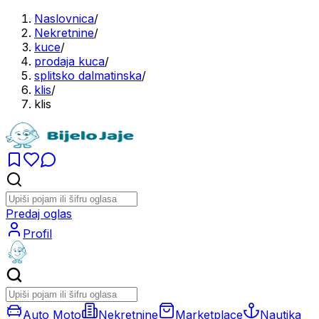
Naslovnica
/
Nekretnine
/
kuce
/
prodaja kuca
/
splitsko dalmatinska
/
klis
/
klis
Predaj oglas
Profil
Auto Moto
Nekretnine
Marketplace
Nautika