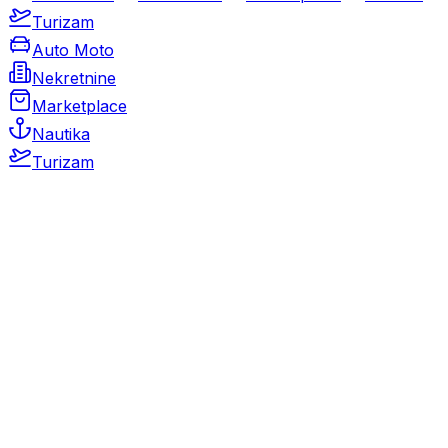
Turizam
Auto Moto
Nekretnine
Marketplace
Nautika
Turizam
Auto Moto
Rabljeni automobili
Novi automobili
Motocikli / motori
Gospodarska vozila
Rezervni dijelovi i oprema
Kamperi i kamp prikolice
Oldtimeri