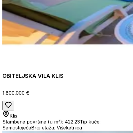
OBITELJSKA VILA KLIS
1.800.000 €
Klis
Stambena površina (u m²): 422.23
Tip kuće:
Samostojeća
Broj etaža: Višekatnica