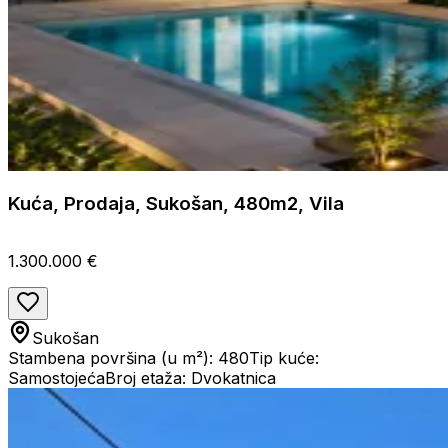
Kuća, Prodaja, Sukošan, 480m2, Vila
1.300.000 €
Sukošan
Stambena površina (u m²): 480
Tip kuće:
Samostojeća
Broj etaža: Dvokatnica