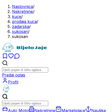
Naslovnica
/
Nekretnine
/
kuce
/
prodaja kuca
/
zadarska
/
sukosan
/
sukosan
Predaj oglas
Profil
Auto Moto
Nekretnine
Marketplace
Nautika