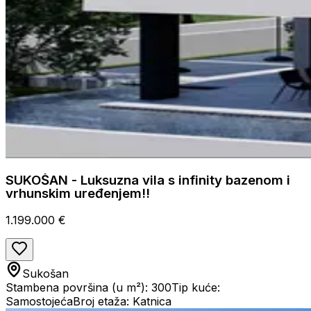
SUKOŠAN - Luksuzna vila s infinity bazenom i
vrhunskim uređenjem!!
1.199.000 €
Sukošan
Stambena površina (u m²): 300
Tip kuće:
Samostojeća
Broj etaža: Katnica