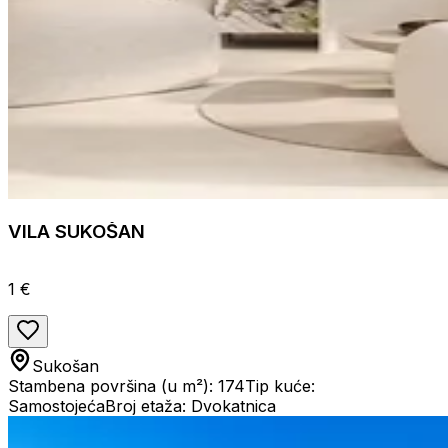
VILA SUKOŠAN
1 €
Sukošan
Stambena površina (u m²): 174
Tip kuće:
Samostojeća
Broj etaža: Dvokatnica