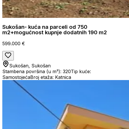
Sukošan- kuća na parceli od 750
m2+mogućnost kupnje dodatnih 190 m2
599.000 €
Sukošan, Sukošan
Stambena površina (u m²): 320
Tip kuće:
Samostojeća
Broj etaža: Katnica