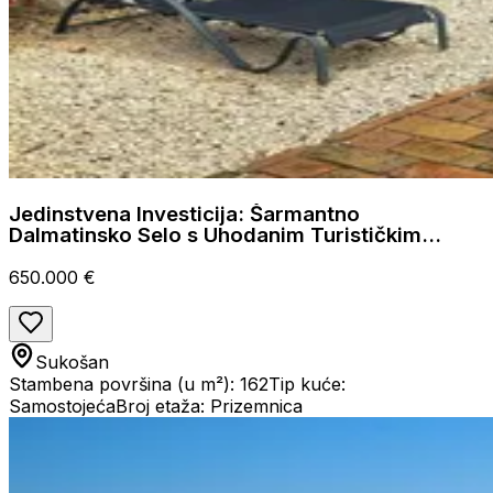
Jedinstvena Investicija: Šarmantno
Dalmatinsko Selo s Uhodanim Turističkim
Poslovanjem!
650.000 €
Sukošan
Stambena površina (u m²): 162
Tip kuće:
Samostojeća
Broj etaža: Prizemnica