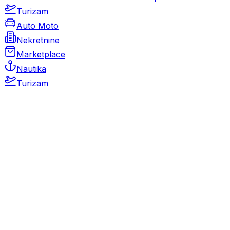
Turizam
Auto Moto
Nekretnine
Marketplace
Nautika
Turizam
Auto Moto
Rabljeni automobili
Novi automobili
Motocikli / motori
Gospodarska vozila
Rezervni dijelovi i oprema
Kamperi i kamp prikolice
Oldtimeri