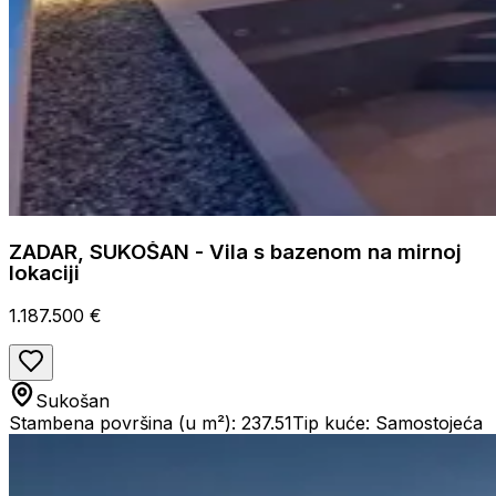
ZADAR, SUKOŠAN - Vila s bazenom na mirnoj
lokaciji
1.187.500 €
Sukošan
Stambena površina (u m²): 237.51
Tip kuće: Samostojeća