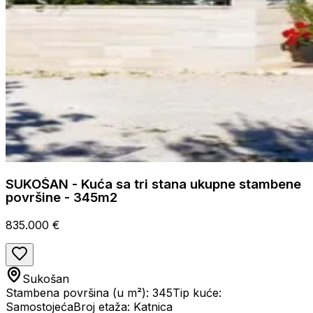
SUKOŠAN - Kuća sa tri stana ukupne stambene
površine - 345m2
835.000 €
Sukošan
Stambena površina (u m²): 345
Tip kuće:
Samostojeća
Broj etaža: Katnica