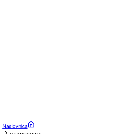
Nautika
Plovila
Charter
Prikolice za plovila
Brodski rezervni dijelovi
Nautička oprema
Brodski motori
Turizam
Apartmani
Sobe
Kuće za odmor
Aranžmani
Naslovnica