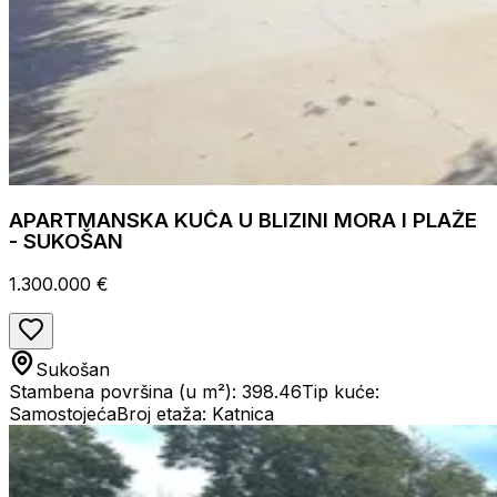
APARTMANSKA KUĆA U BLIZINI MORA I PLAŽE
- SUKOŠAN
1.300.000 €
Sukošan
Stambena površina (u m²): 398.46
Tip kuće:
Samostojeća
Broj etaža: Katnica