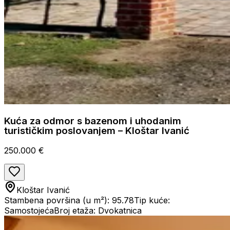
Kuća za odmor s bazenom i uhodanim
turističkim poslovanjem – Kloštar Ivanić
250.000 €
Kloštar Ivanić
Stambena površina (u m²): 95.78
Tip kuće:
Samostojeća
Broj etaža: Dvokatnica