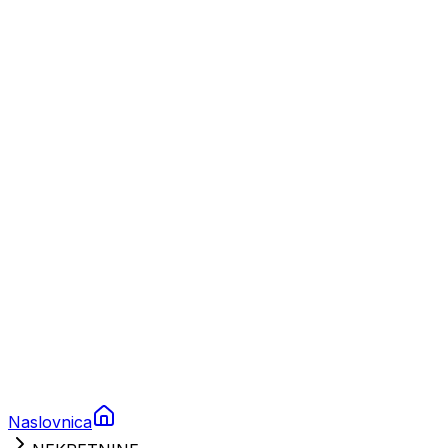
Nautika
Plovila
Charter
Prikolice za plovila
Brodski rezervni dijelovi
Nautička oprema
Brodski motori
Turizam
Apartmani
Sobe
Kuće za odmor
Aranžmani
Naslovnica