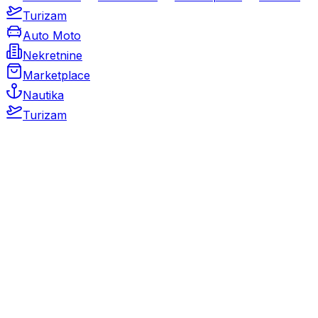
Turizam
Auto Moto
Nekretnine
Marketplace
Nautika
Turizam
Auto Moto
Rabljeni automobili
Novi automobili
Motocikli / motori
Gospodarska vozila
Rezervni dijelovi i oprema
Kamperi i kamp prikolice
Oldtimeri