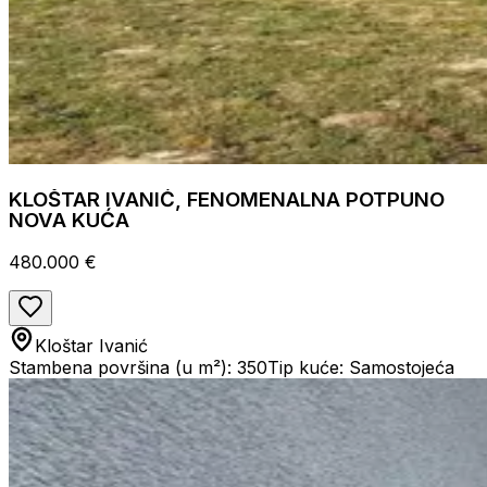
KLOŠTAR IVANIĆ, FENOMENALNA POTPUNO
NOVA KUĆA
480.000 €
Kloštar Ivanić
Stambena površina (u m²): 350
Tip kuće: Samostojeća