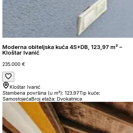
Moderna obiteljska kuća 4S+DB, 123,97 m² –
Kloštar Ivanić
235.000 €
Kloštar Ivanić
Stambena površina (u m²): 123.97
Tip kuće:
Samostojeća
Broj etaža: Dvokatnica