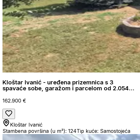
Kloštar Ivanić - uređena prizemnica s 3
spavaće sobe, garažom i parcelom od 2.054
m2
162.900 €
Kloštar Ivanić
Stambena površina (u m²): 124
Tip kuće: Samostojeća