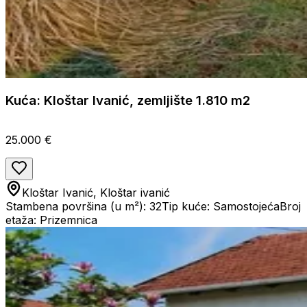
Kuća: Kloštar Ivanić, zemljište 1.810 m2
25.000 €
Kloštar Ivanić, Kloštar ivanić
Stambena površina (u m²): 32
Tip kuće: Samostojeća
Broj
etaža: Prizemnica