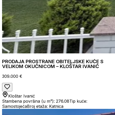
PRODAJA PROSTRANE OBITELJSKE KUĆE S
VELIKOM OKUĆNICOM – KLOŠTAR IVANIĆ
309.000 €
Kloštar Ivanić
Stambena površina (u m²): 276.08
Tip kuće:
Samostojeća
Broj etaža: Katnica