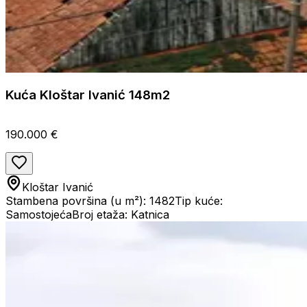
Kuća Kloštar Ivanić 148m2
190.000 €
Kloštar Ivanić
Stambena površina (u m²): 1482
Tip kuće:
Samostojeća
Broj etaža: Katnica