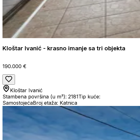
Kloštar Ivanić - krasno imanje sa tri objekta
190.000 €
Kloštar Ivanić
Stambena površina (u m²): 2181
Tip kuće:
Samostojeća
Broj etaža: Katnica