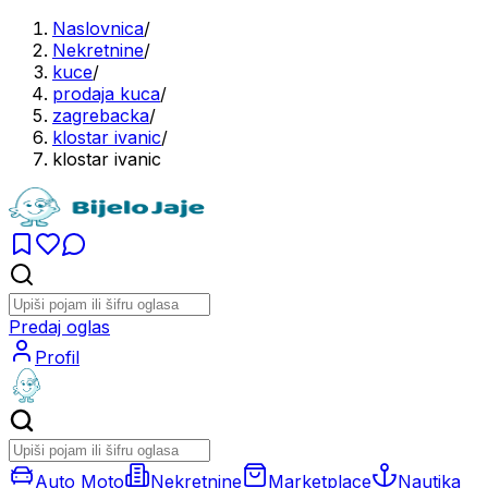
Naslovnica
/
Nekretnine
/
kuce
/
prodaja kuca
/
zagrebacka
/
klostar ivanic
/
klostar ivanic
Predaj oglas
Profil
Auto Moto
Nekretnine
Marketplace
Nautika