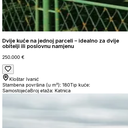
Dvije kuće na jednoj parceli – idealno za dvije
obitelji ili poslovnu namjenu
250.000 €
Kloštar Ivanić
Stambena površina (u m²): 180
Tip kuće:
Samostojeća
Broj etaža: Katnica