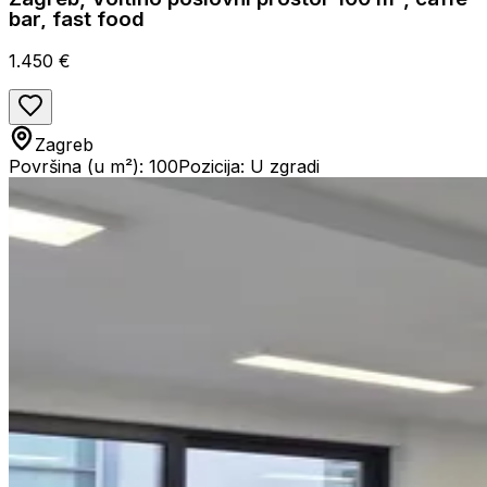
bar, fast food
1.450 €
Zagreb
Površina (u m²): 100
Pozicija: U zgradi