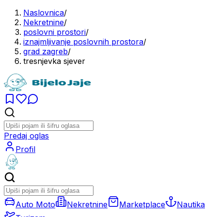
Naslovnica
/
Nekretnine
/
poslovni prostori
/
iznajmljivanje poslovnih prostora
/
grad zagreb
/
tresnjevka sjever
Predaj oglas
Profil
Auto Moto
Nekretnine
Marketplace
Nautika