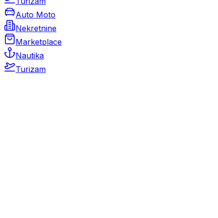
Turizam
Auto Moto
Nekretnine
Marketplace
Nautika
Turizam
Auto Moto
Rabljeni automobili
Novi automobili
Motocikli / motori
Gospodarska vozila
Rezervni dijelovi i oprema
Kamperi i kamp prikolice
Oldtimeri
Karambolirani automobili