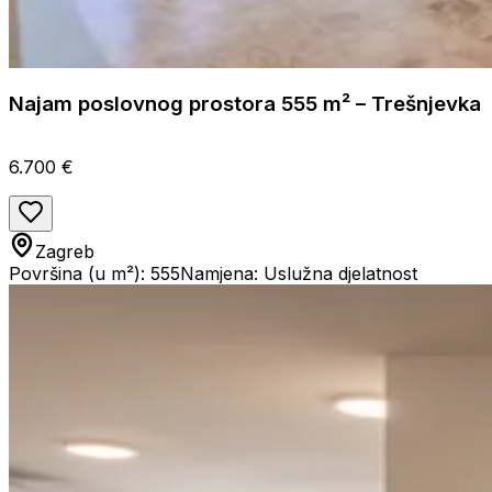
Najam poslovnog prostora 555 m² – Trešnjevka
6.700 €
Zagreb
Površina (u m²): 555
Namjena: Uslužna djelatnost