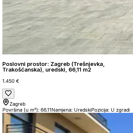
Poslovni prostor: Zagreb (Trešnjevka,
Trakošćanska), uredski, 66,11 m2
1.450 €
Zagreb
Površina (u m²): 66.11
Namjena: Uredski
Pozicija: U zgradi