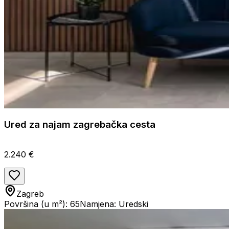
Ured za najam zagrebačka cesta
2.240 €
Zagreb
Površina (u m²): 65
Namjena: Uredski