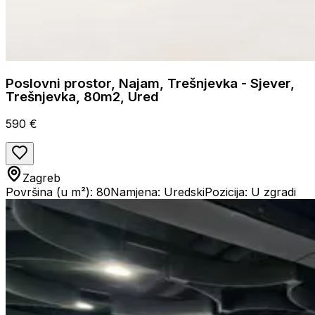
Poslovni prostor, Najam, Trešnjevka - Sjever,
Trešnjevka, 80m2, Ured
590 €
Zagreb
Površina (u m²): 80
Namjena: Uredski
Pozicija: U zgradi