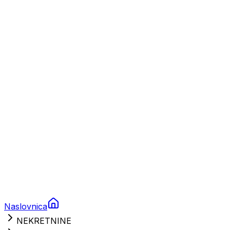
Plovila
Charter
Prikolice za plovila
Brodski rezervni dijelovi
Nautička oprema
Brodski motori
Turizam
Apartmani
Sobe
Kuće za odmor
Aranžmani
Naslovnica
NEKRETNINE