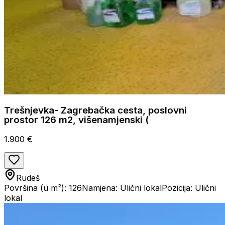
Trešnjevka- Zagrebačka cesta, poslovni
prostor 126 m2, višenamjenski (
1.900 €
Rudeš
Površina (u m²): 126
Namjena: Ulični lokal
Pozicija: Ulični
lokal