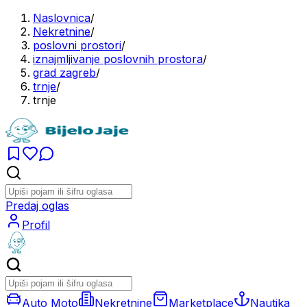
Naslovnica
/
Nekretnine
/
poslovni prostori
/
iznajmljivanje poslovnih prostora
/
grad zagreb
/
trnje
/
trnje
Predaj oglas
Profil
Auto Moto
Nekretnine
Marketplace
Nautika