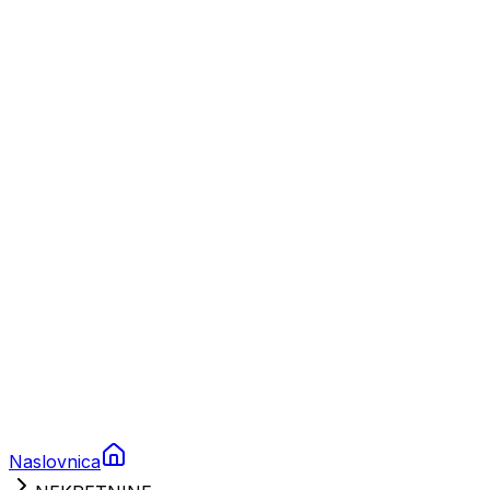
Nautika
Plovila
Charter
Prikolice za plovila
Brodski rezervni dijelovi
Nautička oprema
Brodski motori
Turizam
Apartmani
Sobe
Kuće za odmor
Aranžmani
Naslovnica