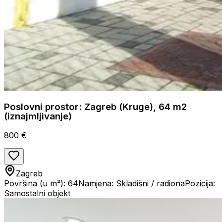
Poslovni prostor: Zagreb (Kruge), 64 m2
(iznajmljivanje)
800 €
Zagreb
Površina (u m²): 64
Namjena: Skladišni / radiona
Pozicija:
Samostalni objekt