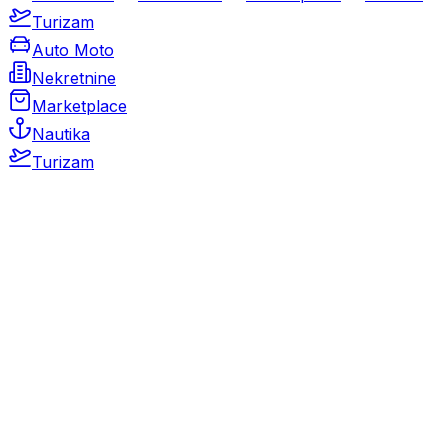
Turizam
Auto Moto
Nekretnine
Marketplace
Nautika
Turizam
Auto Moto
Rabljeni automobili
Novi automobili
Motocikli / motori
Gospodarska vozila
Rezervni dijelovi i oprema
Kamperi i kamp prikolice
Oldtimeri