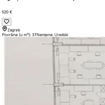
520 €
Zagreb
Površina (u m²): 37
Namjena: Uredski