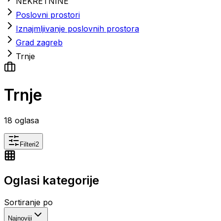
NEKRETNINE
Poslovni prostori
Iznajmljivanje poslovnih prostora
Grad zagreb
Trnje
Trnje
18
oglasa
Filteri
2
Oglasi kategorije
Sortiranje po
Najnoviji