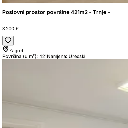
Poslovni prostor površine 421m2 - Trnje -
3.200 €
Zagreb
Površina (u m²): 421
Namjena: Uredski