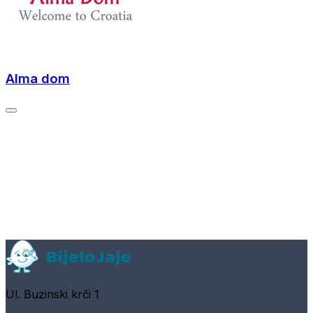
Alma dom
Ul. Buzinski krči 1