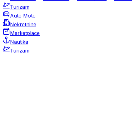
Turizam
Auto Moto
Nekretnine
Marketplace
Nautika
Turizam
Auto Moto
Rabljeni automobili
Novi automobili
Motocikli / motori
Gospodarska vozila
Rezervni dijelovi i oprema
Kamperi i kamp prikolice
Oldtimeri