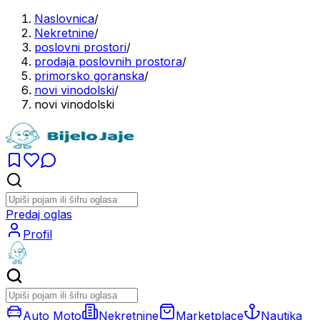
Naslovnica
/
Nekretnine
/
poslovni prostori
/
prodaja poslovnih prostora
/
primorsko goranska
/
novi vinodolski
/
novi vinodolski
Predaj oglas
Profil
Auto Moto
Nekretnine
Marketplace
Nautika