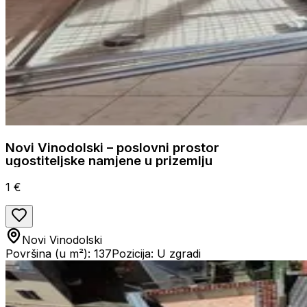
Novi Vinodolski – poslovni prostor
ugostiteljske namjene u prizemlju
1 €
Novi Vinodolski
Površina (u m²): 137
Pozicija: U zgradi