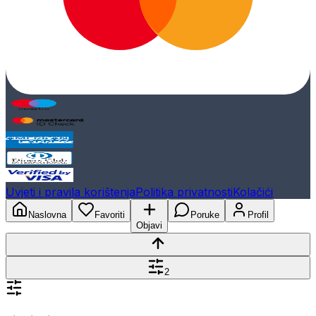
Uvjeti i pravila korištenja
Politika privatnosti
Kolačići
Naslovna
Favoriti
Poruke
Profil
Objavi
2