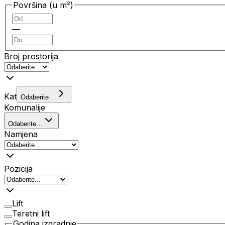
Površina (u m²)
—
Broj prostorija
Kat
Odaberite…
Komunalije
Odaberite…
Namjena
Pozicija
Lift
Teretni lift
Godina izgradnje