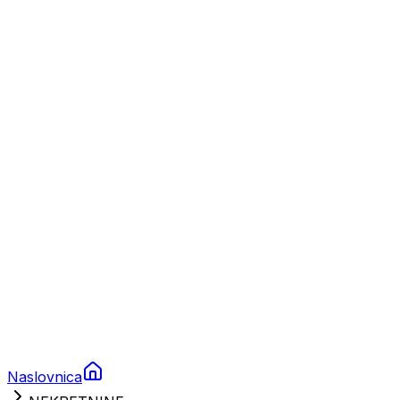
Nautika
Plovila
Charter
Prikolice za plovila
Brodski rezervni dijelovi
Nautička oprema
Brodski motori
Turizam
Apartmani
Sobe
Kuće za odmor
Aranžmani
Naslovnica