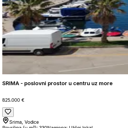
SRIMA - poslovni prostor u centru uz more
825.000 €
Srima, Vodice
Površina (u m²): 330
Namjena: Ulični lokal