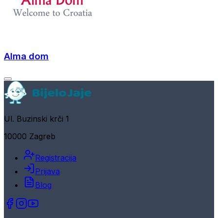
Alma dom
Ul. Buzinski krči 1
10000 Zagreb
Registracija
Prijava
Blog