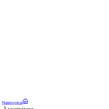
Nautika
Plovila
Charter
Prikolice za plovila
Brodski rezervni dijelovi
Nautička oprema
Brodski motori
Turizam
Apartmani
Sobe
Kuće za odmor
Aranžmani
Naslovnica