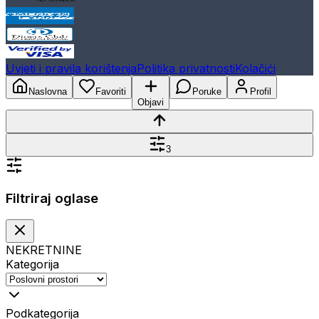
Uvjeti i pravila korištenja
Politika privatnosti
Kolačići
Naslovna
Favoriti
Poruke
Profil
Objavi
3
Filtriraj oglase
NEKRETNINE
Kategorija
Podkategorija