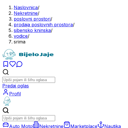
Naslovnica
/
Nekretnine
/
poslovni prostori
/
prodaja poslovnih prostora
/
sibensko kninska
/
vodice
/
srima
Predaj oglas
Profil
Auto Moto
Nekretnine
Marketplace
Nautika