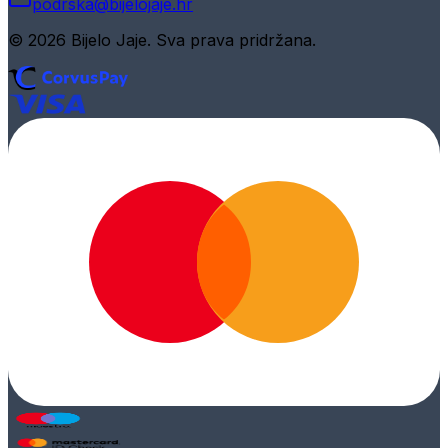
podrska@bijelojaje.hr
© 2026 Bijelo Jaje. Sva prava pridržana.