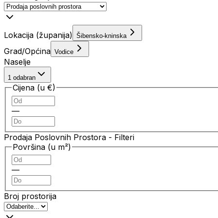
Lokacija (županija)
Šibensko-kninska
Grad/Općina
Vodice
Naselje
1 odabran
Cijena (u €)
—
Prodaja Poslovnih Prostora
- Filteri
Površina (u m²)
—
Broj prostorija