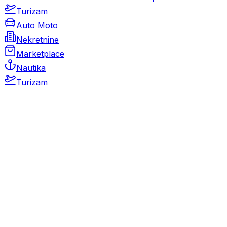
Turizam
Auto Moto
Nekretnine
Marketplace
Nautika
Turizam
Auto Moto
Rabljeni automobili
Novi automobili
Motocikli / motori
Gospodarska vozila
Rezervni dijelovi i oprema
Kamperi i kamp prikolice
Oldtimeri