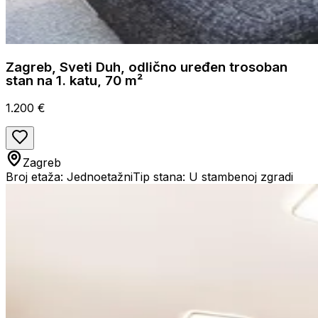
Zagreb, Sveti Duh, odlično uređen trosoban
stan na 1. katu, 70 m²
1.200 €
Zagreb
Broj etaža: Jednoetažni
Tip stana: U stambenoj zgradi