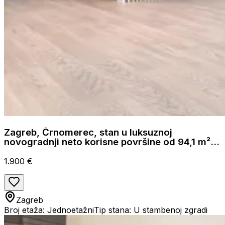
Zagreb, Črnomerec, stan u luksuznoj
novogradnji neto korisne površine od 94,1 m² 2
loggie 5,32 m²
1.900 €
Zagreb
Broj etaža: Jednoetažni
Tip stana: U stambenoj zgradi