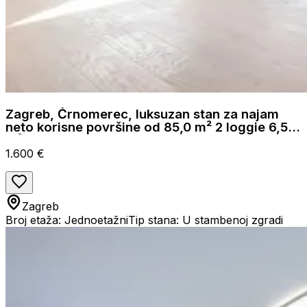
Zagreb, Črnomerec, luksuzan stan za najam
neto korisne površine od 85,0 m² 2 loggie 6,52
m²
1.600 €
Zagreb
Broj etaža: Jednoetažni
Tip stana: U stambenoj zgradi