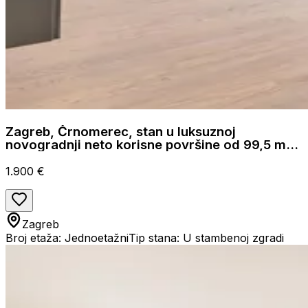
Zagreb, Črnomerec, stan u luksuznoj
novogradnji neto korisne površine od 99,5 m²
vrt 44,86 m²
1.900 €
Zagreb
Broj etaža: Jednoetažni
Tip stana: U stambenoj zgradi