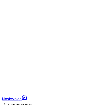
Nautika
Plovila
Charter
Prikolice za plovila
Brodski rezervni dijelovi
Nautička oprema
Brodski motori
Turizam
Apartmani
Sobe
Kuće za odmor
Aranžmani
Naslovnica