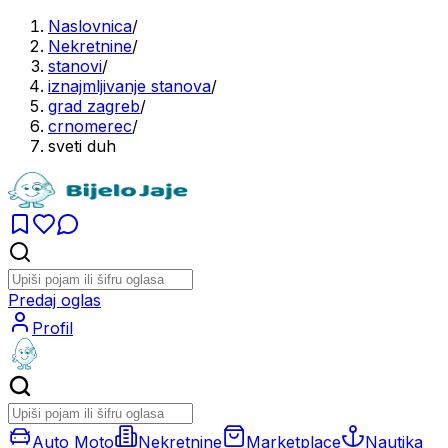
Naslovnica
/
Nekretnine
/
stanovi
/
iznajmljivanje stanova
/
grad zagreb
/
crnomerec
/
sveti duh
Predaj oglas
Profil
Auto Moto
Nekretnine
Marketplace
Nautika