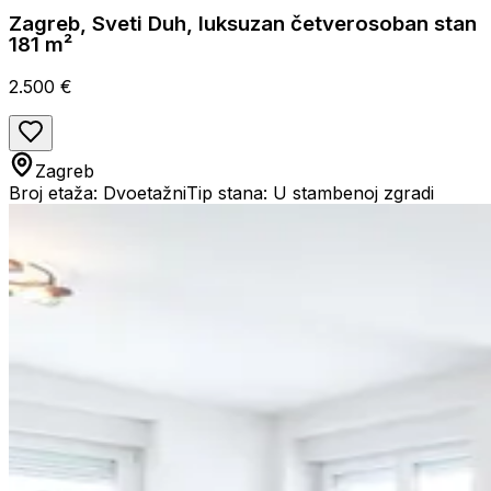
Zagreb, Sveti Duh, luksuzan četverosoban stan
181 m²
2.500 €
Zagreb
Broj etaža: Dvoetažni
Tip stana: U stambenoj zgradi