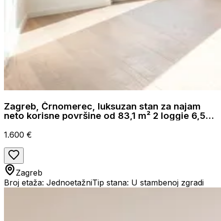
Zagreb, Črnomerec, luksuzan stan za najam
neto korisne površine od 83,1 m² 2 loggie 6,52
m²
1.600 €
Zagreb
Broj etaža: Jednoetažni
Tip stana: U stambenoj zgradi