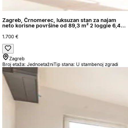
Zagreb, Črnomerec, luksuzan stan za najam
neto korisne površine od 89,3 m² 2 loggie 6,48
m²
1.700 €
Zagreb
Broj etaža: Jednoetažni
Tip stana: U stambenoj zgradi