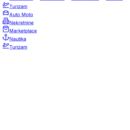
Turizam
Auto Moto
Nekretnine
Marketplace
Nautika
Turizam
Auto Moto
Rabljeni automobili
Novi automobili
Motocikli / motori
Gospodarska vozila
Rezervni dijelovi i oprema
Kamperi i kamp prikolice
Oldtimeri