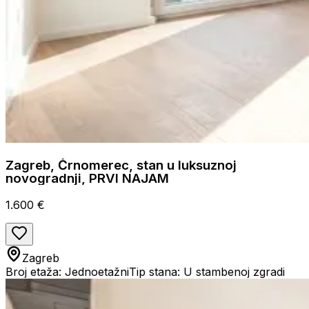
Zagreb, Črnomerec, stan u luksuznoj
novogradnji, PRVI NAJAM
1.600 €
Zagreb
Broj etaža: Jednoetažni
Tip stana: U stambenoj zgradi