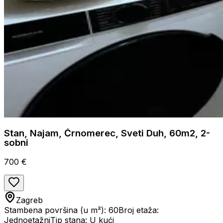
Stan, Najam, Črnomerec, Sveti Duh, 60m2, 2-
sobni
700 €
Zagreb
Stambena površina (u m²): 60
Broj etaža:
Jednoetažni
Tip stana: U kući