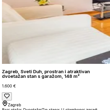
Zagreb, Sveti Duh, prostran i atraktivan
dvoetažan stan s garažom, 148 m²
1.600 €
Zagreb
Broj etaža: Dvoetažni
Tip stana: U stambenoj zgradi