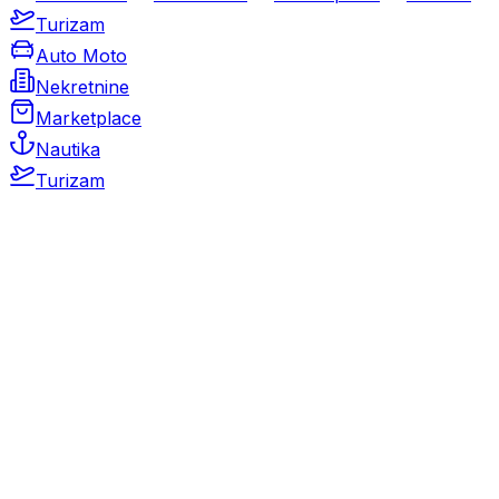
Turizam
Auto Moto
Nekretnine
Marketplace
Nautika
Turizam
Auto Moto
Rabljeni automobili
Novi automobili
Motocikli / motori
Gospodarska vozila
Rezervni dijelovi i oprema
Kamperi i kamp prikolice
Oldtimeri