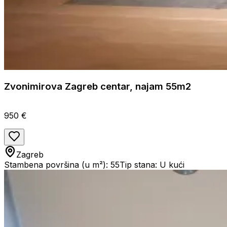
Zvonimirova Zagreb centar, najam 55m2
950 €
Zagreb
Stambena površina (u m²): 55
Tip stana: U kući