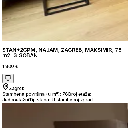
STAN+2GPM, NAJAM, ZAGREB, MAKSIMIR, 78
m2, 3-SOBAN
1.800 €
Zagreb
Stambena površina (u m²): 78
Broj etaža:
Jednoetažni
Tip stana: U stambenoj zgradi