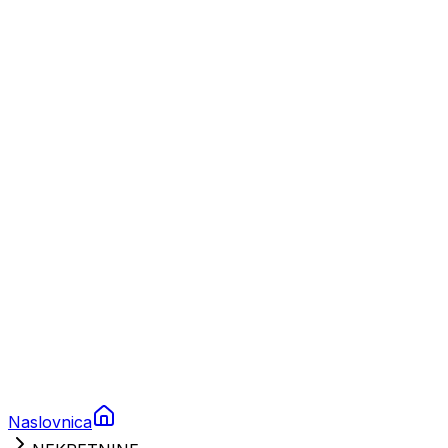
Nautika
Plovila
Charter
Prikolice za plovila
Brodski rezervni dijelovi
Nautička oprema
Brodski motori
Turizam
Apartmani
Sobe
Kuće za odmor
Aranžmani
Naslovnica