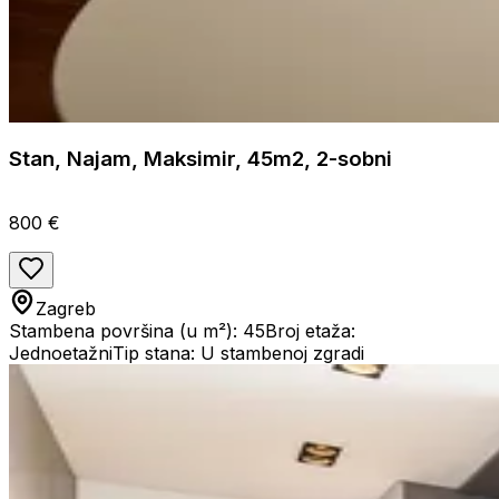
Stan, Najam, Maksimir, 45m2, 2-sobni
800 €
Zagreb
Stambena površina (u m²): 45
Broj etaža:
Jednoetažni
Tip stana: U stambenoj zgradi