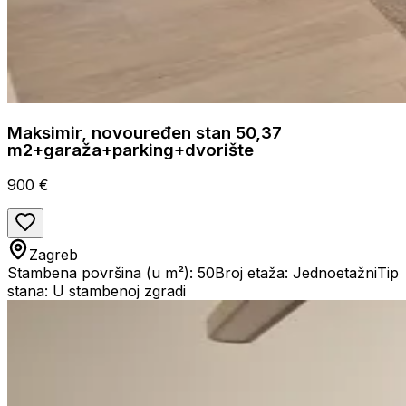
Maksimir, novouređen stan 50,37
m2+garaža+parking+dvorište
900 €
Zagreb
Stambena površina (u m²): 50
Broj etaža: Jednoetažni
Tip
stana: U stambenoj zgradi