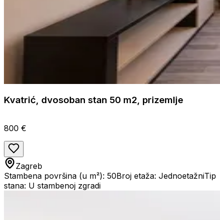
Kvatrić, dvosoban stan 50 m2, prizemlje
800 €
Zagreb
Stambena površina (u m²): 50
Broj etaža: Jednoetažni
Tip
stana: U stambenoj zgradi