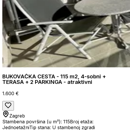
BUKOVAČKA CESTA - 115 m2, 4-sobni +
TERASA + 2 PARKINGA - atraktivni
1.600 €
Zagreb
Stambena površina (u m²): 115
Broj etaža:
Jednoetažni
Tip stana: U stambenoj zgradi