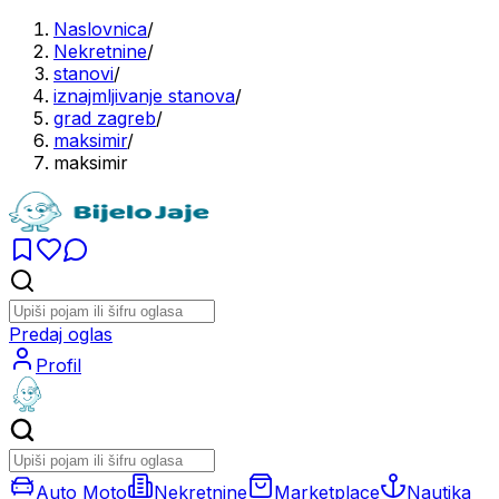
Naslovnica
/
Nekretnine
/
stanovi
/
iznajmljivanje stanova
/
grad zagreb
/
maksimir
/
maksimir
Predaj oglas
Profil
Auto Moto
Nekretnine
Marketplace
Nautika