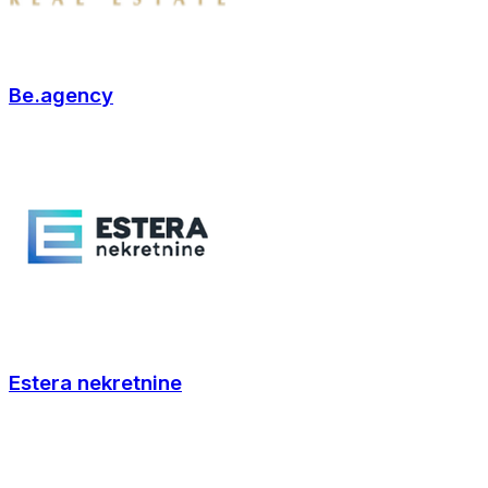
Be.agency
Estera nekretnine