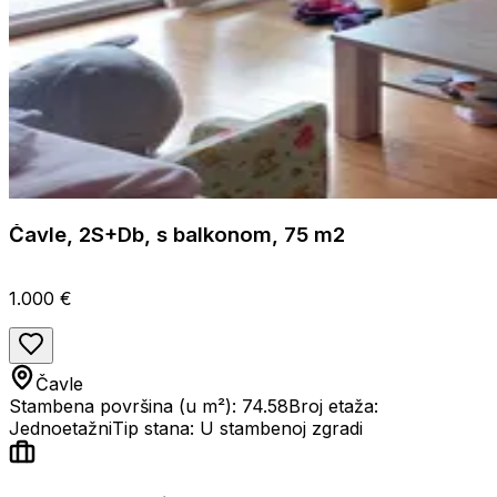
Čavle, 2S+Db, s balkonom, 75 m2
1.000 €
Čavle
Stambena površina (u m²): 74.58
Broj etaža:
Jednoetažni
Tip stana: U stambenoj zgradi