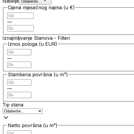
Naselje
Odaberite…
Cijena mjesečnog najma (u €)
—
Iznajmljivanje Stanova
- Filteri
Iznos pologa (u EUR)
—
Stambena površina (u m²)
—
Tip stana
Netto površina (u m²)