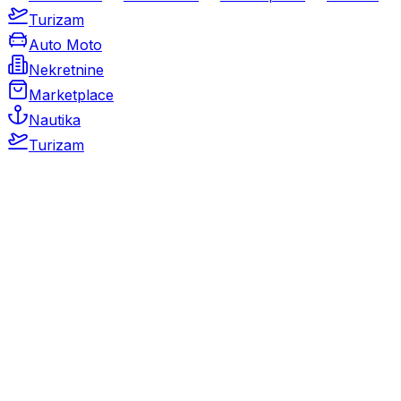
Turizam
Auto Moto
Nekretnine
Marketplace
Nautika
Turizam
Auto Moto
Rabljeni automobili
Novi automobili
Motocikli / motori
Gospodarska vozila
Rezervni dijelovi i oprema
Kamperi i kamp prikolice
Oldtimeri