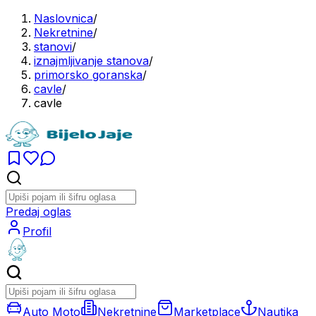
Naslovnica
/
Nekretnine
/
stanovi
/
iznajmljivanje stanova
/
primorsko goranska
/
cavle
/
cavle
Predaj oglas
Profil
Auto Moto
Nekretnine
Marketplace
Nautika