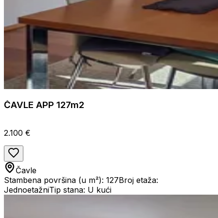
ČAVLE APP 127m2
2.100 €
Čavle
Stambena površina (u m²): 127
Broj etaža:
Jednoetažni
Tip stana: U kući