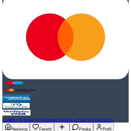
Uvjeti i pravila korištenja
Politika privatnosti
Kolačići
Naslovna
Favoriti
Poruke
Profil