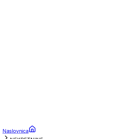
Nautika
Plovila
Charter
Prikolice za plovila
Brodski rezervni dijelovi
Nautička oprema
Brodski motori
Turizam
Apartmani
Sobe
Kuće za odmor
Aranžmani
Naslovnica