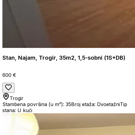
Stan, Najam, Trogir, 35m2, 1,5-sobni (1S+DB)
600 €
Trogir
Stambena površina (u m²): 35
Broj etaža: Dvoetažni
Tip
stana: U kući