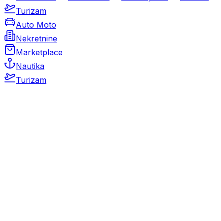
Turizam
Auto Moto
Nekretnine
Marketplace
Nautika
Turizam
Auto Moto
Rabljeni automobili
Novi automobili
Motocikli / motori
Gospodarska vozila
Rezervni dijelovi i oprema
Kamperi i kamp prikolice
Oldtimeri