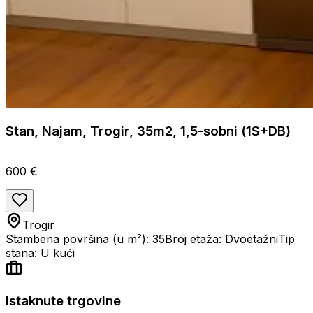
Stan, Najam, Trogir, 35m2, 1,5-sobni (1S+DB)
600 €
Trogir
Stambena površina (u m²): 35
Broj etaža: Dvoetažni
Tip
stana: U kući
Istaknute trgovine