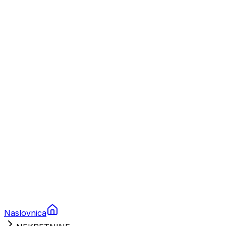
Nautika
Plovila
Charter
Prikolice za plovila
Brodski rezervni dijelovi
Nautička oprema
Brodski motori
Turizam
Apartmani
Sobe
Kuće za odmor
Aranžmani
Naslovnica