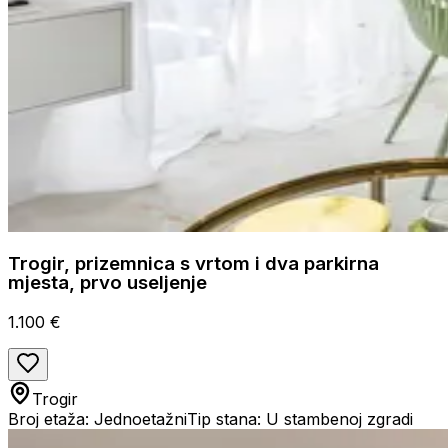
Trogir, prizemnica s vrtom i dva parkirna
mjesta, prvo useljenje
1.100 €
Trogir
Broj etaža: Jednoetažni
Tip stana: U stambenoj zgradi