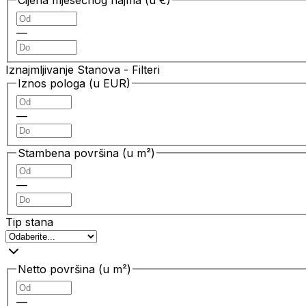
Cijena mjesečnog najma (u €)
—
Iznajmljivanje Stanova
- Filteri
Iznos pologa (u EUR)
—
Stambena površina (u m²)
—
Tip stana
Netto površina (u m²)
—