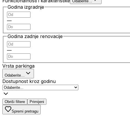
Funkcionalnosti i karakteristike
Odaberite…
Godina izgradnje
—
Godina zadnje renovacije
—
Vrsta parkinga
Odaberite…
Dostupnost kroz godinu
Obriši filtere
Primijeni
Spremi pretragu