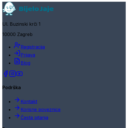
Ul. Buzinski krči 1
10000 Zagreb
Registracija
Prijava
Blog
Podrška
Kontakt
Korisne poveznice
Česta pitanja