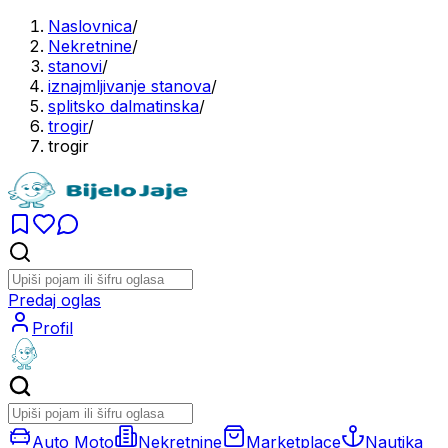
Naslovnica
/
Nekretnine
/
stanovi
/
iznajmljivanje stanova
/
splitsko dalmatinska
/
trogir
/
trogir
Predaj oglas
Profil
Auto Moto
Nekretnine
Marketplace
Nautika