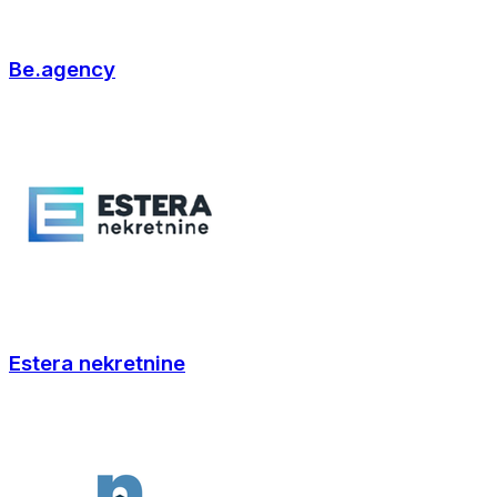
Be.agency
Estera nekretnine