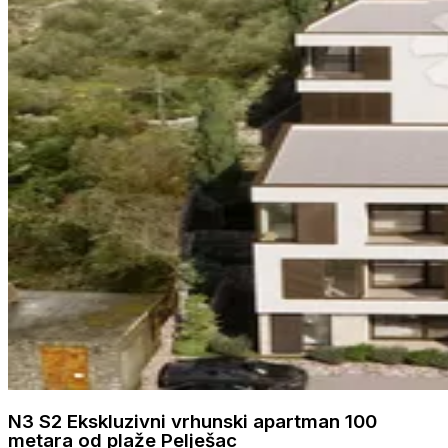
N3 S2 Ekskluzivni vrhunski apartman 100
metara od plaže Pelješac