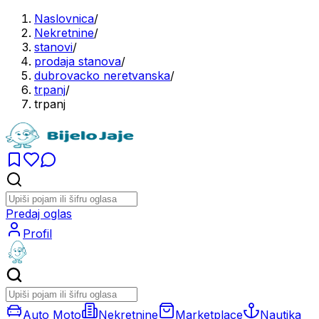
Naslovnica
/
Nekretnine
/
stanovi
/
prodaja stanova
/
dubrovacko neretvanska
/
trpanj
/
trpanj
Predaj oglas
Profil
Auto Moto
Nekretnine
Marketplace
Nautika