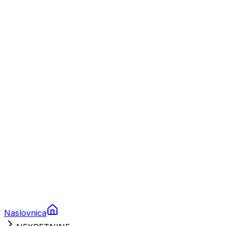
Nautika
Plovila
Charter
Prikolice za plovila
Brodski rezervni dijelovi
Nautička oprema
Brodski motori
Turizam
Apartmani
Sobe
Kuće za odmor
Aranžmani
Naslovnica