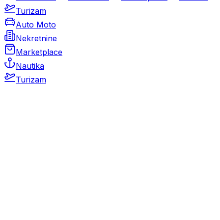
Turizam
Auto Moto
Nekretnine
Marketplace
Nautika
Turizam
Auto Moto
Rabljeni automobili
Novi automobili
Motocikli / motori
Gospodarska vozila
Rezervni dijelovi i oprema
Kamperi i kamp prikolice
Oldtimeri