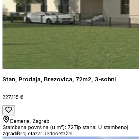
Stan, Prodaja, Brezovica, 72m2, 3-sobni
227.115 €
Demerje, Zagreb
Stambena površina (u m²): 72
Tip stana: U stambenoj
zgradi
Broj etaža: Jednoetažni