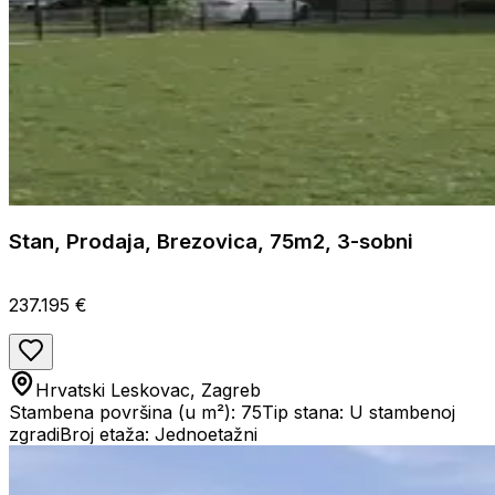
Stan, Prodaja, Brezovica, 75m2, 3-sobni
237.195 €
Hrvatski Leskovac, Zagreb
Stambena površina (u m²): 75
Tip stana: U stambenoj
zgradi
Broj etaža: Jednoetažni