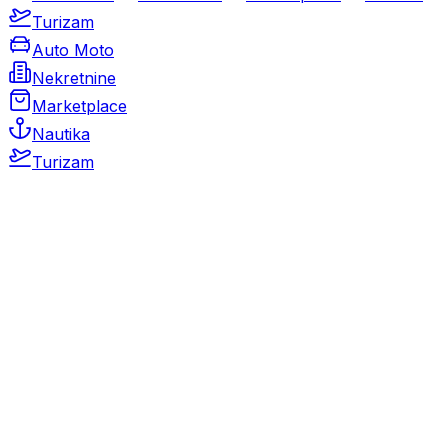
Turizam
Auto Moto
Nekretnine
Marketplace
Nautika
Turizam
Auto Moto
Rabljeni automobili
Novi automobili
Motocikli / motori
Gospodarska vozila
Rezervni dijelovi i oprema
Kamperi i kamp prikolice
Oldtimeri