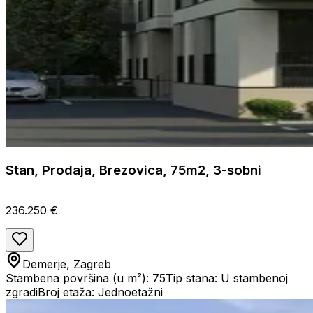
Stan, Prodaja, Brezovica, 75m2, 3-sobni
236.250 €
Demerje, Zagreb
Stambena površina (u m²): 75
Tip stana: U stambenoj
zgradi
Broj etaža: Jednoetažni