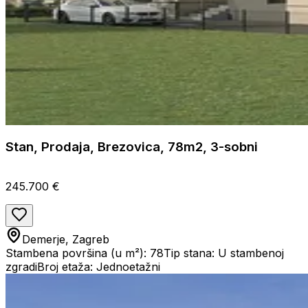
Stan, Prodaja, Brezovica, 78m2, 3-sobni
245.700 €
Demerje, Zagreb
Stambena površina (u m²): 78
Tip stana: U stambenoj
zgradi
Broj etaža: Jednoetažni