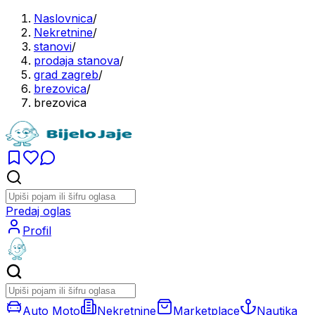
Naslovnica
/
Nekretnine
/
stanovi
/
prodaja stanova
/
grad zagreb
/
brezovica
/
brezovica
Predaj oglas
Profil
Auto Moto
Nekretnine
Marketplace
Nautika