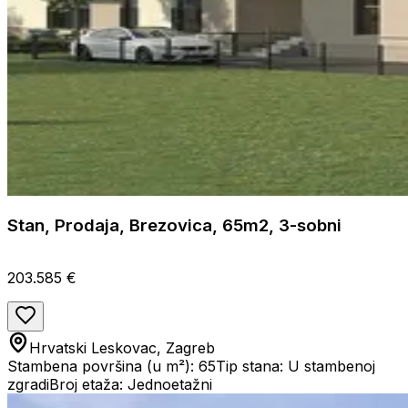
Stan, Prodaja, Brezovica, 65m2, 3-sobni
203.585 €
Hrvatski Leskovac, Zagreb
Stambena površina (u m²): 65
Tip stana: U stambenoj
zgradi
Broj etaža: Jednoetažni