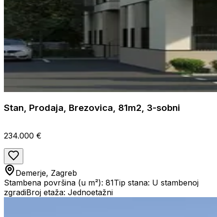
Stan, Prodaja, Brezovica, 81m2, 3-sobni
234.000 €
Demerje, Zagreb
Stambena površina (u m²): 81
Tip stana: U stambenoj
zgradi
Broj etaža: Jednoetažni