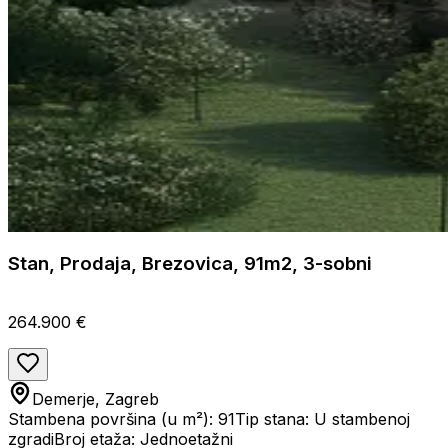
Stan, Prodaja, Brezovica, 91m2, 3-sobni
264.900 €
Demerje, Zagreb
Stambena površina (u m²): 91
Tip stana: U stambenoj
zgradi
Broj etaža: Jednoetažni