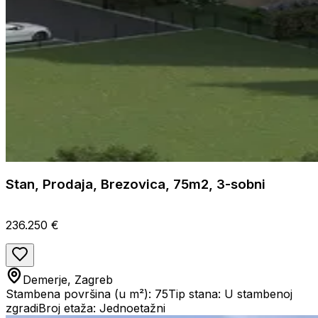
Stan, Prodaja, Brezovica, 75m2, 3-sobni
236.250 €
Demerje, Zagreb
Stambena površina (u m²): 75
Tip stana: U stambenoj
zgradi
Broj etaža: Jednoetažni