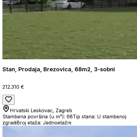
Stan, Prodaja, Brezovica, 68m2, 3-sobni
212.310 €
Hrvatski Leskovac, Zagreb
Stambena površina (u m²): 68
Tip stana: U stambenoj
zgradi
Broj etaža: Jednoetažni