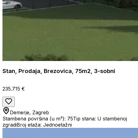
Stan, Prodaja, Brezovica, 75m2, 3-sobni
235.715 €
Demerje, Zagreb
Stambena površina (u m²): 75
Tip stana: U stambenoj
zgradi
Broj etaža: Jednoetažni