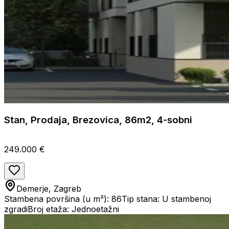
Stan, Prodaja, Brezovica, 86m2, 4-sobni
249.000 €
Demerje, Zagreb
Stambena površina (u m²): 86
Tip stana: U stambenoj
zgradi
Broj etaža: Jednoetažni