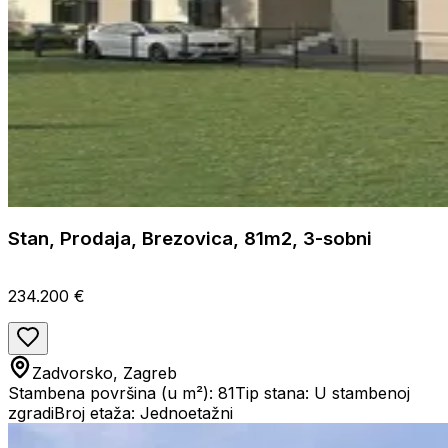
Stan, Prodaja, Brezovica, 81m2, 3-sobni
234.200 €
Zadvorsko, Zagreb
Stambena površina (u m²): 81
Tip stana: U stambenoj
zgradi
Broj etaža: Jednoetažni