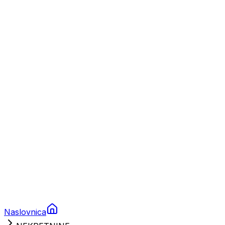
Nautika
Plovila
Charter
Prikolice za plovila
Brodski rezervni dijelovi
Nautička oprema
Brodski motori
Turizam
Apartmani
Sobe
Kuće za odmor
Aranžmani
Naslovnica