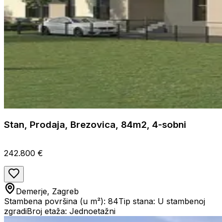
Stan, Prodaja, Brezovica, 84m2, 4-sobni
242.800 €
Demerje, Zagreb
Stambena površina (u m²): 84
Tip stana: U stambenoj
zgradi
Broj etaža: Jednoetažni