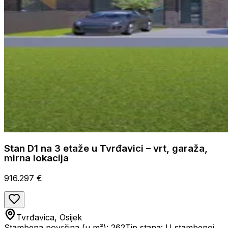
Stan D1 na 3 etaže u Tvrđavici – vrt, garaža,
mirna lokacija
916.297 €
Tvrđavica, Osijek
Stambena površina (u m²): 262
Tip stana: U stambenoj