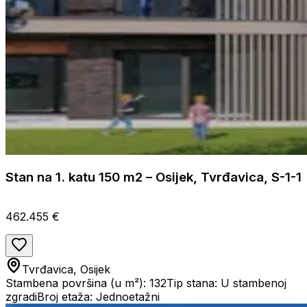
Stan na 1. katu 150 m2 – Osijek, Tvrđavica, S-1-1
462.455 €
Tvrđavica, Osijek
Stambena površina (u m²): 132
Tip stana: U stambenoj
zgradi
Broj etaža: Jednoetažni