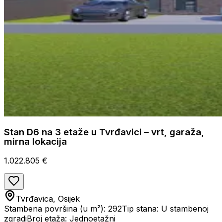
Stan D6 na 3 etaže u Tvrđavici – vrt, garaža,
mirna lokacija
1.022.805 €
Tvrđavica, Osijek
Stambena površina (u m²): 292
Tip stana: U stambenoj
zgradi
Broj etaža: Jednoetažni