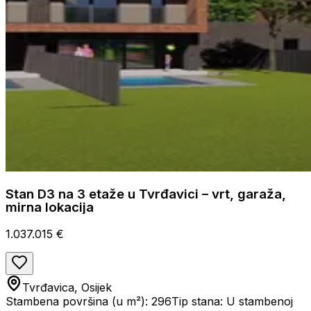
Stan D3 na 3 etaže u Tvrđavici – vrt, garaža,
mirna lokacija
1.037.015 €
Tvrđavica, Osijek
Stambena površina (u m²): 296
Tip stana: U stambenoj