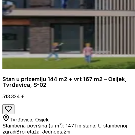
Stan u prizemlju 144 m2 + vrt 167 m2 – Osijek,
Tvrđavica, S-02
513.324 €
Tvrđavica, Osijek
Stambena površina (u m²): 147
Tip stana: U stambenoj
zgradi
Broj etaža: Jednoetažni