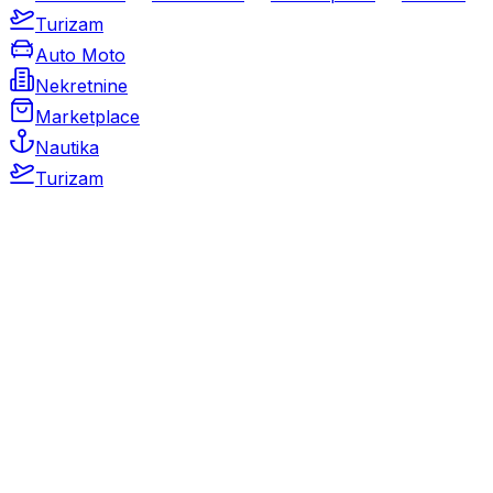
Turizam
Auto Moto
Nekretnine
Marketplace
Nautika
Turizam
Auto Moto
Rabljeni automobili
Novi automobili
Motocikli / motori
Gospodarska vozila
Rezervni dijelovi i oprema
Kamperi i kamp prikolice
Oldtimeri