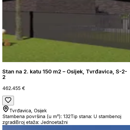
Stan na 2. katu 150 m2 – Osijek, Tvrđavica, S-2-
2
462.455 €
Tvrđavica, Osijek
Stambena površina (u m²): 132
Tip stana: U stambenoj
zgradi
Broj etaža: Jednoetažni