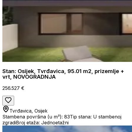
Stan: Osijek, Tvrđavica, 95.01 m2, prizemlje +
vrt, NOVOGRADNJA
256.527 €
Tvrđavica, Osijek
Stambena površina (u m²): 83
Tip stana: U stambenoj
zgradi
Broj etaža: Jednoetažni