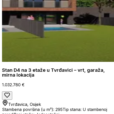
Stan D4 na 3 etaže u Tvrđavici – vrt, garaža,
mirna lokacija
1.032.780 €
Tvrđavica, Osijek
Stambena površina (u m²): 295
Tip stana: U stambenoj