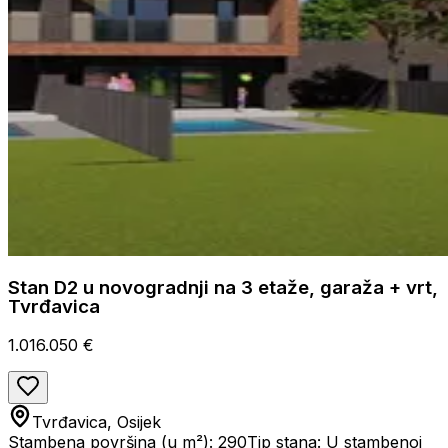
Stan D2 u novogradnji na 3 etaže, garaža + vrt,
Tvrđavica
1.016.050 €
Tvrđavica, Osijek
Stambena površina (u m²): 290
Tip stana: U stambenoj