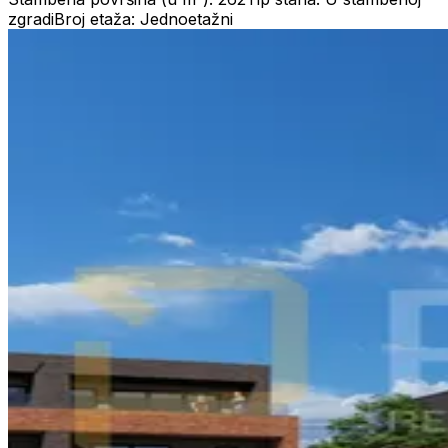
zgradi
Broj etaža: Jednoetažni