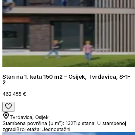
Stan na 1. katu 150 m2 – Osijek, Tvrđavica, S-1-
2
462.455 €
Tvrđavica, Osijek
Stambena površina (u m²): 132
Tip stana: U stambenoj
zgradi
Broj etaža: Jednoetažni