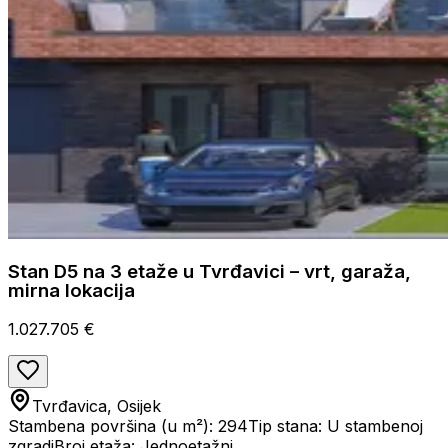
Stan D5 na 3 etaže u Tvrđavici – vrt, garaža,
mirna lokacija
1.027.705 €
Tvrđavica, Osijek
Stambena površina (u m²): 294
Tip stana: U stambenoj
zgradi
Broj etaža: Jednoetažni