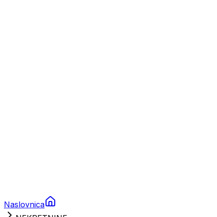
Nautika
Plovila
Charter
Prikolice za plovila
Brodski rezervni dijelovi
Nautička oprema
Brodski motori
Turizam
Apartmani
Sobe
Kuće za odmor
Aranžmani
Naslovnica