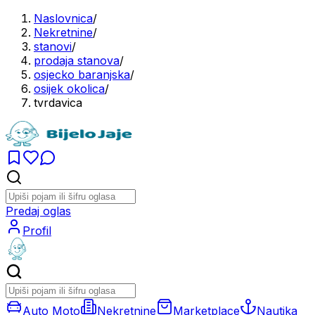
Naslovnica
/
Nekretnine
/
stanovi
/
prodaja stanova
/
osjecko baranjska
/
osijek okolica
/
tvrdavica
Predaj oglas
Profil
Auto Moto
Nekretnine
Marketplace
Nautika