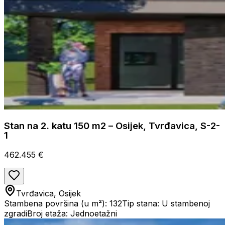
Stan na 2. katu 150 m2 – Osijek, Tvrđavica, S-2-
1
462.455 €
Tvrđavica, Osijek
Stambena površina (u m²): 132
Tip stana: U stambenoj
zgradi
Broj etaža: Jednoetažni