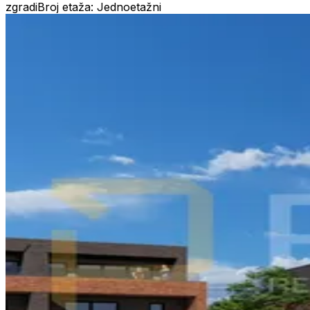
zgradi
Broj etaža: Jednoetažni