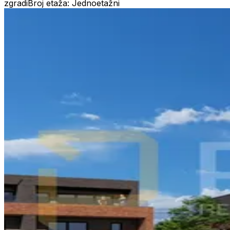
zgradi
Broj etaža: Jednoetažni