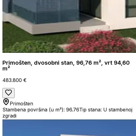
Primošten, dvosobni stan, 96,76 m², vrt 94,60
m²
483.800 €
Primošten
Stambena površina (u m²): 96.76
Tip stana: U stambenoj
zgradi