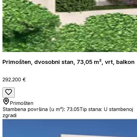
Primošten, dvosobni stan, 73,05 m², vrt, balkon
292.200 €
Primošten
Stambena površina (u m²): 73.05
Tip stana: U stambenoj
zgradi