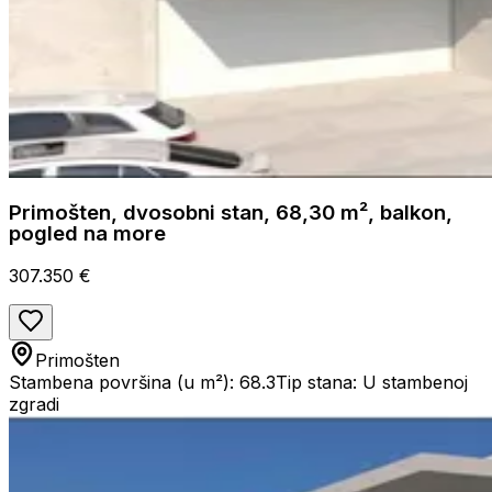
Primošten, dvosobni stan, 68,30 m², balkon,
pogled na more
307.350 €
Primošten
Stambena površina (u m²): 68.3
Tip stana: U stambenoj
zgradi