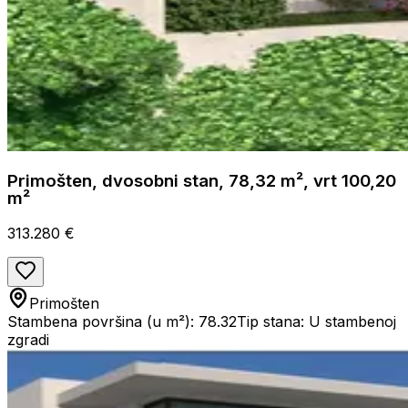
Primošten, dvosobni stan, 78,32 m², vrt 100,20
m²
313.280 €
Primošten
Stambena površina (u m²): 78.32
Tip stana: U stambenoj
zgradi