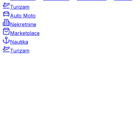
Turizam
Auto Moto
Nekretnine
Marketplace
Nautika
Turizam
Auto Moto
Rabljeni automobili
Novi automobili
Motocikli / motori
Gospodarska vozila
Rezervni dijelovi i oprema
Kamperi i kamp prikolice
Oldtimeri