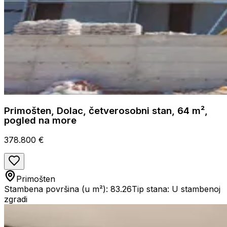
Primošten, Dolac, četverosobni stan, 64 m²,
pogled na more
378.800 €
Primošten
Stambena površina (u m²): 83.26
Tip stana: U stambenoj
zgradi