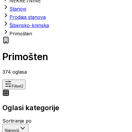
NEKRETNINE
Stanovi
Prodaja stanova
Šibensko-kninska
Primošten
Primošten
374
oglasa
Filteri
2
Oglasi kategorije
Sortiranje po
Najnoviji