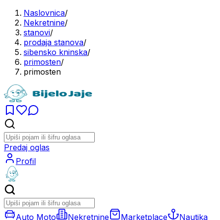
Naslovnica
/
Nekretnine
/
stanovi
/
prodaja stanova
/
sibensko kninska
/
primosten
/
primosten
Predaj oglas
Profil
Auto Moto
Nekretnine
Marketplace
Nautika