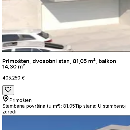
Primošten, dvosobni stan, 81,05 m², balkon
14,30 m²
405.250 €
Primošten
Stambena površina (u m²): 81.05
Tip stana: U stambenoj
zgradi