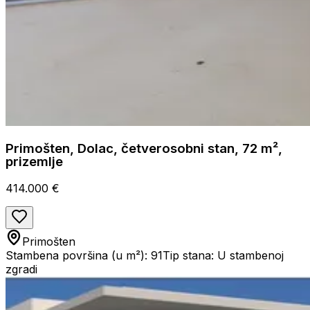
Primošten, Dolac, četverosobni stan, 72 m²,
prizemlje
414.000 €
Primošten
Stambena površina (u m²): 91
Tip stana: U stambenoj
zgradi