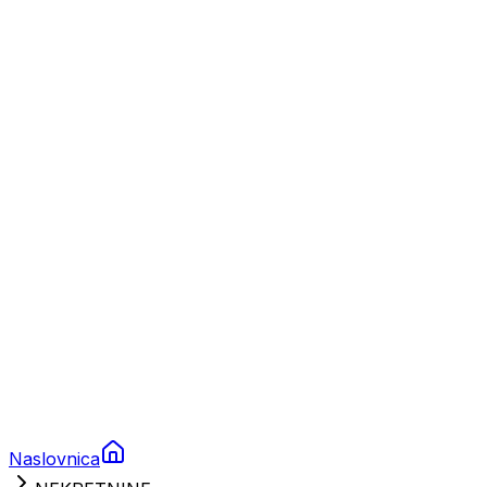
Nautika
Plovila
Charter
Prikolice za plovila
Brodski rezervni dijelovi
Nautička oprema
Brodski motori
Turizam
Apartmani
Sobe
Kuće za odmor
Aranžmani
Naslovnica