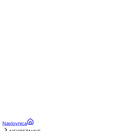
Nautika
Plovila
Charter
Prikolice za plovila
Brodski rezervni dijelovi
Nautička oprema
Brodski motori
Turizam
Apartmani
Sobe
Kuće za odmor
Aranžmani
Naslovnica