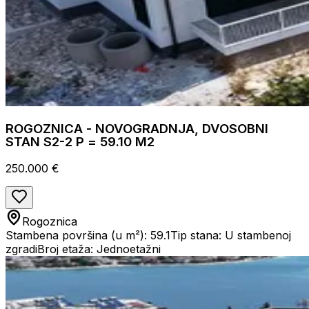
ROGOZNICA - NOVOGRADNJA, DVOSOBNI
STAN S2-2 P = 59.10 M2
250.000 €
Rogoznica
Stambena površina (u m²): 59.1
Tip stana: U stambenoj
zgradi
Broj etaža: Jednoetažni