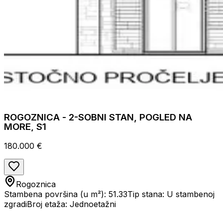
ROGOZNICA - 2-SOBNI STAN, POGLED NA
MORE, S1
180.000 €
Rogoznica
Stambena površina (u m²): 51.33
Tip stana: U stambenoj
zgradi
Broj etaža: Jednoetažni