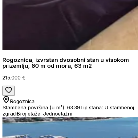
Rogoznica, izvrstan dvosobni stan u visokom
prizemlju, 60 m od mora, 63 m2
215.000 €
Rogoznica
Stambena površina (u m²): 63.39
Tip stana: U stambenoj
zgradi
Broj etaža: Jednoetažni