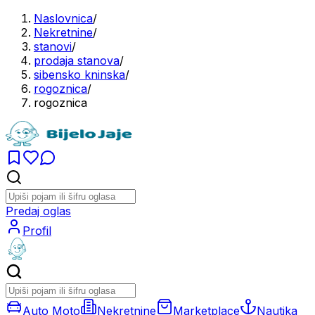
Naslovnica
/
Nekretnine
/
stanovi
/
prodaja stanova
/
sibensko kninska
/
rogoznica
/
rogoznica
Predaj oglas
Profil
Auto Moto
Nekretnine
Marketplace
Nautika