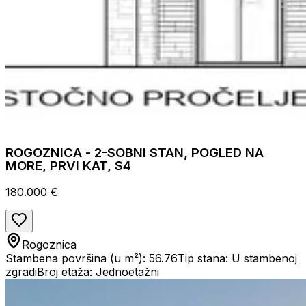
ROGOZNICA - 2-SOBNI STAN, POGLED NA
MORE, PRVI KAT, S4
180.000 €
Rogoznica
Stambena površina (u m²): 56.76
Tip stana: U stambenoj
zgradi
Broj etaža: Jednoetažni