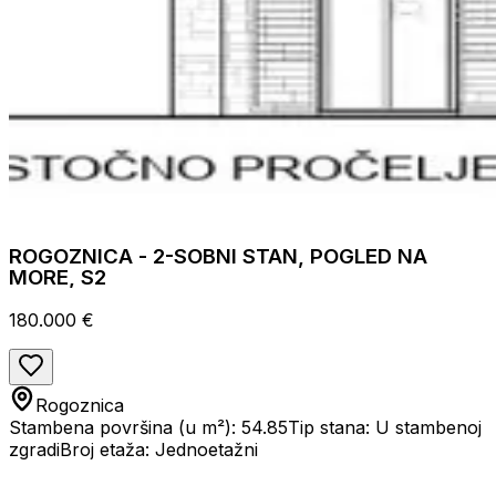
ROGOZNICA - 2-SOBNI STAN, POGLED NA
MORE, S2
180.000 €
Rogoznica
Stambena površina (u m²): 54.85
Tip stana: U stambenoj
zgradi
Broj etaža: Jednoetažni