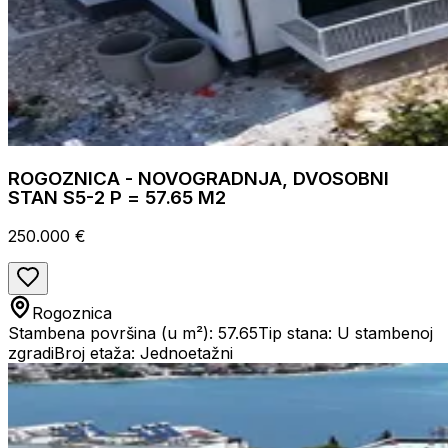
ROGOZNICA - NOVOGRADNJA, DVOSOBNI
STAN S5-2 P = 57.65 M2
250.000 €
Rogoznica
Stambena površina (u m²): 57.65
Tip stana: U stambenoj
zgradi
Broj etaža: Jednoetažni