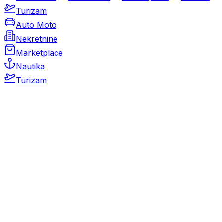
Turizam
Auto Moto
Nekretnine
Marketplace
Nautika
Turizam
Auto Moto
Rabljeni automobili
Novi automobili
Motocikli / motori
Gospodarska vozila
Rezervni dijelovi i oprema
Kamperi i kamp prikolice
Oldtimeri