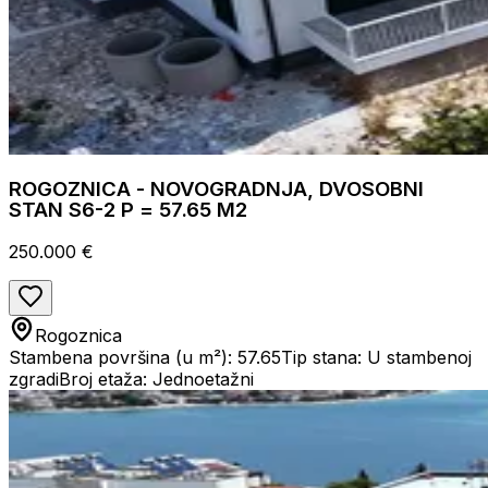
ROGOZNICA - NOVOGRADNJA, DVOSOBNI
STAN S6-2 P = 57.65 M2
250.000 €
Rogoznica
Stambena površina (u m²): 57.65
Tip stana: U stambenoj
zgradi
Broj etaža: Jednoetažni