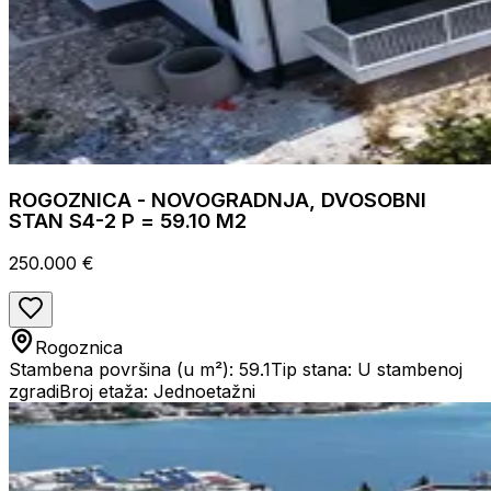
ROGOZNICA - NOVOGRADNJA, DVOSOBNI
STAN S4-2 P = 59.10 M2
250.000 €
Rogoznica
Stambena površina (u m²): 59.1
Tip stana: U stambenoj
zgradi
Broj etaža: Jednoetažni