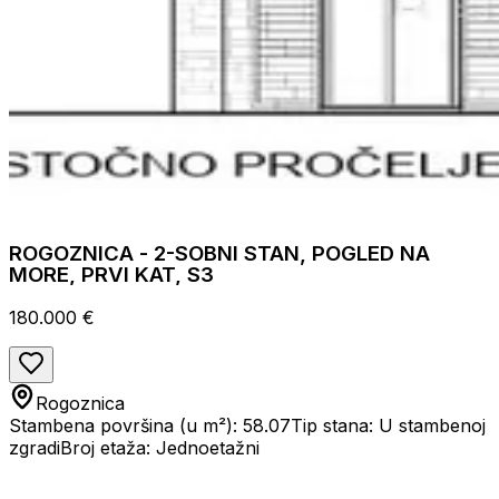
ROGOZNICA - 2-SOBNI STAN, POGLED NA
MORE, PRVI KAT, S3
180.000 €
Rogoznica
Stambena površina (u m²): 58.07
Tip stana: U stambenoj
zgradi
Broj etaža: Jednoetažni