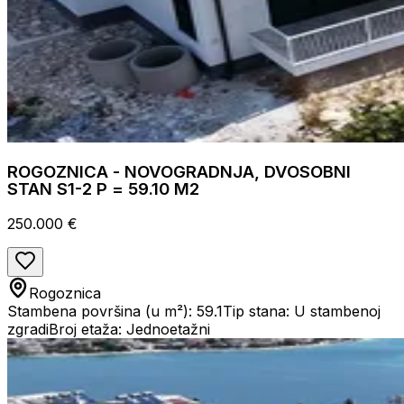
ROGOZNICA - NOVOGRADNJA, DVOSOBNI
STAN S1-2 P = 59.10 M2
250.000 €
Rogoznica
Stambena površina (u m²): 59.1
Tip stana: U stambenoj
zgradi
Broj etaža: Jednoetažni