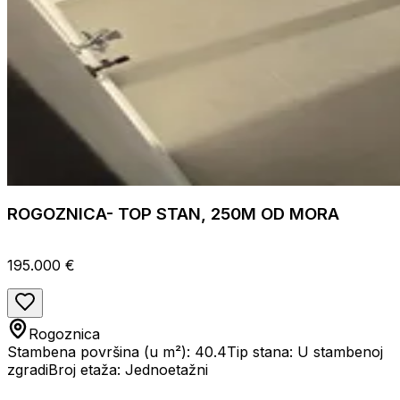
ROGOZNICA- TOP STAN, 250M OD MORA
195.000 €
Rogoznica
Stambena površina (u m²): 40.4
Tip stana: U stambenoj
zgradi
Broj etaža: Jednoetažni