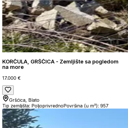
KORČULA, GRŠČICA - Zemljište sa pogledom
na more
17.000 €
Gršćica, Blato
Tip zemljišta: Poljoprivredno
Površina (u m²): 957