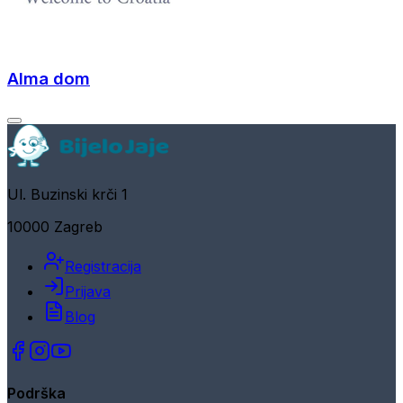
Alma dom
Ul. Buzinski krči 1
10000 Zagreb
Registracija
Prijava
Blog
Podrška