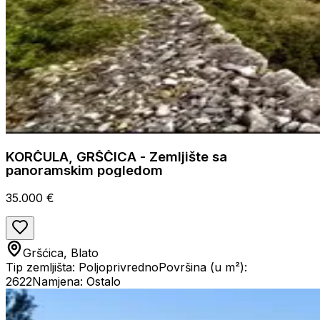
KORČULA, GRŠČICA - Zemljište sa
panoramskim pogledom
35.000 €
Gršćica, Blato
Tip zemljišta: Poljoprivredno
Površina (u m²):
2622
Namjena: Ostalo