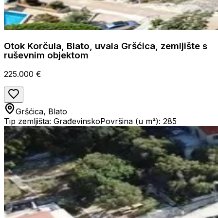
Otok Korčula, Blato, uvala Gršćica, zemljište s
ruševnim objektom
225.000 €
Gršćica, Blato
Tip zemljišta: Građevinsko
Površina (u m²): 285