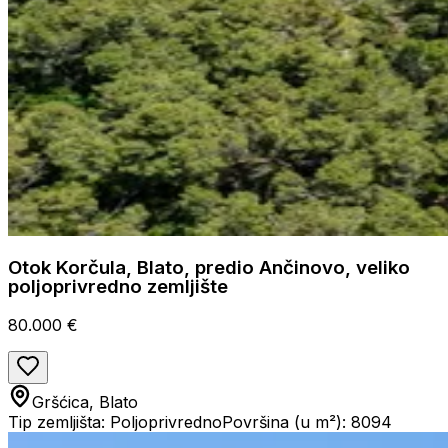
Otok Korčula, Blato, predio Ančinovo, veliko
poljoprivredno zemljište
80.000 €
Gršćica, Blato
Tip zemljišta: Poljoprivredno
Površina (u m²): 8094