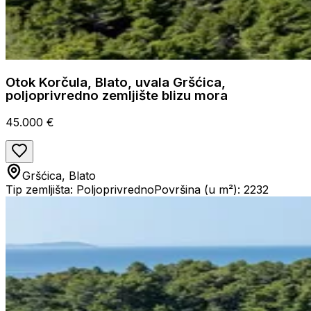
Otok Korčula, Blato, uvala Gršćica,
poljoprivredno zemljište blizu mora
45.000 €
Gršćica, Blato
Tip zemljišta: Poljoprivredno
Površina (u m²): 2232