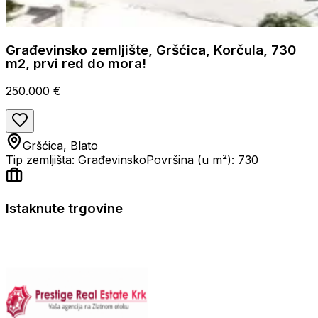
Građevinsko zemljište, Gršćica, Korčula, 730
m2, prvi red do mora!
250.000 €
Gršćica, Blato
Tip zemljišta: Građevinsko
Površina (u m²): 730
Istaknute trgovine