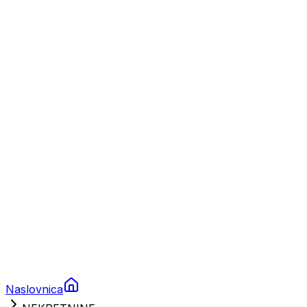
Nautika
Plovila
Charter
Prikolice za plovila
Brodski rezervni dijelovi
Nautička oprema
Brodski motori
Turizam
Apartmani
Sobe
Kuće za odmor
Aranžmani
Naslovnica