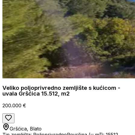
Veliko poljoprivredno zemljište s kućicom -
uvala Gršćica 15.512, m2
200.000 €
Gršćica, Blato
Tip zemljišta: Poljoprivredno
Površina (u m²): 15512