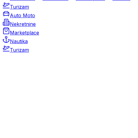
Turizam
Auto Moto
Nekretnine
Marketplace
Nautika
Turizam
Auto Moto
Rabljeni automobili
Novi automobili
Motocikli / motori
Gospodarska vozila
Rezervni dijelovi i oprema
Kamperi i kamp prikolice
Oldtimeri