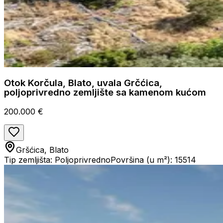
Otok Korčula, Blato, uvala Grčćica,
poljoprivredno zemljište sa kamenom kućom
200.000 €
Gršćica, Blato
Tip zemljišta: Poljoprivredno
Površina (u m²): 15514