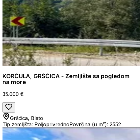
KORČULA, GRŠĆICA - Zemljište sa pogledom
na more
35.000 €
Gršćica, Blato
Tip zemljišta: Poljoprivredno
Površina (u m²): 2552