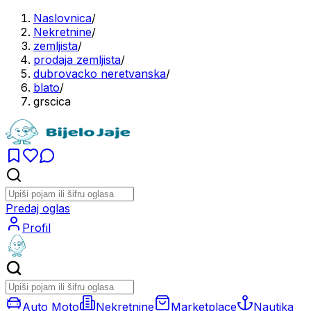
Naslovnica
/
Nekretnine
/
zemljista
/
prodaja zemljista
/
dubrovacko neretvanska
/
blato
/
grscica
Predaj oglas
Profil
Auto Moto
Nekretnine
Marketplace
Nautika