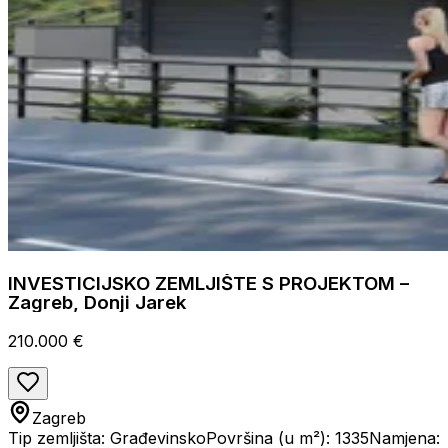
INVESTICIJSKO ZEMLJIŠTE S PROJEKTOM –
Zagreb, Donji Jarek
210.000 €
Zagreb
Tip zemljišta: Građevinsko
Površina (u m²): 1335
Namjena: