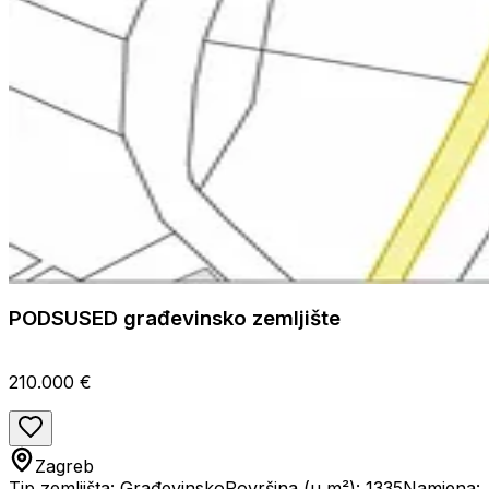
PODSUSED građevinsko zemljište
210.000 €
Zagreb
Tip zemljišta: Građevinsko
Površina (u m²): 1335
Namjena: