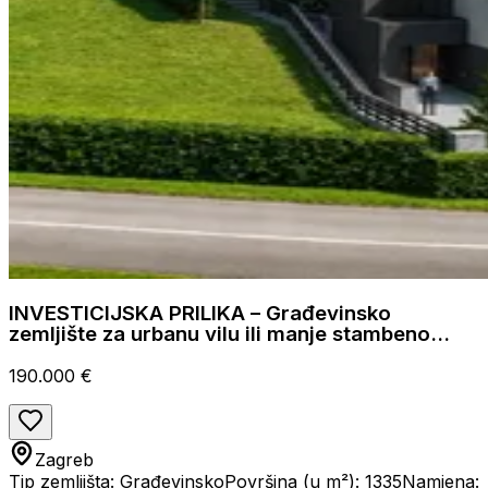
INVESTICIJSKA PRILIKA – Građevinsko
zemljište za urbanu vilu ili manje stambeno
naselje – DONJI JAREK, ZAGREB
190.000 €
Zagreb
Tip zemljišta: Građevinsko
Površina (u m²): 1335
Namjena: