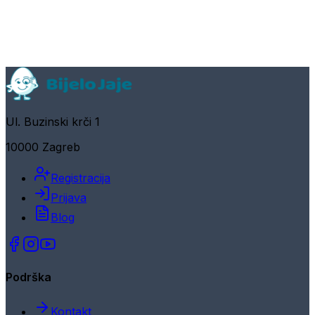
Ul. Buzinski krči 1
10000 Zagreb
Registracija
Prijava
Blog
Podrška
Kontakt