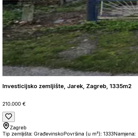
Investicijsko zemljište, Jarek, Zagreb, 1335m2
210.000 €
Zagreb
Tip zemljišta: Građevinsko
Površina (u m²): 1333
Namjena: