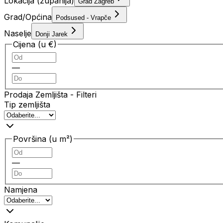
Lokacija (županija)
Grad Zagreb
Grad/Općina
Podsused - Vrapče
Naselje
Donji Jarek
Cijena (u €)
—
Prodaja Zemljišta
- Filteri
Tip zemljišta
Površina (u m²)
—
Namjena