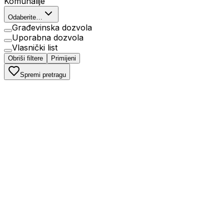
Komunalije
Odaberite…
Građevinska dozvola
Uporabna dozvola
Vlasnički list
Obriši filtere
Primijeni
Spremi pretragu