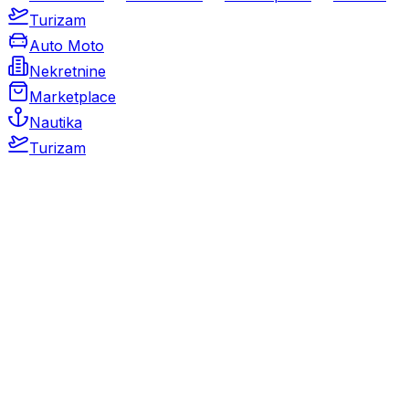
Turizam
Auto Moto
Nekretnine
Marketplace
Nautika
Turizam
Auto Moto
Rabljeni automobili
Novi automobili
Motocikli / motori
Gospodarska vozila
Rezervni dijelovi i oprema
Kamperi i kamp prikolice
Oldtimeri