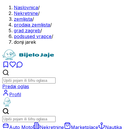
Naslovnica
/
Nekretnine
/
zemljista
/
prodaja zemljista
/
grad zagreb
/
podsused vrapce
/
donji jarek
Predaj oglas
Profil
Auto Moto
Nekretnine
Marketplace
Nautika