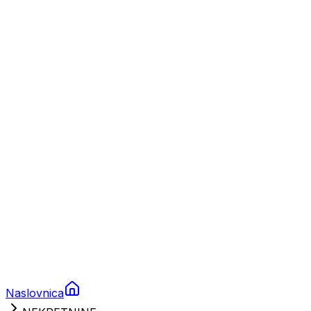
Nautika
Plovila
Charter
Prikolice za plovila
Brodski rezervni dijelovi
Nautička oprema
Brodski motori
Turizam
Apartmani
Sobe
Kuće za odmor
Aranžmani
Naslovnica