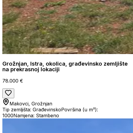
Grožnjan, Istra, okolica, građevinsko zemljište
na prekrasnoj lokaciji
78.000 €
Makovci, Grožnjan
Tip zemljišta: Građevinsko
Površina (u m²):
1000
Namjena: Stambeno