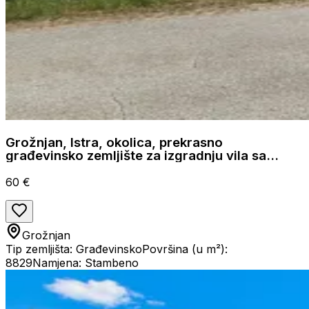
Grožnjan, Istra, okolica, prekrasno
građevinsko zemljište za izgradnju vila sa
bazenima
60 €
Grožnjan
Tip zemljišta: Građevinsko
Površina (u m²):
8829
Namjena: Stambeno