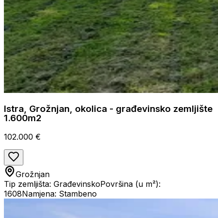
Istra, Grožnjan, okolica - građevinsko zemljište
1.600m2
102.000 €
Grožnjan
Tip zemljišta: Građevinsko
Površina (u m²):
1608
Namjena: Stambeno