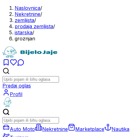
Naslovnica
/
Nekretnine
/
zemljista
/
prodaja zemljista
/
istarska
/
groznjan
Predaj oglas
Profil
Auto Moto
Nekretnine
Marketplace
Nautika