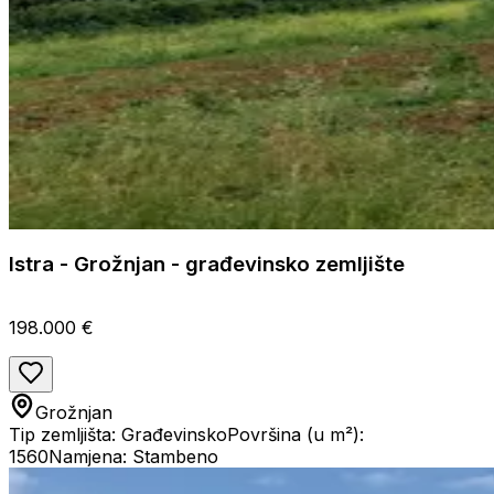
Istra - Grožnjan - građevinsko zemljište
198.000 €
Grožnjan
Tip zemljišta: Građevinsko
Površina (u m²):
1560
Namjena: Stambeno