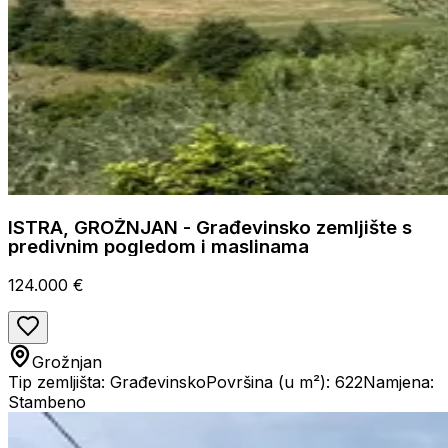
ISTRA, GROŽNJAN - Građevinsko zemljište s
predivnim pogledom i maslinama
124.000 €
Grožnjan
Tip zemljišta: Građevinsko
Površina (u m²): 622
Namjena:
Stambeno