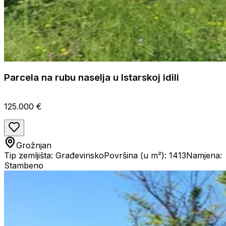
Parcela na rubu naselja u Istarskoj idili
125.000 €
Grožnjan
Tip zemljišta: Građevinsko
Površina (u m²): 1413
Namjena:
Stambeno