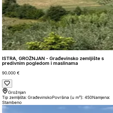
ISTRA, GROŽNJAN - Građevinsko zemljište s
predivnim pogledom i maslinama
90.000 €
Grožnjan
Tip zemljišta: Građevinsko
Površina (u m²): 450
Namjena:
Stambeno