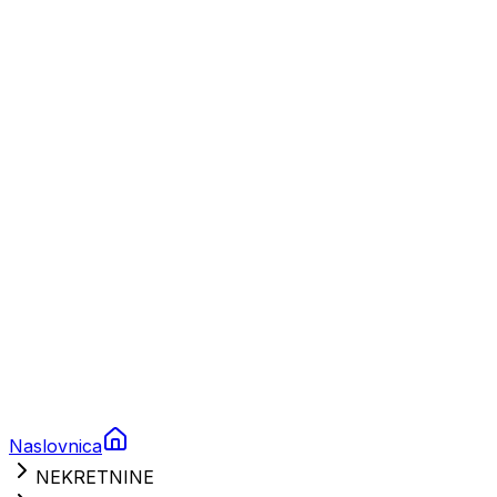
Plovila
Charter
Prikolice za plovila
Brodski rezervni dijelovi
Nautička oprema
Brodski motori
Turizam
Apartmani
Sobe
Kuće za odmor
Aranžmani
Naslovnica
NEKRETNINE