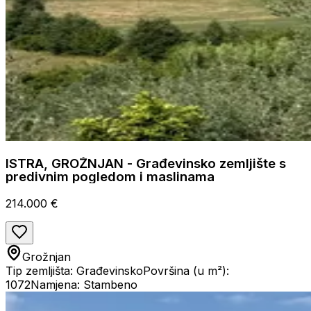
ISTRA, GROŽNJAN - Građevinsko zemljište s
predivnim pogledom i maslinama
214.000 €
Grožnjan
Tip zemljišta: Građevinsko
Površina (u m²):
1072
Namjena: Stambeno