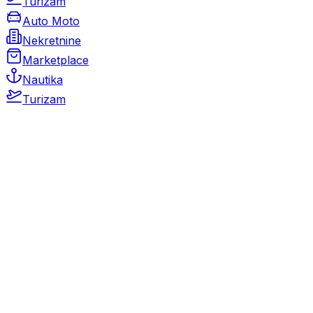
Turizam
Auto Moto
Nekretnine
Marketplace
Nautika
Turizam
Auto Moto
Rabljeni automobili
Novi automobili
Motocikli / motori
Gospodarska vozila
Rezervni dijelovi i oprema
Kamperi i kamp prikolice
Oldtimeri
Karambolirani automobili