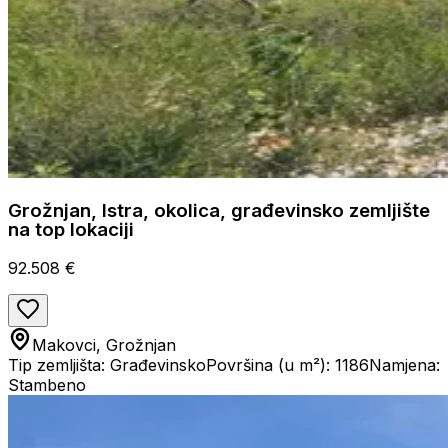
Grožnjan, Istra, okolica, građevinsko zemljište
na top lokaciji
92.508 €
Makovci, Grožnjan
Tip zemljišta: Građevinsko
Površina (u m²): 1186
Namjena:
Stambeno