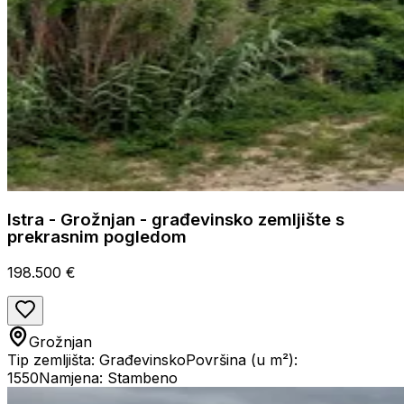
Istra - Grožnjan - građevinsko zemljište s
prekrasnim pogledom
198.500 €
Grožnjan
Tip zemljišta: Građevinsko
Površina (u m²):
1550
Namjena: Stambeno