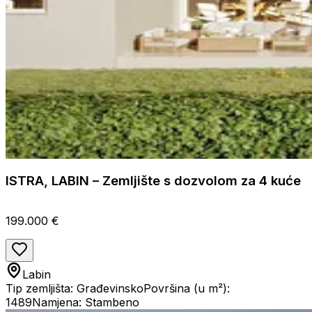
ISTRA, LABIN – Zemljište s dozvolom za 4 kuće
199.000 €
Labin
Tip zemljišta: Građevinsko
Površina (u m²):
1489
Namjena: Stambeno