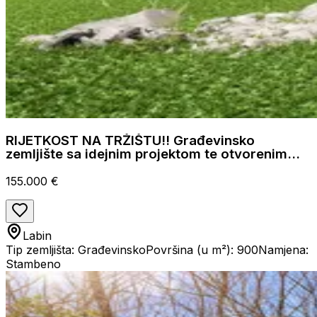
RIJETKOST NA TRŽIŠTU!! Građevinsko
zemljište sa idejnim projektom te otvorenim
pogledom na more i brežuljke
155.000 €
Labin
Tip zemljišta: Građevinsko
Površina (u m²): 900
Namjena:
Stambeno