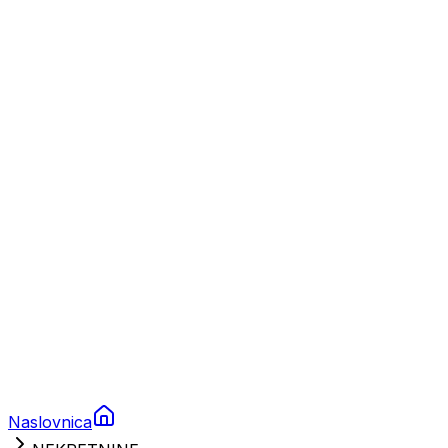
Nautika
Plovila
Charter
Prikolice za plovila
Brodski rezervni dijelovi
Nautička oprema
Brodski motori
Turizam
Apartmani
Sobe
Kuće za odmor
Aranžmani
Naslovnica