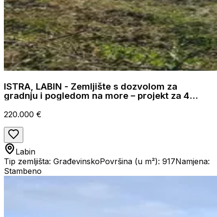
ISTRA, LABIN - Zemljište s dozvolom za
gradnju i pogledom na more – projekt za 4
stana
220.000 €
Labin
Tip zemljišta: Građevinsko
Površina (u m²): 917
Namjena:
Stambeno