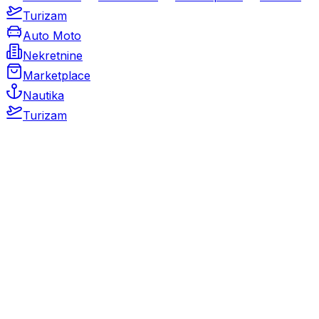
Turizam
Auto Moto
Nekretnine
Marketplace
Nautika
Turizam
Auto Moto
Rabljeni automobili
Novi automobili
Motocikli / motori
Gospodarska vozila
Rezervni dijelovi i oprema
Kamperi i kamp prikolice
Oldtimeri