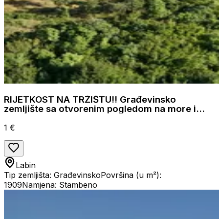
RIJETKOST NA TRŽIŠTU!! Građevinsko
zemljište sa otvorenim pogledom na more i
brežuljke
1 €
Labin
Tip zemljišta: Građevinsko
Površina (u m²):
1909
Namjena: Stambeno