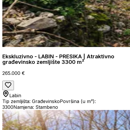
Ekskluzivno - LABIN - PRESIKA | Atraktivno
građevinsko zemljište 3300 m²
265.000 €
Labin
Tip zemljišta: Građevinsko
Površina (u m²):
3300
Namjena: Stambeno