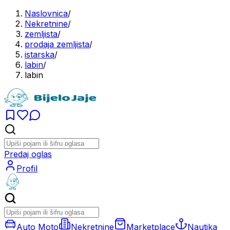
Naslovnica
/
Nekretnine
/
zemljista
/
prodaja zemljista
/
istarska
/
labin
/
labin
Predaj oglas
Profil
Auto Moto
Nekretnine
Marketplace
Nautika