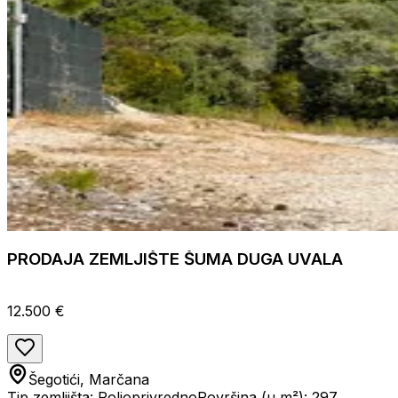
PRODAJA ZEMLJIŠTE ŠUMA DUGA UVALA
12.500 €
Šegotići, Marčana
Tip zemljišta: Poljoprivredno
Površina (u m²): 297