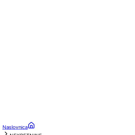
Nautika
Plovila
Charter
Prikolice za plovila
Brodski rezervni dijelovi
Nautička oprema
Brodski motori
Turizam
Apartmani
Sobe
Kuće za odmor
Aranžmani
Naslovnica