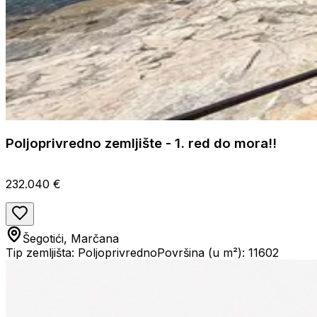
Poljoprivredno zemljište - 1. red do mora!!
232.040 €
Šegotići, Marčana
Tip zemljišta: Poljoprivredno
Površina (u m²): 11602