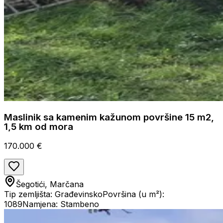
Maslinik sa kamenim kažunom površine 15 m2,
1,5 km od mora
170.000 €
Šegotići, Marčana
Tip zemljišta: Građevinsko
Površina (u m²):
1089
Namjena: Stambeno