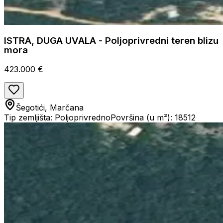
ISTRA, DUGA UVALA - Poljoprivredni teren blizu
mora
423.000 €
Šegotići, Marčana
Tip zemljišta: Poljoprivredno
Površina (u m²): 18512