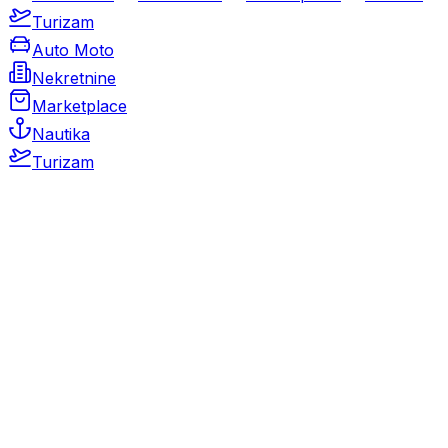
Turizam
Auto Moto
Nekretnine
Marketplace
Nautika
Turizam
Auto Moto
Rabljeni automobili
Novi automobili
Motocikli / motori
Gospodarska vozila
Rezervni dijelovi i oprema
Kamperi i kamp prikolice
Oldtimeri