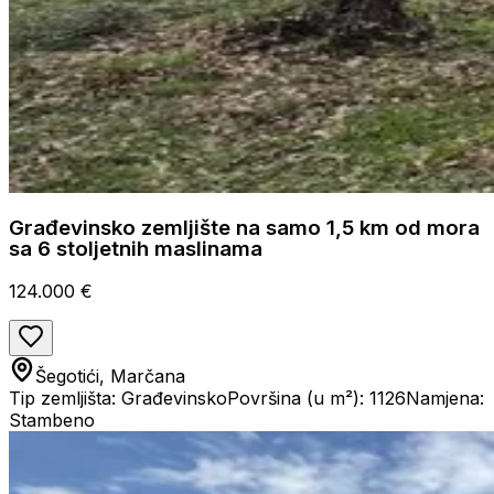
Građevinsko zemljište na samo 1,5 km od mora
sa 6 stoljetnih maslinama
124.000 €
Šegotići, Marčana
Tip zemljišta: Građevinsko
Površina (u m²): 1126
Namjena:
Stambeno