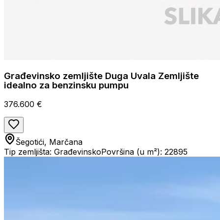
Građevinsko zemljište Duga Uvala Zemljište
idealno za benzinsku pumpu
376.600 €
Šegotići, Marčana
Tip zemljišta: Građevinsko
Površina (u m²): 22895