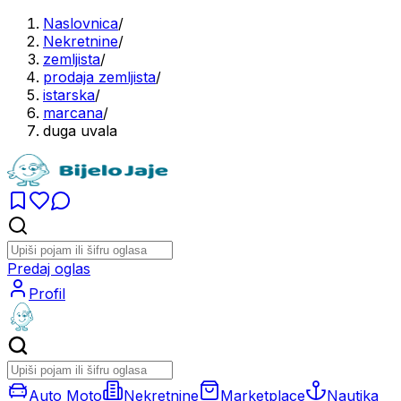
Naslovnica
/
Nekretnine
/
zemljista
/
prodaja zemljista
/
istarska
/
marcana
/
duga uvala
Predaj oglas
Profil
Auto Moto
Nekretnine
Marketplace
Nautika