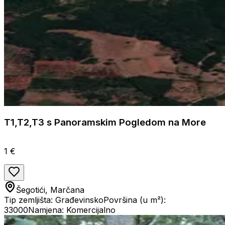
T1,T2,T3 s Panoramskim Pogledom na More
1 €
Šegotići, Marčana
Tip zemljišta: Građevinsko
Površina (u m²):
33000
Namjena: Komercijalno