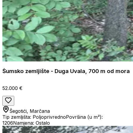
Šumsko zemljište - Duga Uvala, 700 m od mora
52.000 €
Šegotići, Marčana
Tip zemljišta: Poljoprivredno
Površina (u m²):
1206
Namjena: Ostalo