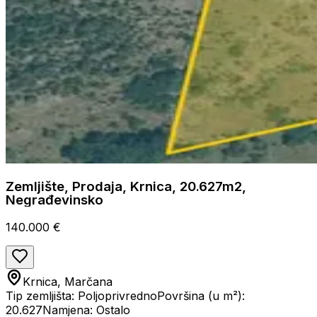
Zemljište, Prodaja, Krnica, 20.627m2,
Negrađevinsko
140.000 €
Krnica, Marčana
Tip zemljišta: Poljoprivredno
Površina (u m²):
20.627
Namjena: Ostalo