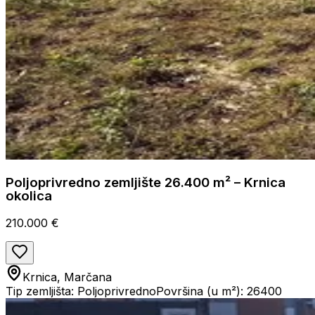
Poljoprivredno zemljište 26.400 m² – Krnica
okolica
210.000 €
Krnica, Marčana
Tip zemljišta: Poljoprivredno
Površina (u m²): 26400