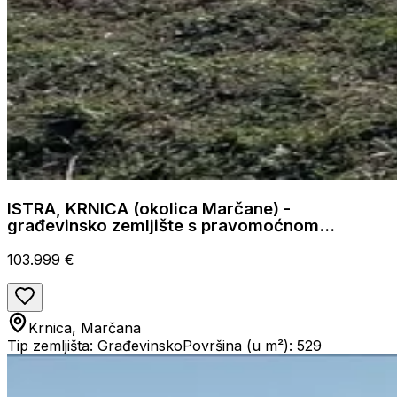
ISTRA, KRNICA (okolica Marčane) -
građevinsko zemljište s pravomoćnom
dozvolom i projektom, odmah spremno za
gradnju!
103.999 €
Krnica, Marčana
Tip zemljišta: Građevinsko
Površina (u m²): 529