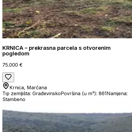
KRNICA – prekrasna parcela s otvorenim
pogledom
75.000 €
Krnica, Marčana
Tip zemljišta: Građevinsko
Površina (u m²): 861
Namjena:
Stambeno