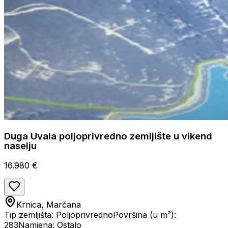
Duga Uvala poljoprivredno zemljište u vikend
naselju
16.980 €
Krnica, Marčana
Tip zemljišta: Poljoprivredno
Površina (u m²):
283
Namjena: Ostalo