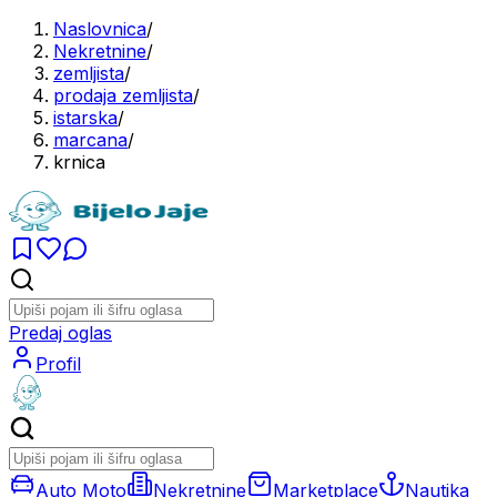
Naslovnica
/
Nekretnine
/
zemljista
/
prodaja zemljista
/
istarska
/
marcana
/
krnica
Predaj oglas
Profil
Auto Moto
Nekretnine
Marketplace
Nautika