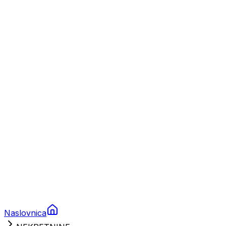
Nautika
Plovila
Charter
Prikolice za plovila
Brodski rezervni dijelovi
Nautička oprema
Brodski motori
Turizam
Apartmani
Sobe
Kuće za odmor
Aranžmani
Naslovnica