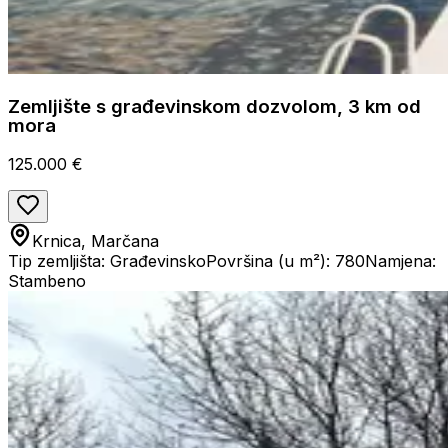
Zemljište s građevinskom dozvolom, 3 km od
mora
125.000 €
Krnica, Marčana
Tip zemljišta: Građevinsko
Površina (u m²): 780
Namjena:
Stambeno