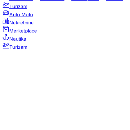
Turizam
Auto Moto
Nekretnine
Marketplace
Nautika
Turizam
Auto Moto
Rabljeni automobili
Novi automobili
Motocikli / motori
Gospodarska vozila
Rezervni dijelovi i oprema
Kamperi i kamp prikolice
Oldtimeri