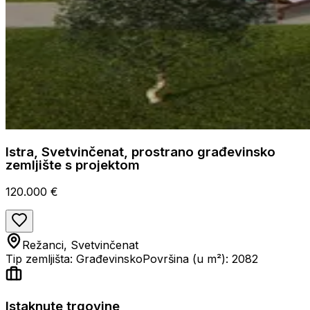
Istra, Svetvinčenat, prostrano građevinsko
zemljište s projektom
120.000 €
Režanci, Svetvinčenat
Tip zemljišta: Građevinsko
Površina (u m²): 2082
Istaknute trgovine