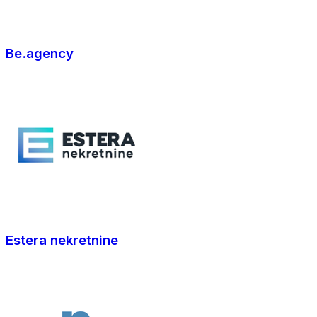
Be.agency
Estera nekretnine