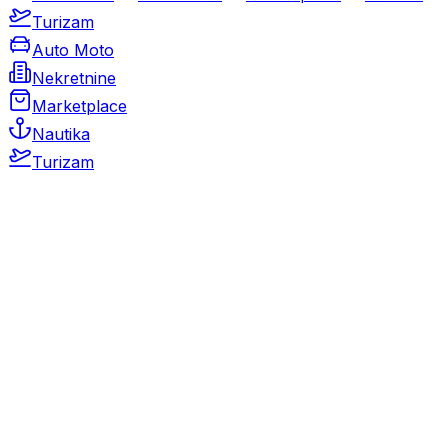
Turizam
Auto Moto
Nekretnine
Marketplace
Nautika
Turizam
Auto Moto
Rabljeni automobili
Novi automobili
Motocikli / motori
Gospodarska vozila
Rezervni dijelovi i oprema
Kamperi i kamp prikolice
Oldtimeri