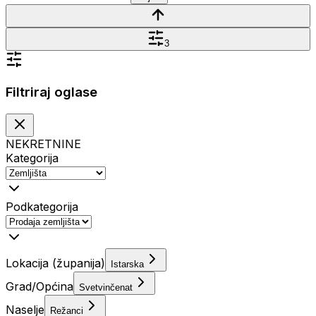
3
Filtriraj oglase
NEKRETNINE
Kategorija
Podkategorija
Lokacija (županija)
Istarska
Grad/Općina
Svetvinčenat
Naselje
Režanci