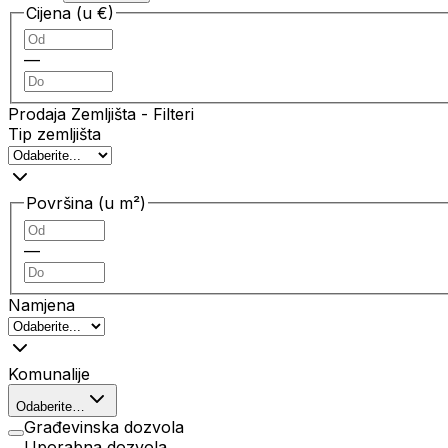
Cijena (u €)
—
Prodaja Zemljišta
- Filteri
Tip zemljišta
Površina (u m²)
—
Namjena
Komunalije
Odaberite…
Građevinska dozvola
Uporabna dozvola