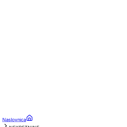
Nautika
Plovila
Charter
Prikolice za plovila
Brodski rezervni dijelovi
Nautička oprema
Brodski motori
Turizam
Apartmani
Sobe
Kuće za odmor
Aranžmani
Naslovnica