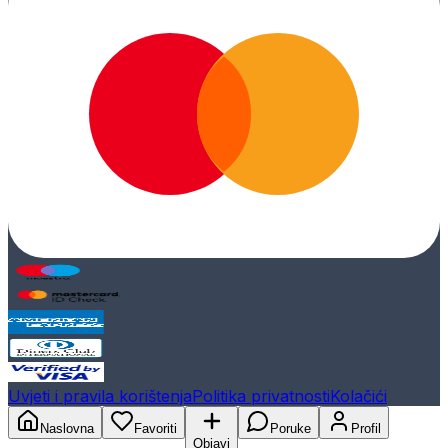
Uvjeti i pravila korištenja
Politika privatnosti
Kolačići
Naslovna
Favoriti
Poruke
Profil
Objavi