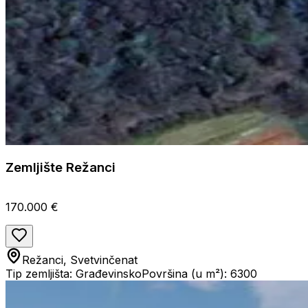
Zemljište Režanci
170.000 €
Režanci, Svetvinčenat
Tip zemljišta: Građevinsko
Površina (u m²): 6300