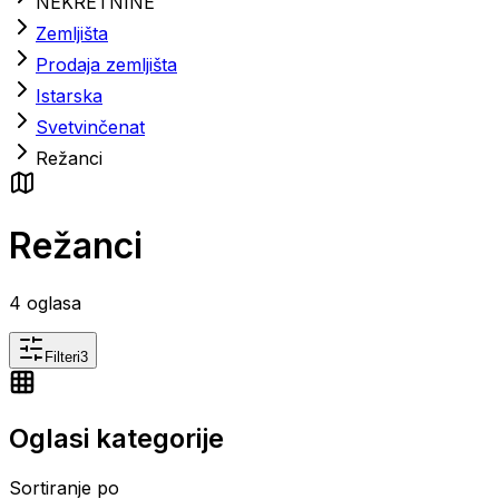
NEKRETNINE
Zemljišta
Prodaja zemljišta
Istarska
Svetvinčenat
Režanci
Režanci
4
oglasa
Filteri
3
Oglasi kategorije
Sortiranje po