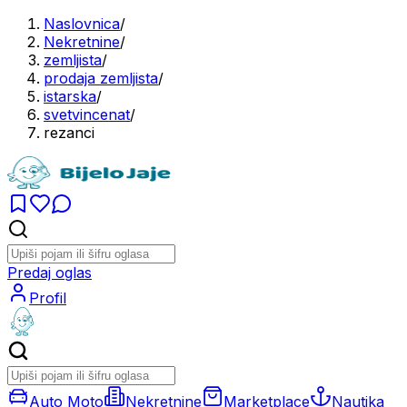
Naslovnica
/
Nekretnine
/
zemljista
/
prodaja zemljista
/
istarska
/
svetvincenat
/
rezanci
Predaj oglas
Profil
Auto Moto
Nekretnine
Marketplace
Nautika