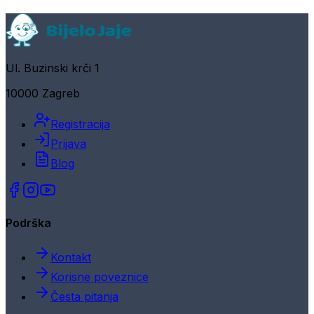
Ul. Buzinski krči 1
10000 Zagreb
Registracija
Prijava
Blog
Podrška
Kontakt
Korisne poveznice
Česta pitanja