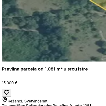
Pravilna parcela od 1.081 m² u srcu Istre
15.000 €
Režanci, Svetvinčenat
Tip zemljišta: Poljoprivredno
Površina (u m²): 1081