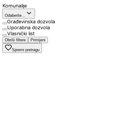
Komunalije
Odaberite…
Građevinska dozvola
Uporabna dozvola
Vlasnički list
Obriši filtere
Primijeni
Spremi pretragu