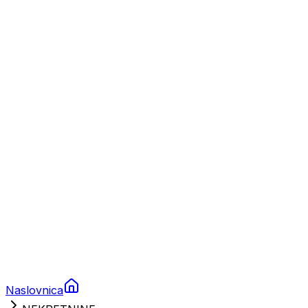
Nautika
Plovila
Charter
Prikolice za plovila
Brodski rezervni dijelovi
Nautička oprema
Brodski motori
Turizam
Apartmani
Sobe
Kuće za odmor
Aranžmani
Naslovnica