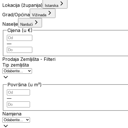
Lokacija (županija)
Istarska
Grad/Općina
Vižinada
Naselje
Nardući
Cijena (u €)
—
Prodaja Zemljišta
- Filteri
Tip zemljišta
Površina (u m²)
—
Namjena