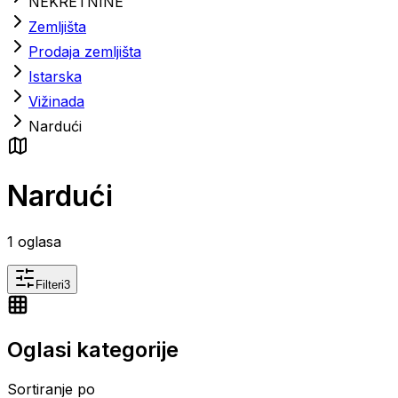
NEKRETNINE
Zemljišta
Prodaja zemljišta
Istarska
Vižinada
Nardući
Nardući
1
oglasa
Filteri
3
Oglasi kategorije
Sortiranje po