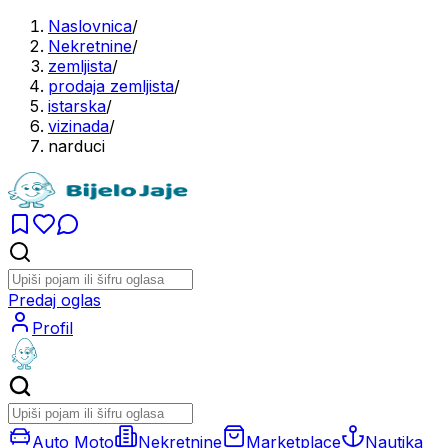
Naslovnica
/
Nekretnine
/
zemljista
/
prodaja zemljista
/
istarska
/
vizinada
/
narduci
Predaj oglas
Profil
Auto Moto
Nekretnine
Marketplace
Nautika