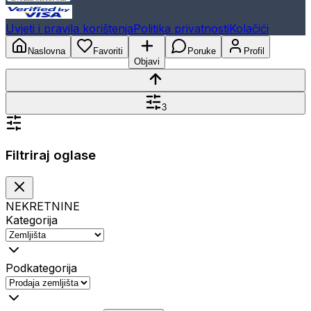
Uvjeti i pravila korištenja
Politika privatnosti
Kolačići
Naslovna
Favoriti
Poruke
Profil
Objavi
3
Filtriraj oglase
NEKRETNINE
Kategorija
Podkategorija