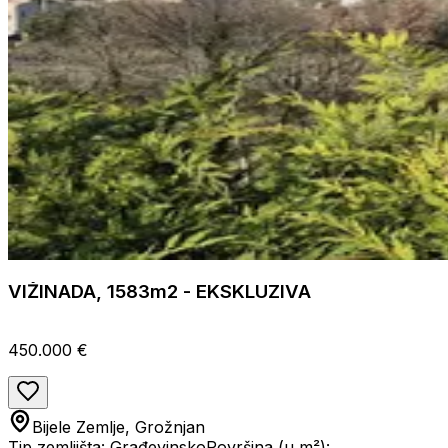
VIŽINADA, 1583m2 - EKSKLUZIVA
450.000 €
Bijele Zemlje, Grožnjan
Tip zemljišta: Građevinsko
Površina (u m²):