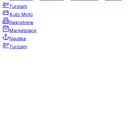
Turizam
Auto Moto
Nekretnine
Marketplace
Nautika
Turizam
Auto Moto
Rabljeni automobili
Novi automobili
Motocikli / motori
Gospodarska vozila
Rezervni dijelovi i oprema
Kamperi i kamp prikolice
Oldtimeri