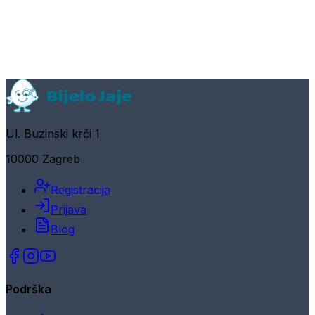
Ul. Buzinski krči 1
10000 Zagreb
Registracija
Prijava
Blog
Podrška