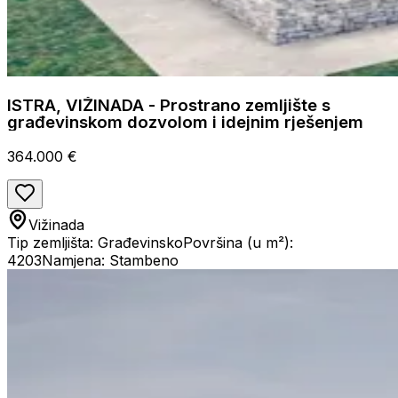
ISTRA, VIŽINADA - Prostrano zemljište s
građevinskom dozvolom i idejnim rješenjem
364.000 €
Vižinada
Tip zemljišta: Građevinsko
Površina (u m²):
4203
Namjena: Stambeno