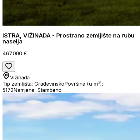
ISTRA, VIŽINADA - Prostrano zemljište na rubu
naselja
467.000 €
Vižinada
Tip zemljišta: Građevinsko
Površina (u m²):
5172
Namjena: Stambeno