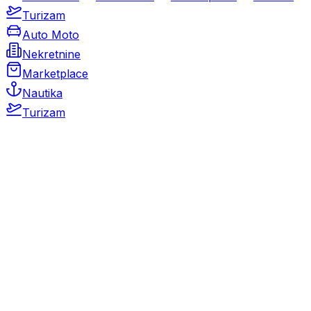
Turizam
Auto Moto
Nekretnine
Marketplace
Nautika
Turizam
Auto Moto
Rabljeni automobili
Novi automobili
Motocikli / motori
Gospodarska vozila
Rezervni dijelovi i oprema
Kamperi i kamp prikolice
Oldtimeri