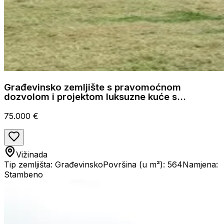
Građevinsko zemljište s pravomoćnom
dozvolom i projektom luksuzne kuće s
bazenom
75.000 €
Vižinada
Tip zemljišta: Građevinsko
Površina (u m²): 564
Namjena:
Stambeno