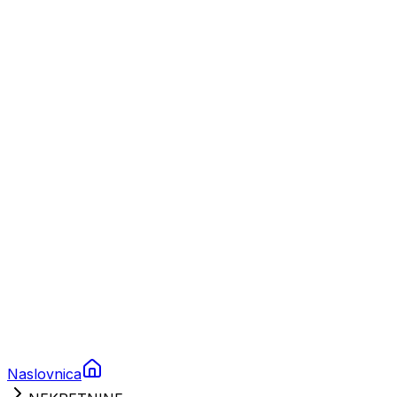
Nautika
Plovila
Charter
Prikolice za plovila
Brodski rezervni dijelovi
Nautička oprema
Brodski motori
Turizam
Apartmani
Sobe
Kuće za odmor
Aranžmani
Naslovnica