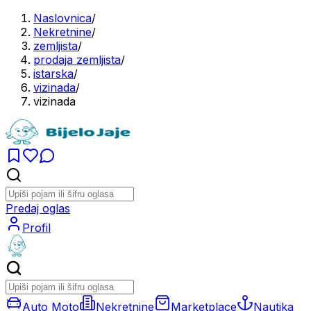
Naslovnica
/
Nekretnine
/
zemljista
/
prodaja zemljista
/
istarska
/
vizinada
/
vizinada
Predaj oglas
Profil
Auto Moto
Nekretnine
Marketplace
Nautika