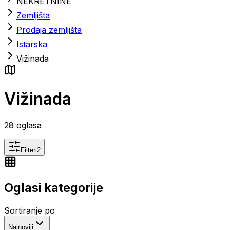
NEKRETNINE
Zemljišta
Prodaja zemljišta
Istarska
Vižinada
Vižinada
28
oglasa
Filteri
2
Oglasi kategorije
Sortiranje po
Najnoviji