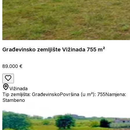
Građevinsko zemljište Vižinada 755 m²
89.000 €
Vižinada
Tip zemljišta: Građevinsko
Površina (u m²): 755
Namjena:
Stambeno