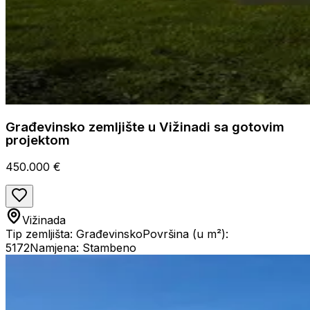
Građevinsko zemljište u Vižinadi sa gotovim
projektom
450.000 €
Vižinada
Tip zemljišta: Građevinsko
Površina (u m²):
5172
Namjena: Stambeno