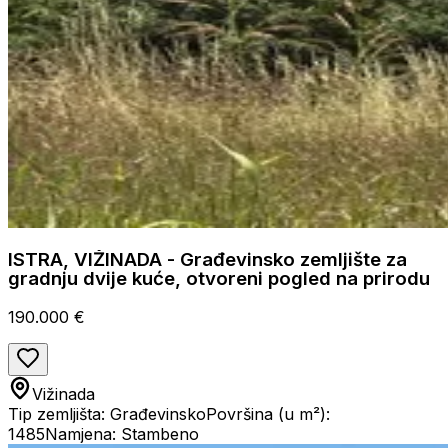
ISTRA, VIŽINADA - Građevinsko zemljište za
gradnju dvije kuće, otvoreni pogled na prirodu
190.000 €
Vižinada
Tip zemljišta: Građevinsko
Površina (u m²):
1485
Namjena: Stambeno