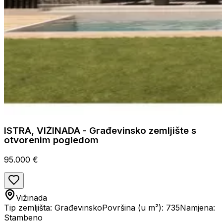
ISTRA, VIŽINADA - Građevinsko zemljište s
otvorenim pogledom
95.000 €
Vižinada
Tip zemljišta: Građevinsko
Površina (u m²): 735
Namjena:
Stambeno