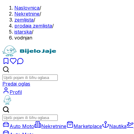
Naslovnica
/
Nekretnine
/
zemljista
/
prodaja zemljista
/
istarska
/
vodnjan
Predaj oglas
Profil
Auto Moto
Nekretnine
Marketplace
Nautika