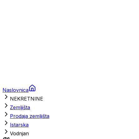
Brodski rezervni dijelovi
Nautička oprema
Brodski motori
Turizam
Apartmani
Sobe
Kuće za odmor
Aranžmani
Naslovnica
NEKRETNINE
Zemljišta
Prodaja zemljišta
Istarska
Vodnjan