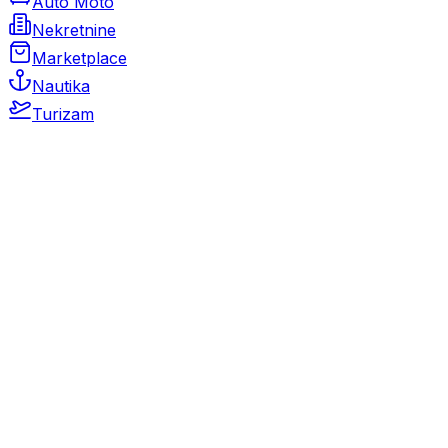
Auto Moto
Nekretnine
Marketplace
Nautika
Turizam
Auto Moto
Rabljeni automobili
Novi automobili
Motocikli / motori
Gospodarska vozila
Rezervni dijelovi i oprema
Kamperi i kamp prikolice
Oldtimeri
Karambolirani automobili