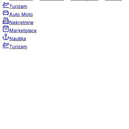
Turizam
Auto Moto
Nekretnine
Marketplace
Nautika
Turizam
Auto Moto
Rabljeni automobili
Novi automobili
Motocikli / motori
Gospodarska vozila
Rezervni dijelovi i oprema
Kamperi i kamp prikolice
Oldtimeri