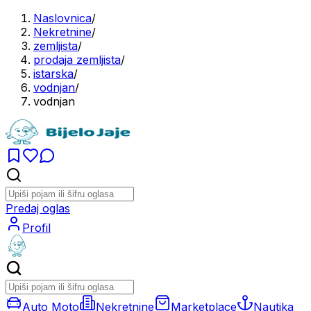
Naslovnica
/
Nekretnine
/
zemljista
/
prodaja zemljista
/
istarska
/
vodnjan
/
vodnjan
Predaj oglas
Profil
Auto Moto
Nekretnine
Marketplace
Nautika