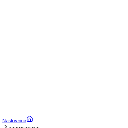
Nautika
Plovila
Charter
Prikolice za plovila
Brodski rezervni dijelovi
Nautička oprema
Brodski motori
Turizam
Apartmani
Sobe
Kuće za odmor
Aranžmani
Naslovnica