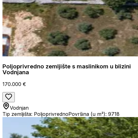
Poljoprivredno zemljište s maslinikom u blizini
Vodnjana
170.000 €
Vodnjan
Tip zemljišta: Poljoprivredno
Površina (u m²): 9718