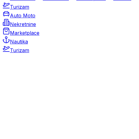
Turizam
Auto Moto
Nekretnine
Marketplace
Nautika
Turizam
Auto Moto
Rabljeni automobili
Novi automobili
Motocikli / motori
Gospodarska vozila
Rezervni dijelovi i oprema
Kamperi i kamp prikolice
Oldtimeri