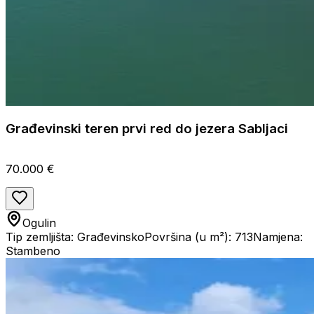
Građevinski teren prvi red do jezera Sabljaci
70.000 €
Ogulin
Tip zemljišta: Građevinsko
Površina (u m²): 713
Namjena:
Stambeno