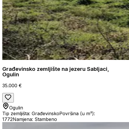
Građevinsko zemljište na jezeru Sabljaci,
Ogulin
35.000 €
Ogulin
Tip zemljišta: Građevinsko
Površina (u m²):
1772
Namjena: Stambeno