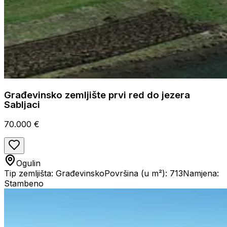
Građevinsko zemljište prvi red do jezera
Sabljaci
70.000 €
Ogulin
Tip zemljišta: Građevinsko
Površina (u m²): 713
Namjena:
Stambeno