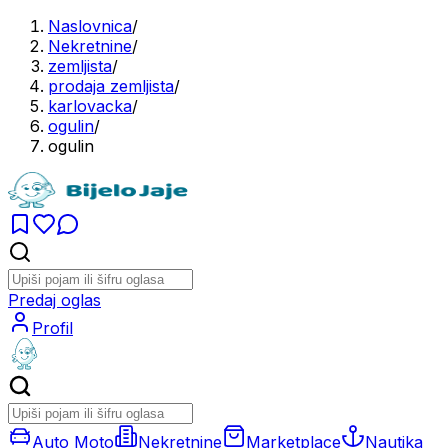
Naslovnica
/
Nekretnine
/
zemljista
/
prodaja zemljista
/
karlovacka
/
ogulin
/
ogulin
Predaj oglas
Profil
Auto Moto
Nekretnine
Marketplace
Nautika