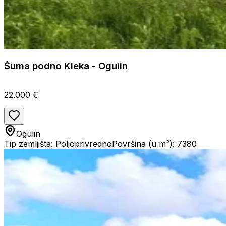
Šuma podno Kleka - Ogulin
22.000 €
Ogulin
Tip zemljišta: Poljoprivredno
Površina (u m²): 7380