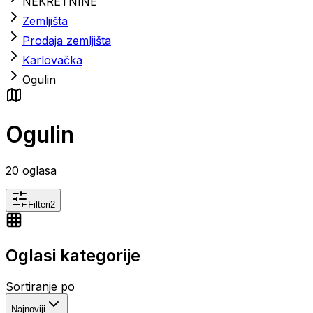
NEKRETNINE
Zemljišta
Prodaja zemljišta
Karlovačka
Ogulin
Ogulin
20
oglasa
Filteri
2
Oglasi kategorije
Sortiranje po
Najnoviji