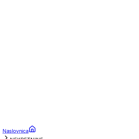
Nautika
Plovila
Charter
Prikolice za plovila
Brodski rezervni dijelovi
Nautička oprema
Brodski motori
Turizam
Apartmani
Sobe
Kuće za odmor
Aranžmani
Naslovnica