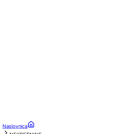
Nautika
Plovila
Charter
Prikolice za plovila
Brodski rezervni dijelovi
Nautička oprema
Brodski motori
Turizam
Apartmani
Sobe
Kuće za odmor
Aranžmani
Naslovnica