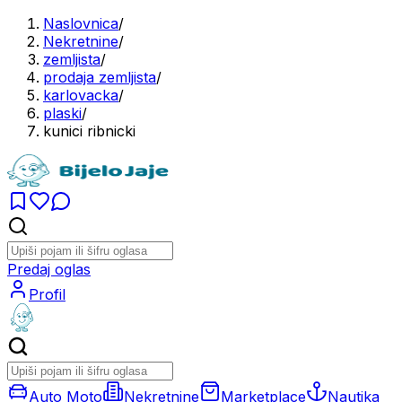
Naslovnica
/
Nekretnine
/
zemljista
/
prodaja zemljista
/
karlovacka
/
plaski
/
kunici ribnicki
Predaj oglas
Profil
Auto Moto
Nekretnine
Marketplace
Nautika