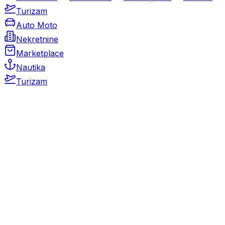
Turizam
Auto Moto
Nekretnine
Marketplace
Nautika
Turizam
Auto Moto
Rabljeni automobili
Novi automobili
Motocikli / motori
Gospodarska vozila
Rezervni dijelovi i oprema
Kamperi i kamp prikolice
Oldtimeri