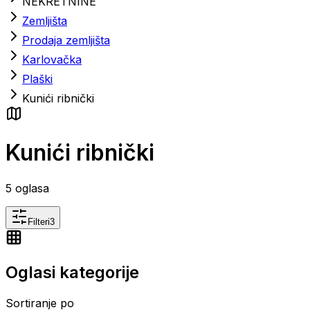
NEKRETNINE
Zemljišta
Prodaja zemljišta
Karlovačka
Plaški
Kunići ribnički
Kunići ribnički
5
oglasa
Filteri
3
Oglasi kategorije
Sortiranje po