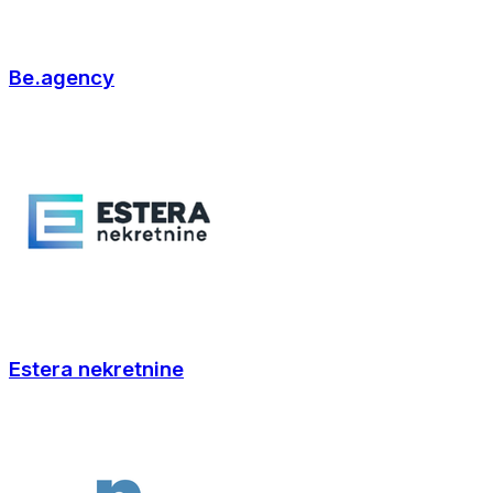
Be.agency
Estera nekretnine