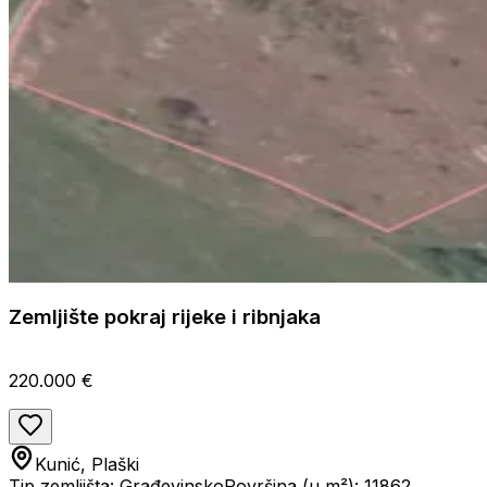
Zemljište pokraj rijeke i ribnjaka
220.000 €
Kunić, Plaški
Tip zemljišta: Građevinsko
Površina (u m²): 11862