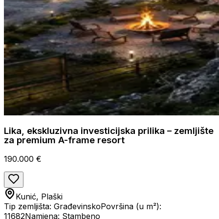
Lika, ekskluzivna investicijska prilika – zemljište
za premium A-frame resort
190.000 €
Kunić, Plaški
Tip zemljišta: Građevinsko
Površina (u m²):
11682
Namjena: Stambeno