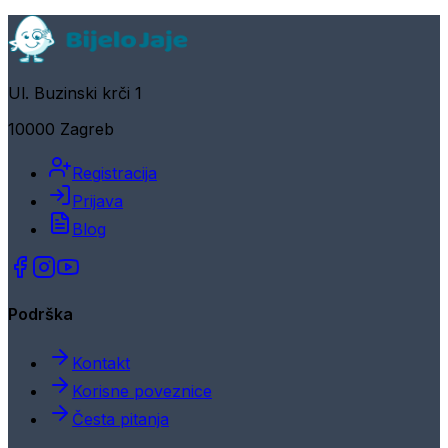
Ul. Buzinski krči 1
10000 Zagreb
Registracija
Prijava
Blog
Podrška
Kontakt
Korisne poveznice
Česta pitanja