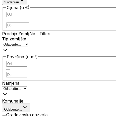
1 odabran
Cijena (u €)
—
Prodaja Zemljišta
- Filteri
Tip zemljišta
Površina (u m²)
—
Namjena
Komunalije
Odaberite…
Građevinska dozvola