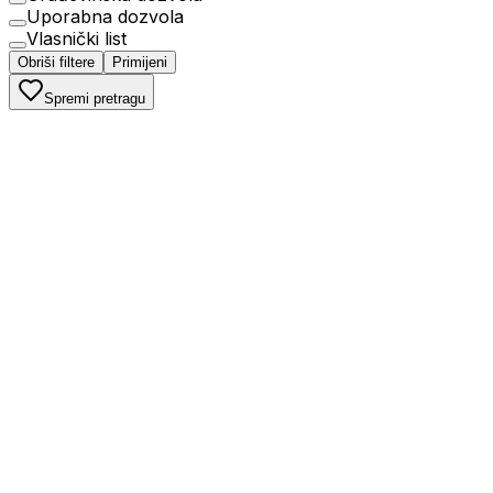
Uporabna dozvola
Vlasnički list
Obriši filtere
Primijeni
Spremi pretragu