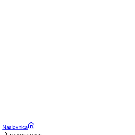
Nautika
Plovila
Charter
Prikolice za plovila
Brodski rezervni dijelovi
Nautička oprema
Brodski motori
Turizam
Apartmani
Sobe
Kuće za odmor
Aranžmani
Naslovnica