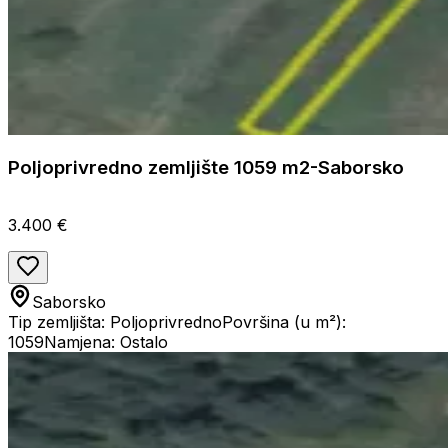
Poljoprivredno zemljište 1059 m2-Saborsko
3.400 €
Saborsko
Tip zemljišta: Poljoprivredno
Površina (u m²):
1059
Namjena: Ostalo