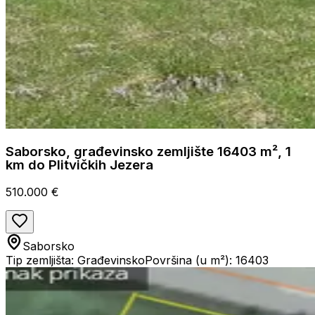
Saborsko, građevinsko zemljište 16403 m², 1
km do Plitvičkih Jezera
510.000 €
Saborsko
Tip zemljišta: Građevinsko
Površina (u m²): 16403