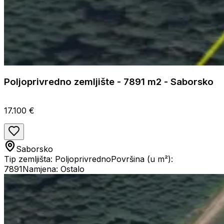
Poljoprivredno zemljište - 7891 m2 - Saborsko
17.100 €
Saborsko
Tip zemljišta: Poljoprivredno
Površina (u m²):
7891
Namjena: Ostalo