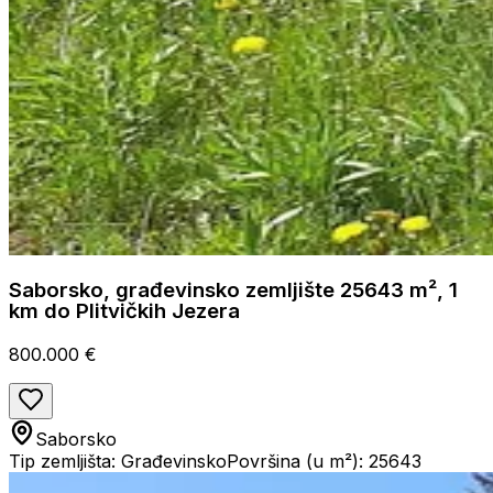
Saborsko, građevinsko zemljište 25643 m², 1
km do Plitvičkih Jezera
800.000 €
Saborsko
Tip zemljišta: Građevinsko
Površina (u m²): 25643