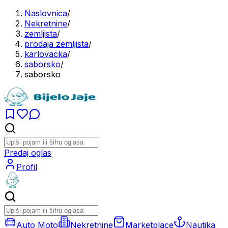
Naslovnica
/
Nekretnine
/
zemljista
/
prodaja zemljista
/
karlovacka
/
saborsko
/
saborsko
Predaj oglas
Profil
Auto Moto
Nekretnine
Marketplace
Nautika