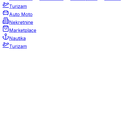
Turizam
Auto Moto
Nekretnine
Marketplace
Nautika
Turizam
Auto Moto
Rabljeni automobili
Novi automobili
Motocikli / motori
Gospodarska vozila
Rezervni dijelovi i oprema
Kamperi i kamp prikolice
Oldtimeri