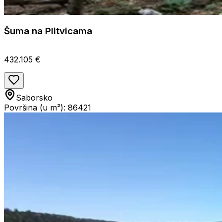
Šuma na Plitvicama
432.105 €
Saborsko
Površina (u m²): 86421