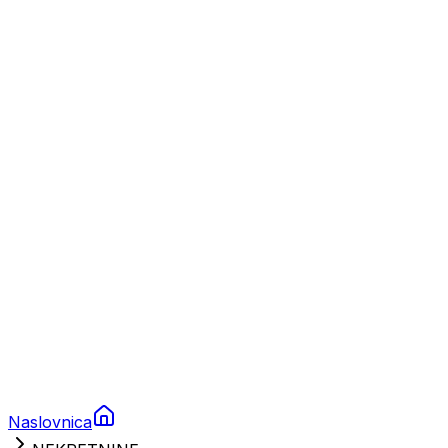
Nautika
Plovila
Charter
Prikolice za plovila
Brodski rezervni dijelovi
Nautička oprema
Brodski motori
Turizam
Apartmani
Sobe
Kuće za odmor
Aranžmani
Naslovnica