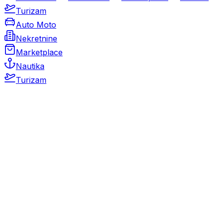
Turizam
Auto Moto
Nekretnine
Marketplace
Nautika
Turizam
Auto Moto
Rabljeni automobili
Novi automobili
Motocikli / motori
Gospodarska vozila
Rezervni dijelovi i oprema
Kamperi i kamp prikolice
Oldtimeri