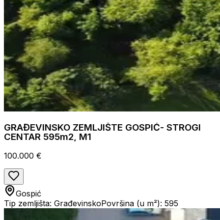
GRAĐEVINSKO ZEMLJIŠTE GOSPIĆ- STROGI
CENTAR 595m2, M1
100.000 €
Gospić
Tip zemljišta: Građevinsko
Površina (u m²): 595