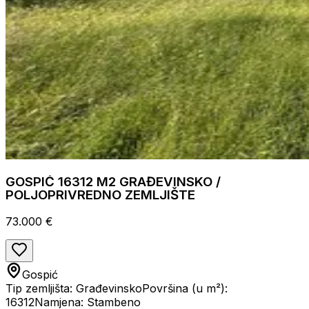
GOSPIĆ 16312 M2 GRAĐEVINSKO /
POLJOPRIVREDNO ZEMLJIŠTE
73.000 €
Gospić
Tip zemljišta: Građevinsko
Površina (u m²):
16312
Namjena: Stambeno