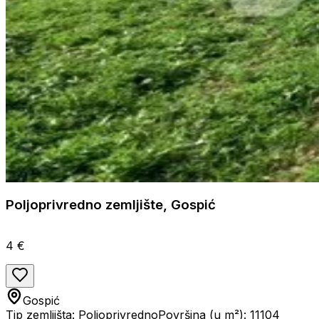
Poljoprivredno zemljište, Gospić
4 €
Gospić
Tip zemljišta: Poljoprivredno
Površina (u m²): 11104