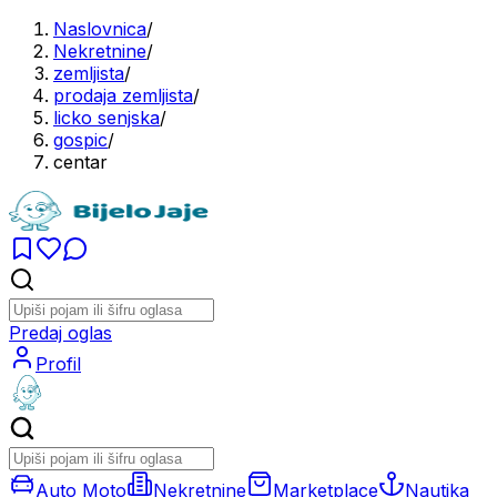
Naslovnica
/
Nekretnine
/
zemljista
/
prodaja zemljista
/
licko senjska
/
gospic
/
centar
Predaj oglas
Profil
Auto Moto
Nekretnine
Marketplace
Nautika