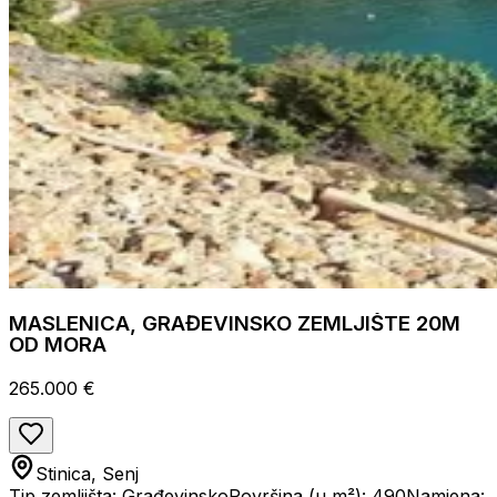
MASLENICA, GRAĐEVINSKO ZEMLJIŠTE 20M
OD MORA
265.000 €
Stinica, Senj
Tip zemljišta: Građevinsko
Površina (u m²): 490
Namjena: