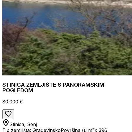
STINICA ZEMLJIŠTE S PANORAMSKIM
POGLEDOM
80.000 €
Stinica, Senj
Tip zemljišta: Građevinsko
Površina (u m²): 396