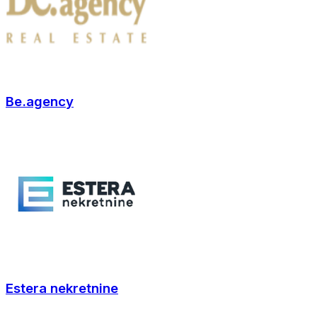
Be.agency
Estera nekretnine