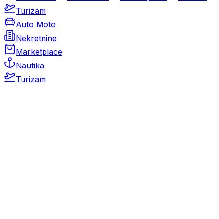
Turizam
Auto Moto
Nekretnine
Marketplace
Nautika
Turizam
Auto Moto
Rabljeni automobili
Novi automobili
Motocikli / motori
Gospodarska vozila
Rezervni dijelovi i oprema
Kamperi i kamp prikolice
Oldtimeri