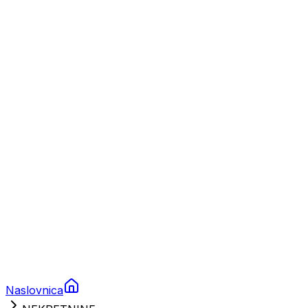
Nautika
Plovila
Charter
Prikolice za plovila
Brodski rezervni dijelovi
Nautička oprema
Brodski motori
Turizam
Apartmani
Sobe
Kuće za odmor
Aranžmani
Naslovnica