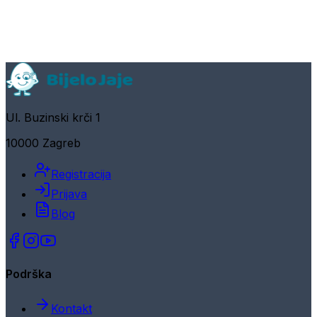
Ul. Buzinski krči 1
10000 Zagreb
Registracija
Prijava
Blog
Podrška
Kontakt