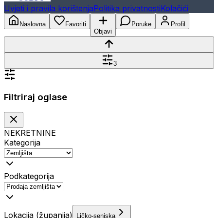
Uvjeti i pravila korištenja
Politika privatnosti
Kolačići
Naslovna
Favoriti
Poruke
Profil
Objavi
3
Filtriraj oglase
NEKRETNINE
Kategorija
Podkategorija
Lokacija (županija)
Ličko-senjska