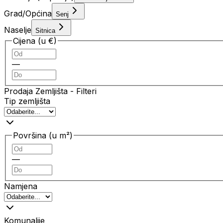
Grad/Općina
Senj
Naselje
Sitnica
Cijena (u €)
—
Prodaja Zemljišta
- Filteri
Tip zemljišta
Površina (u m²)
—
Namjena
Komunalije