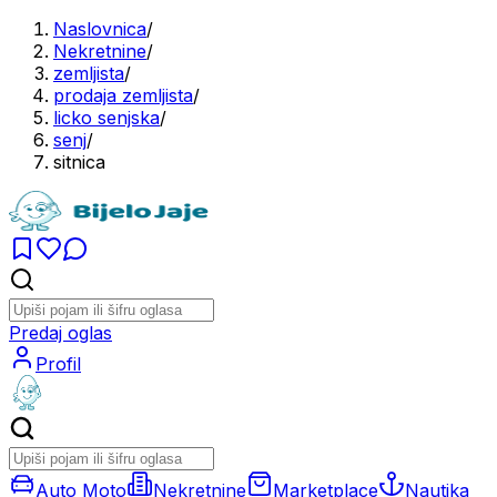
Naslovnica
/
Nekretnine
/
zemljista
/
prodaja zemljista
/
licko senjska
/
senj
/
sitnica
Predaj oglas
Profil
Auto Moto
Nekretnine
Marketplace
Nautika