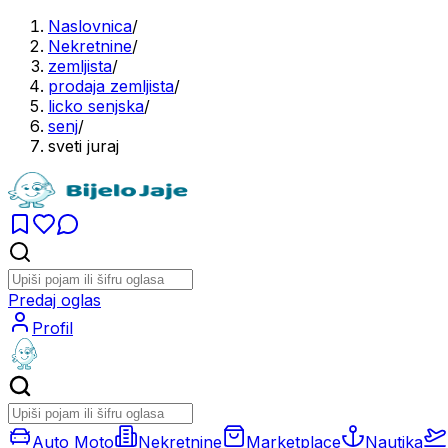
Naslovnica
/
Nekretnine
/
zemljista
/
prodaja zemljista
/
licko senjska
/
senj
/
sveti juraj
Predaj oglas
Profil
Auto Moto
Nekretnine
Marketplace
Nautika