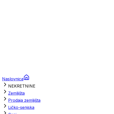
Brodski rezervni dijelovi
Nautička oprema
Brodski motori
Turizam
Apartmani
Sobe
Kuće za odmor
Aranžmani
Naslovnica
NEKRETNINE
Zemljišta
Prodaja zemljišta
Ličko-senjska