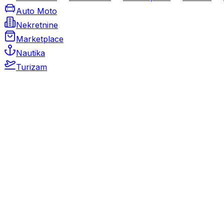
Auto Moto
Nekretnine
Marketplace
Nautika
Turizam
Auto Moto
Rabljeni automobili
Novi automobili
Motocikli / motori
Gospodarska vozila
Rezervni dijelovi i oprema
Kamperi i kamp prikolice
Oldtimeri
Karambolirani automobili