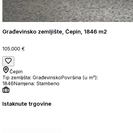
Građevinsko zemljište, Čepin, 1846 m2
105.000 €
Čepin
Tip zemljišta: Građevinsko
Površina (u m²):
1846
Namjena: Stambeno
Istaknute trgovine