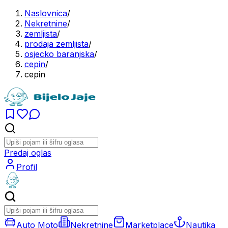
Naslovnica
/
Nekretnine
/
zemljista
/
prodaja zemljista
/
osjecko baranjska
/
cepin
/
cepin
Predaj oglas
Profil
Auto Moto
Nekretnine
Marketplace
Nautika