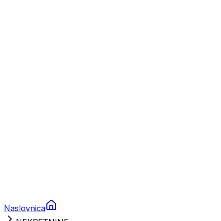
Nautika
Plovila
Charter
Prikolice za plovila
Brodski rezervni dijelovi
Nautička oprema
Brodski motori
Turizam
Apartmani
Sobe
Kuće za odmor
Aranžmani
Naslovnica