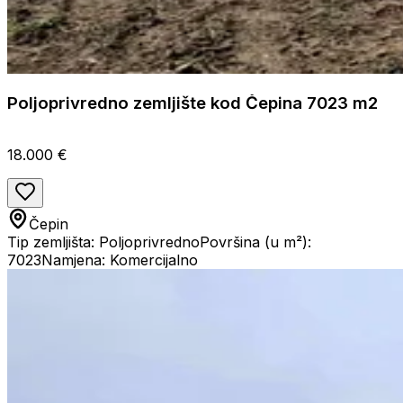
Poljoprivredno zemljište kod Čepina 7023 m2
18.000 €
Čepin
Tip zemljišta: Poljoprivredno
Površina (u m²):
7023
Namjena: Komercijalno