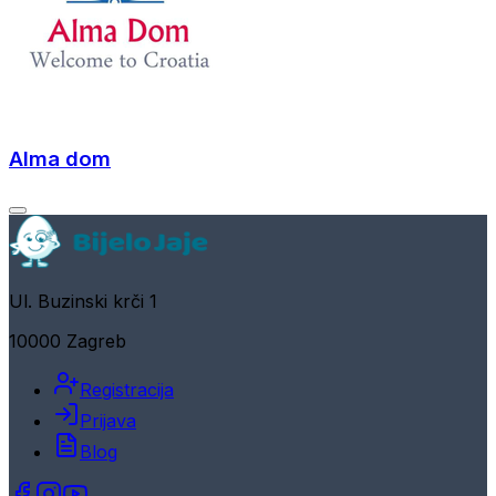
Alma dom
Ul. Buzinski krči 1
10000 Zagreb
Registracija
Prijava
Blog