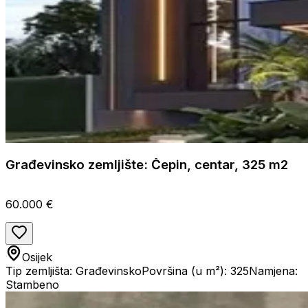
Građevinsko zemljište: Čepin, centar, 325 m2
60.000 €
Osijek
Tip zemljišta: Građevinsko
Površina (u m²): 325
Namjena:
Stambeno