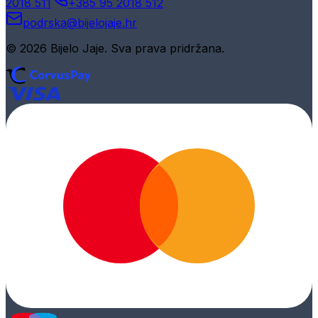
2018 511
+385 95 2018 512
podrska@bijelojaje.hr
© 2026 Bijelo Jaje. Sva prava pridržana.