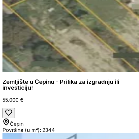
Zemljište u Čepinu - Prilika za izgradnju ili
investiciju!
55.000 €
Čepin
Površina (u m²): 2344