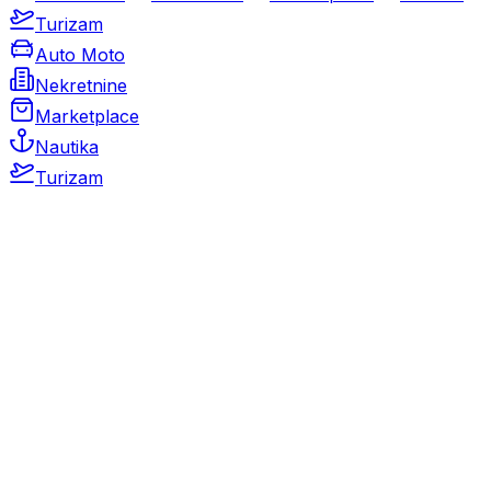
Turizam
Auto Moto
Nekretnine
Marketplace
Nautika
Turizam
Auto Moto
Rabljeni automobili
Novi automobili
Motocikli / motori
Gospodarska vozila
Rezervni dijelovi i oprema
Kamperi i kamp prikolice
Oldtimeri