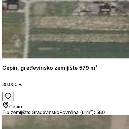
Čepin, građevinsko zemljište 579 m²
30.000 €
Čepin
Tip zemljišta: Građevinsko
Površina (u m²): 580