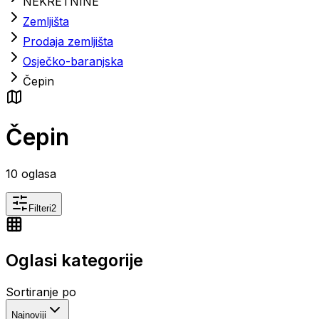
NEKRETNINE
Zemljišta
Prodaja zemljišta
Osječko-baranjska
Čepin
Čepin
10
oglasa
Filteri
2
Oglasi kategorije
Sortiranje po
Najnoviji