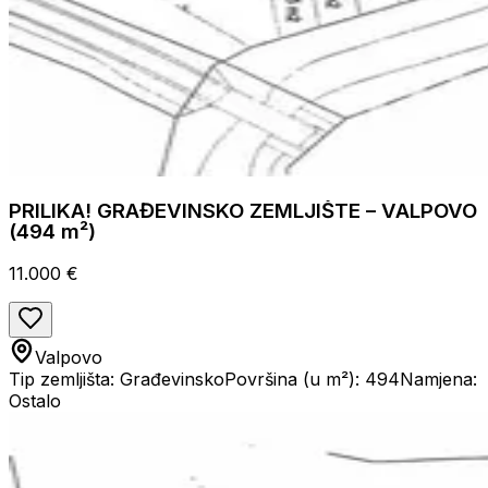
PRILIKA! GRAĐEVINSKO ZEMLJIŠTE – VALPOVO
(494 m²)
11.000 €
Valpovo
Tip zemljišta: Građevinsko
Površina (u m²): 494
Namjena:
Ostalo