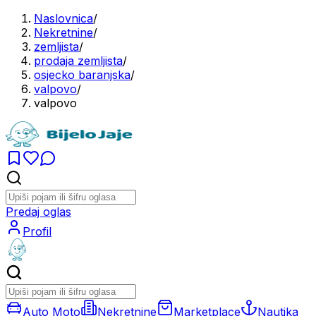
Naslovnica
/
Nekretnine
/
zemljista
/
prodaja zemljista
/
osjecko baranjska
/
valpovo
/
valpovo
Predaj oglas
Profil
Auto Moto
Nekretnine
Marketplace
Nautika