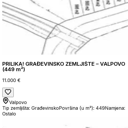
PRILIKA! GRAĐEVINSKO ZEMLJIŠTE – VALPOVO
(449 m²)
11.000 €
Valpovo
Tip zemljišta: Građevinsko
Površina (u m²): 449
Namjena:
Ostalo