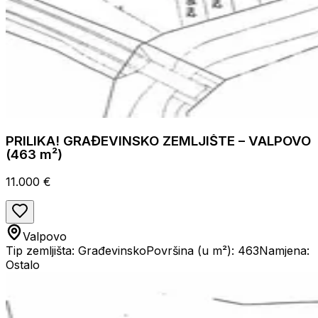
PRILIKA! GRAĐEVINSKO ZEMLJIŠTE – VALPOVO
(463 m²)
11.000 €
Valpovo
Tip zemljišta: Građevinsko
Površina (u m²): 463
Namjena:
Ostalo