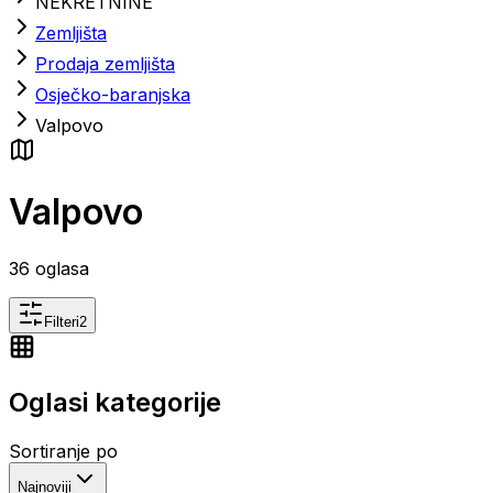
NEKRETNINE
Zemljišta
Prodaja zemljišta
Osječko-baranjska
Valpovo
Valpovo
36
oglasa
Filteri
2
Oglasi kategorije
Sortiranje po
Najnoviji