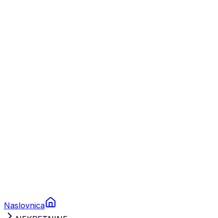
Nautika
Plovila
Charter
Prikolice za plovila
Brodski rezervni dijelovi
Nautička oprema
Brodski motori
Turizam
Apartmani
Sobe
Kuće za odmor
Aranžmani
Naslovnica