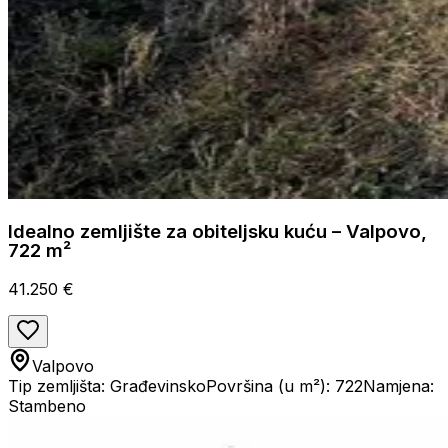
Idealno zemljište za obiteljsku kuću – Valpovo,
722 m²
41.250 €
Valpovo
Tip zemljišta: Građevinsko
Površina (u m²): 722
Namjena:
Stambeno