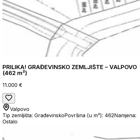
PRILIKA! GRAĐEVINSKO ZEMLJIŠTE – VALPOVO
(462 m²)
11.000 €
Valpovo
Tip zemljišta: Građevinsko
Površina (u m²): 462
Namjena:
Ostalo