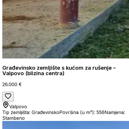
Građevinsko zemljište s kućom za rušenje –
Valpovo (blizina centra)
26.000 €
Valpovo
Tip zemljišta: Građevinsko
Površina (u m²): 556
Namjena:
Stambeno