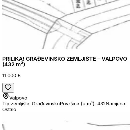
PRILIKA! GRAĐEVINSKO ZEMLJIŠTE – VALPOVO
(432 m²)
11.000 €
Valpovo
Tip zemljišta: Građevinsko
Površina (u m²): 432
Namjena:
Ostalo