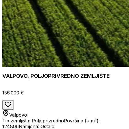
VALPOVO, POLJOPRIVREDNO ZEMLJIŠTE
156.000 €
Valpovo
Tip zemljišta: Poljoprivredno
Površina (u m²):
124806
Namjena: Ostalo