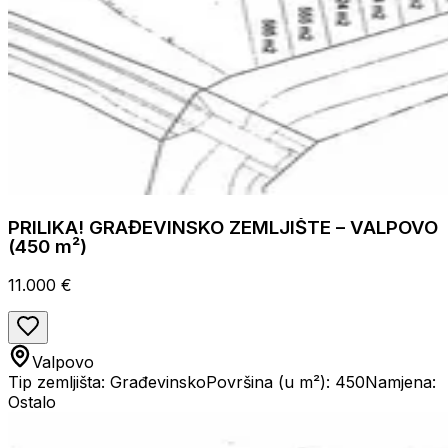
PRILIKA! GRAĐEVINSKO ZEMLJIŠTE – VALPOVO
(450 m²)
11.000 €
Valpovo
Tip zemljišta: Građevinsko
Površina (u m²): 450
Namjena:
Ostalo