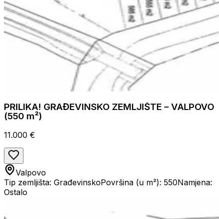
PRILIKA! GRAĐEVINSKO ZEMLJIŠTE – VALPOVO
(550 m²)
11.000 €
Valpovo
Tip zemljišta: Građevinsko
Površina (u m²): 550
Namjena:
Ostalo