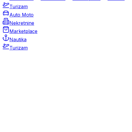
Turizam
Auto Moto
Nekretnine
Marketplace
Nautika
Turizam
Auto Moto
Rabljeni automobili
Novi automobili
Motocikli / motori
Gospodarska vozila
Rezervni dijelovi i oprema
Kamperi i kamp prikolice
Oldtimeri