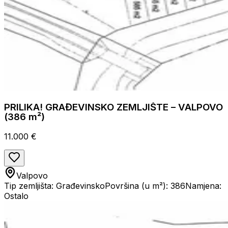
PRILIKA! GRAĐEVINSKO ZEMLJIŠTE – VALPOVO
(386 m²)
11.000 €
Valpovo
Tip zemljišta: Građevinsko
Površina (u m²): 386
Namjena:
Ostalo