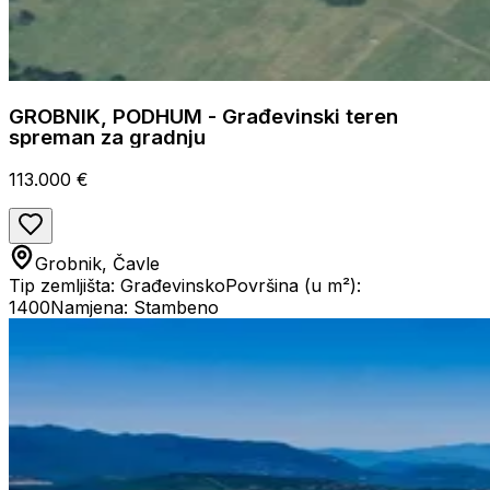
GROBNIK, PODHUM - Građevinski teren
spreman za gradnju
113.000 €
Grobnik, Čavle
Tip zemljišta: Građevinsko
Površina (u m²):
1400
Namjena: Stambeno