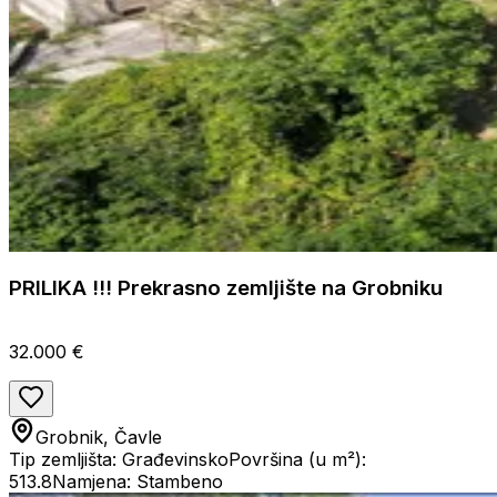
PRILIKA !!! Prekrasno zemljište na Grobniku
32.000 €
Grobnik, Čavle
Tip zemljišta: Građevinsko
Površina (u m²):
513.8
Namjena: Stambeno