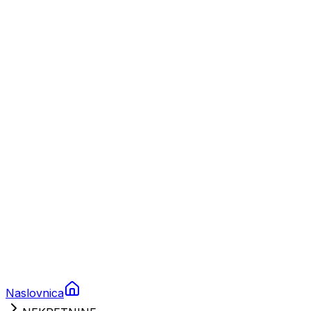
Nautika
Plovila
Charter
Prikolice za plovila
Brodski rezervni dijelovi
Nautička oprema
Brodski motori
Turizam
Apartmani
Sobe
Kuće za odmor
Aranžmani
Naslovnica