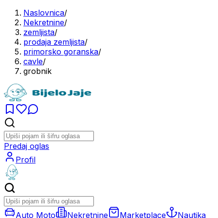
Naslovnica
/
Nekretnine
/
zemljista
/
prodaja zemljista
/
primorsko goranska
/
cavle
/
grobnik
Predaj oglas
Profil
Auto Moto
Nekretnine
Marketplace
Nautika