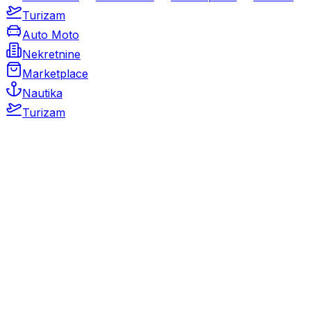
Turizam
Auto Moto
Nekretnine
Marketplace
Nautika
Turizam
Auto Moto
Rabljeni automobili
Novi automobili
Motocikli / motori
Gospodarska vozila
Rezervni dijelovi i oprema
Kamperi i kamp prikolice
Oldtimeri