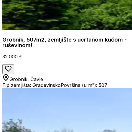
Grobnik, 507m2, zemljište s ucrtanom kućom -
ruševinom!
32.000 €
Grobnik, Čavle
Tip zemljišta: Građevinsko
Površina (u m²): 507