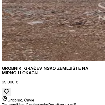
GROBNIK, GRAĐEVINSKO ZEMLJIŠTE NA
MIRNOJ LOKACIJI
99.000 €
Grobnik, Čavle
Tip zemljišta: Građevinsko
Površina (u m²):