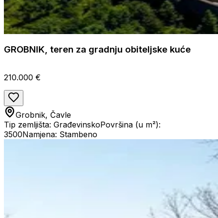
GROBNIK, teren za gradnju obiteljske kuće
210.000 €
Grobnik, Čavle
Tip zemljišta: Građevinsko
Površina (u m²):
3500
Namjena: Stambeno