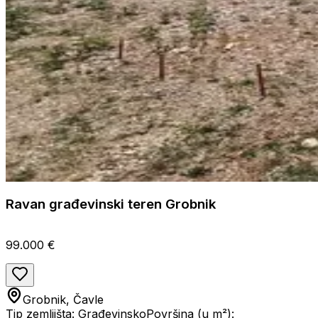
Ravan građevinski teren Grobnik
99.000 €
Grobnik, Čavle
Tip zemljišta: Građevinsko
Površina (u m²):