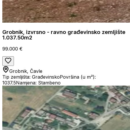
Grobnik, izvrsno - ravno građevinsko zemljište
1.037.50m2
99.000 €
Grobnik, Čavle
Tip zemljišta: Građevinsko
Površina (u m²):
1037.5
Namjena: Stambeno