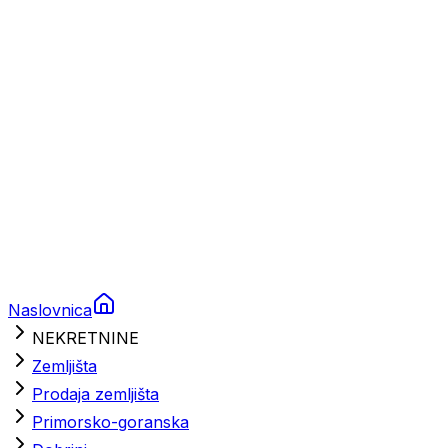
Brodski rezervni dijelovi
Nautička oprema
Brodski motori
Turizam
Apartmani
Sobe
Kuće za odmor
Aranžmani
Naslovnica
NEKRETNINE
Zemljišta
Prodaja zemljišta
Primorsko-goranska