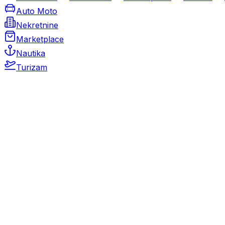
Auto Moto
Nekretnine
Marketplace
Nautika
Turizam
Auto Moto
Rabljeni automobili
Novi automobili
Motocikli / motori
Gospodarska vozila
Rezervni dijelovi i oprema
Kamperi i kamp prikolice
Oldtimeri
Karambolirani automobili