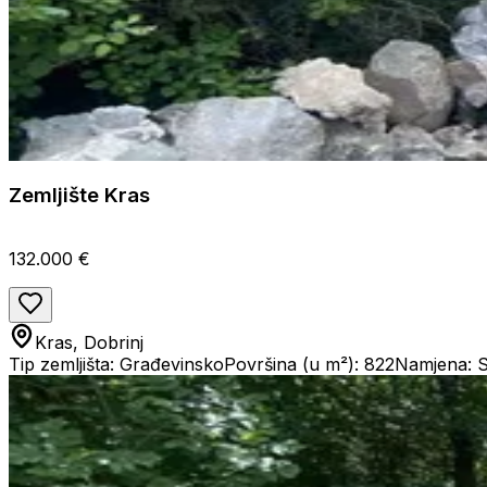
Zemljište Kras
132.000 €
Kras, Dobrinj
Tip zemljišta: Građevinsko
Površina (u m²): 822
Namjena: 