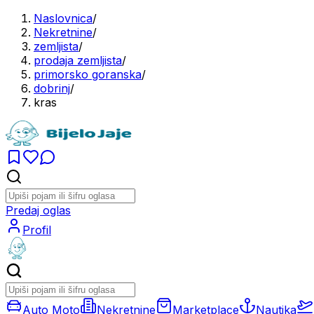
Naslovnica
/
Nekretnine
/
zemljista
/
prodaja zemljista
/
primorsko goranska
/
dobrinj
/
kras
Predaj oglas
Profil
Auto Moto
Nekretnine
Marketplace
Nautika