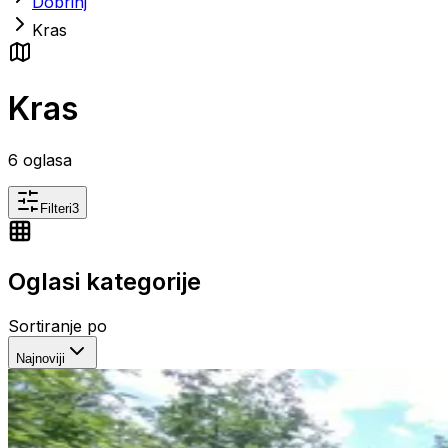
Dobrinj
Kras
Kras
6
oglasa
Filteri
3
Oglasi kategorije
Sortiranje po
Najnoviji